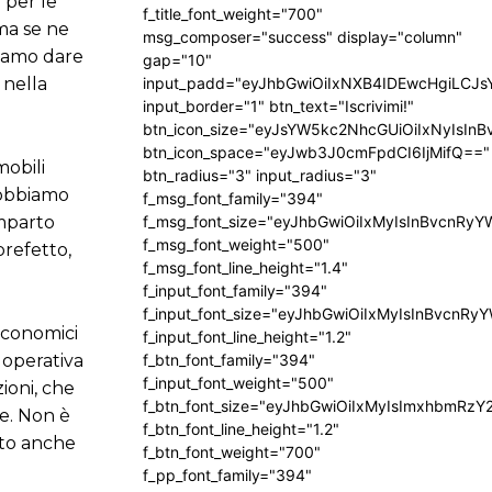
 per le
f_title_font_weight="700"
ma se ne
msg_composer="success" display="column"
siamo dare
gap="10"
 nella
input_padd="eyJhbGwiOiIxNXB4IDEwcHgiLCJ
input_border="1" btn_text="Iscrivimi!"
btn_icon_size="eyJsYW5kc2NhcGUiOiIxNyIsInB
btn_icon_space="eyJwb3J0cmFpdCI6IjMifQ=="
mobili
btn_radius="3" input_radius="3"
«Dobbiamo
f_msg_font_family="394"
omparto
f_msg_font_size="eyJhbGwiOiIxMyIsInBvcnRyY
f_msg_font_weight="500"
prefetto,
f_msg_font_line_height="1.4"
f_input_font_family="394"
f_input_font_size="eyJhbGwiOiIxMyIsInBvcnRy
 economici
f_input_font_line_height="1.2"
 operativa
f_btn_font_family="394"
f_input_font_weight="500"
ioni, che
f_btn_font_size="eyJhbGwiOiIxMyIsImxhbmRzY
se. Non è
f_btn_font_line_height="1.2"
sto anche
f_btn_font_weight="700"
f_pp_font_family="394"