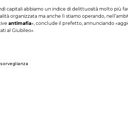
 capitali abbiamo un indice di delittuosità molto più fa
nalità organizzata ma anche lì stiamo operando, nell’ambi
tive
antimafia
», conclude il prefetto, annunciando «agg
ti al Giubileo».
osorveglianza