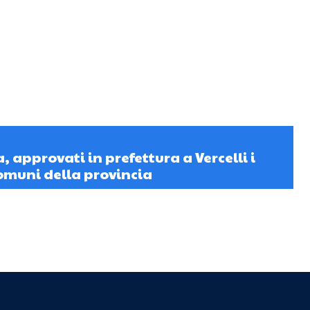
 approvati in prefettura a Vercelli i
comuni della provincia