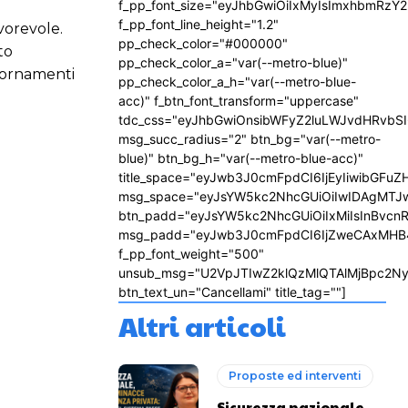
f_pp_font_size="eyJhbGwiOiIxMyIsImxhbmRzY2
f_pp_font_line_height="1.2"
vorevole.
pp_check_color="#000000"
to
pp_check_color_a="var(--metro-blue)"
iornamenti
pp_check_color_a_h="var(--metro-blue-
acc)" f_btn_font_transform="uppercase"
tdc_css="eyJhbGwiOnsibWFyZ2luLWJvdHRvbS
msg_succ_radius="2" btn_bg="var(--metro-
blue)" btn_bg_h="var(--metro-blue-acc)"
title_space="eyJwb3J0cmFpdCI6IjEyIiwibGFuZ
msg_space="eyJsYW5kc2NhcGUiOiIwIDAgMTJ
btn_padd="eyJsYW5kc2NhcGUiOiIxMiIsInBvcn
msg_padd="eyJwb3J0cmFpdCI6IjZweCAxMHB
f_pp_font_weight="500"
unsub_msg="U2VpJTIwZ2klQzMlQTAlMjBpc2N
btn_text_un="Cancellami" title_tag=""]
Altri articoli
Proposte ed interventi
Sicurezza nazionale,