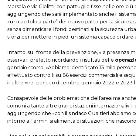
Marsala e via Giolitti, con pattuglie fisse nelle ore più
aggiungendo che sarà implementato anche il sistema d
«un capitolo a parte” del nuovo patto per la sicurez
senza dimenticare i fondi destinati alla sicurezza urb
sforzi per mettere in piedi un sistema capace di dare
Intanto, sul fronte della prevenzione, «la presenza mas
osserva il prefetto ricordando i risultati delle
operazio
gennaio scorso. «Abbiamo identificato 13 mila persone
effettuato controlli su 86 esercizi commerciali e sequ
inoltre «nel periodo dicembre-gennaio 2022 e 2023 le r
Consapevole delle problematiche dell’area ma anche a
comuni a tante altre grandi stazioni internazionali», il
aggiungendo che «con il sindaco Gualtieri abbiamo c
intorno a Termini si alimenta di situazioni che nascon