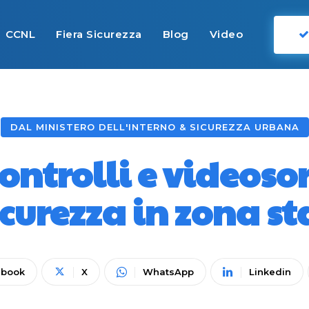
CCNL
Fiera Sicurezza
Blog
Video
DAL MINISTERO DELL'INTERNO & SICUREZZA URBANA
ontrolli e videos
curezza in zona s
ebook
X
WhatsApp
Linkedin