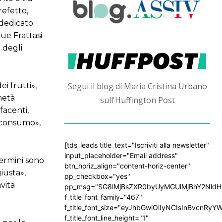
refetto,
 dedicato
ue Frattasi
 degli
i frutti»,
Segui il blog di Maria Cristina Urbano
metà
sull'Huffington Post
facenti,
l consumo»,
[tds_leads title_text="Iscriviti alla newsletter"
input_placeholder="Email address"
Termini sono
btn_horiz_align="content-horiz-center"
iusta»,
pp_checkbox="yes"
vita
pp_msg="SG8lMjBsZXR0byUyMGUlMjBhY2Nld
f_title_font_family="467"
f_title_font_size="eyJhbGwiOiIyNCIsInBvcnRyY
f_title_font_line_height="1"