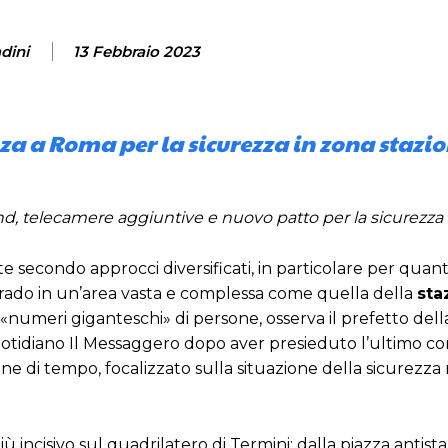
dini
13 Febbraio 2023
za a Roma per la sicurezza in zona stazi
 end, telecamere aggiuntive e nuovo patto per la sicurezz
te secondo approcci diversificati, in particolare per quan
grado in un’area vasta e complessa come quella della
sta
meri giganteschi» di persone, osserva il prefetto dell
quotidiano Il Messaggero dopo aver presieduto l’ultimo c
ine di tempo, focalizzato sulla situazione della sicurezza 
ncisivo sul quadrilatero di Termini: dalla piazza antista