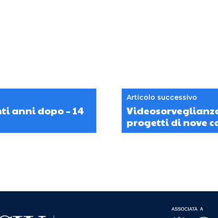
Articolo successivo
ti anni dopo – 14
Videosorveglianza,
progetti di nove 