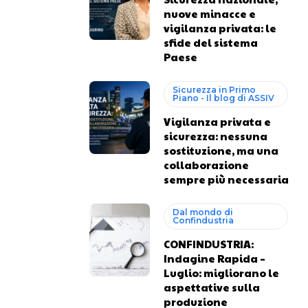
nuove minacce e
vigilanza privata: le
sfide del sistema
Paese
Sicurezza in Primo
Piano - Il blog di ASSIV
Vigilanza privata e
sicurezza: nessuna
sostituzione, ma una
collaborazione
sempre più necessaria
Dal mondo di
Confindustria
CONFINDUSTRIA:
Indagine Rapida –
Luglio: migliorano le
aspettative sulla
produzione