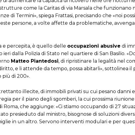
re di aumentare la capacità di ricovero nelle ore notturne
 strutture come la Caritas di via Marsala che funzionano 
nze di Termini», spiega Frattasi, precisando che «noi pos
este persone, a volte affette da problematiche, avvenga
a e percepita, è quello delle
occupazioni abusive
di im
solo ieri dalla Polizia di Stato nel quartiere di San Basilio. 
terno
Matteo Piantedosi
, di ripristinare la legalità nel c
itto, e li attende da tempo, possa abitarli», sottolinea il 
 più di 200».
rettanto illecite, di immobili privati su cui pesano danni
regia per il piano degli sgomberi, la cui prossima riunione
ra di Roma, che aggiunge: «Ci stiamo occupando di 27 situaz
ato presieduto dal ministro, bisognose di soluzioni diver
famiglie in un altro. Servono interventi modulari e per que