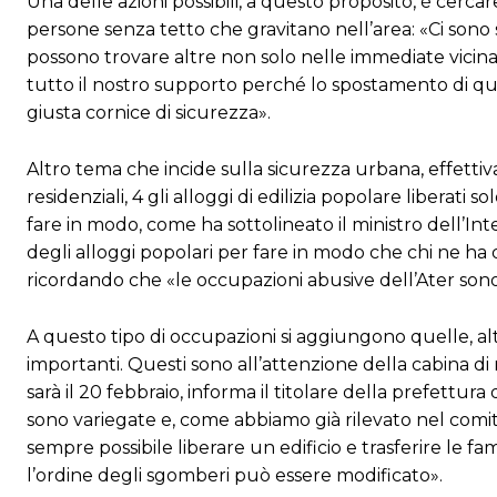
Una delle azioni possibili, a questo proposito, è cerca
persone senza tetto che gravitano nell’area: «Ci sono
possono trovare altre non solo nelle immediate vicina
tutto il nostro supporto perché lo spostamento di qu
giusta cornice di sicurezza».
Altro tema che incide sulla sicurezza urbana, effettiv
residenziali, 4 gli alloggi di edilizia popolare liberati 
fare in modo, come ha sottolineato il ministro dell’In
degli alloggi popolari per fare in modo che chi ne ha dir
ricordando che «le occupazioni abusive dell’Ater sono
A questo tipo di occupazioni si aggiungono quelle, alt
importanti. Questi sono all’attenzione della cabina di 
sarà il 20 febbraio, informa il titolare della prefettu
sono variegate e, come abbiamo già rilevato nel comit
sempre possibile liberare un edificio e trasferire le 
l’ordine degli sgomberi può essere modificato».