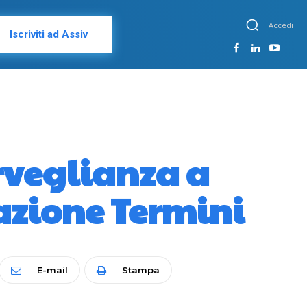
Accedi
Iscriviti ad Assiv
orveglianza a
tazione Termini
E-mail
Stampa