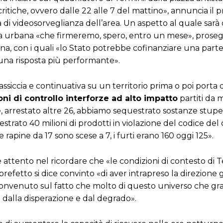
 critiche, ovvero dalle 22 alle 7 del mattino», annuncia il p
i videosorveglianza dell’area. Un aspetto al quale sarà
za urbana «che firmeremo, spero, entro un mese», proseg
ana, con i quali «lo Stato potrebbe cofinanziare una parte
 una risposta più performante».
siccia e continuativa su un territorio prima o poi porta de
ni di controllo interforze ad alto impatto
partiti da 
, arrestato altre 26, abbiamo sequestrato sostanze stupe
estrato 40 milioni di prodotti in violazione del codice de
apine da 17 sono scese a 7, i furti erano 160 oggi 125».
ttento nel ricordare che «le condizioni di contesto di 
 prefetto si dice convinto «di aver intrapreso la direzione g
onvenuto sul fatto che molto di questo universo che gra
o dalla disperazione e dal degrado».