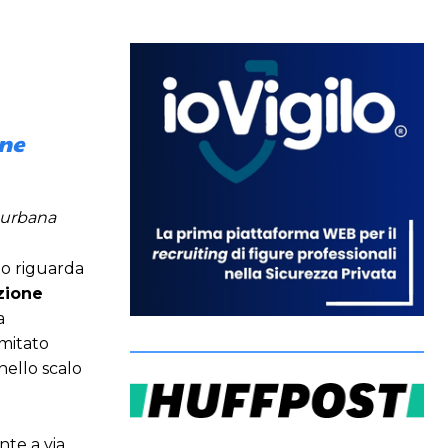
one
a urbana
to riguarda
zione
a
omitato
nello scalo
nte a via