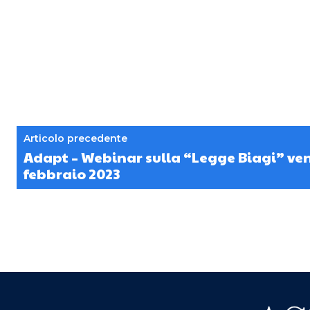
Articolo precedente
Adapt – Webinar sulla “Legge Biagi” ven
febbraio 2023