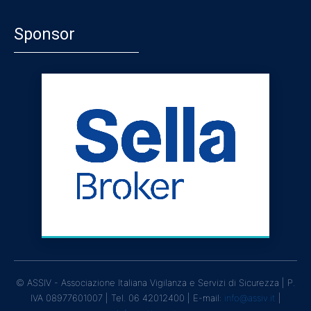
Sponsor
© ASSIV - Associazione Italiana Vigilanza e Servizi di Sicurezza | P.
IVA 08977601007 | Tel. 06 42012400 | E-mail:
info@assiv.it
|