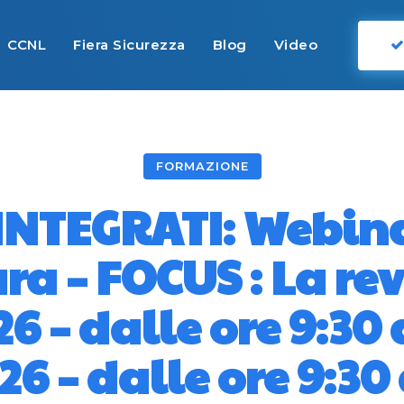
CCNL
Fiera Sicurezza
Blog
Video
FORMAZIONE
 INTEGRATI: Webina
ara – FOCUS : La rev
 – dalle ore 9:30 a
6 – dalle ore 9:30 