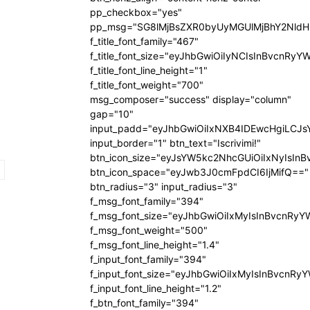
pp_checkbox="yes"
pp_msg="SG8lMjBsZXR0byUyMGUlMjBhY2Nld
f_title_font_family="467"
f_title_font_size="eyJhbGwiOiIyNCIsInBvcnRyY
f_title_font_line_height="1"
f_title_font_weight="700"
msg_composer="success" display="column"
gap="10"
input_padd="eyJhbGwiOiIxNXB4IDEwcHgiLCJ
input_border="1" btn_text="Iscrivimi!"
btn_icon_size="eyJsYW5kc2NhcGUiOiIxNyIsInB
btn_icon_space="eyJwb3J0cmFpdCI6IjMifQ=="
btn_radius="3" input_radius="3"
f_msg_font_family="394"
f_msg_font_size="eyJhbGwiOiIxMyIsInBvcnRyY
f_msg_font_weight="500"
f_msg_font_line_height="1.4"
f_input_font_family="394"
f_input_font_size="eyJhbGwiOiIxMyIsInBvcnRy
f_input_font_line_height="1.2"
f_btn_font_family="394"