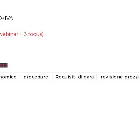
0+IVA
webinar + 3 focus)
oad
onomico
procedure
Requisiti di gara
revisione prezzi