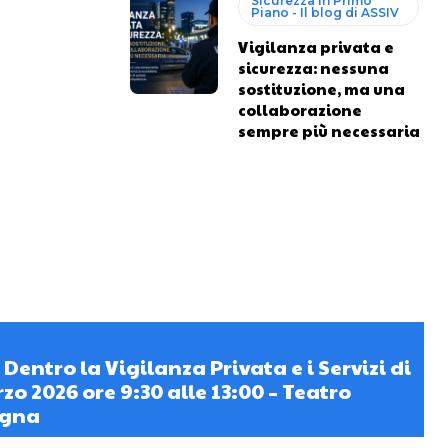
Sicurezza in Primo
Piano - Il blog di ASSIV
Vigilanza privata e
sicurezza: nessuna
sostituzione, ma una
collaborazione
sempre più necessaria
entro la Vigilanza Privata e i Servizi di
zo 2026 ore 9:30 alle 13:00 – Teatro
ogna