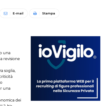
E-mail
Stampa
do una
la revisione
a soglia,
riticità
to
er una
conomica dei