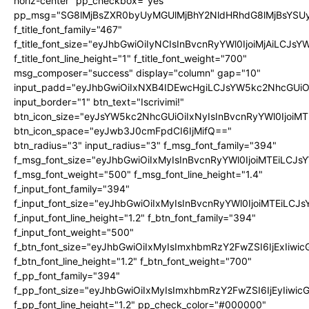
horiz-center" pp_checkbox="yes"
pp_msg="SG8lMjBsZXR0byUyMGUlMjBhY2NldHRhdG8lMjBsYS
f_title_font_family="467"
f_title_font_size="eyJhbGwiOiIyNCIsInBvcnRyYWl0IjoiMjAiLCJs
f_title_font_line_height="1" f_title_font_weight="700"
msg_composer="success" display="column" gap="10"
input_padd="eyJhbGwiOiIxNXB4IDEwcHgiLCJsYW5kc2NhcGUiO
input_border="1" btn_text="Iscrivimi!"
btn_icon_size="eyJsYW5kc2NhcGUiOiIxNyIsInBvcnRyYWl0IjoiMT
btn_icon_space="eyJwb3J0cmFpdCI6IjMifQ=="
btn_radius="3" input_radius="3" f_msg_font_family="394"
f_msg_font_size="eyJhbGwiOiIxMyIsInBvcnRyYWl0IjoiMTEiLCJ
f_msg_font_weight="500" f_msg_font_line_height="1.4"
f_input_font_family="394"
f_input_font_size="eyJhbGwiOiIxMyIsInBvcnRyYWl0IjoiMTEiLC
f_input_font_line_height="1.2" f_btn_font_family="394"
f_input_font_weight="500"
f_btn_font_size="eyJhbGwiOiIxMyIsImxhbmRzY2FwZSI6IjExIiw
f_btn_font_line_height="1.2" f_btn_font_weight="700"
f_pp_font_family="394"
f_pp_font_size="eyJhbGwiOiIxMyIsImxhbmRzY2FwZSI6IjEyIiwi
f_pp_font_line_height="1.2" pp_check_color="#000000"