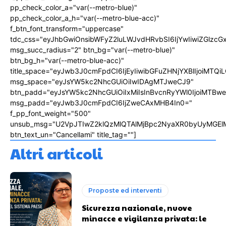
pp_check_color_a="var(--metro-blue)"
pp_check_color_a_h="var(--metro-blue-acc)"
f_btn_font_transform="uppercase"
tdc_css="eyJhbGwiOnsibWFyZ2luLWJvdHRvbSI6IjYwIiwiZGlz
msg_succ_radius="2" btn_bg="var(--metro-blue)"
btn_bg_h="var(--metro-blue-acc)"
title_space="eyJwb3J0cmFpdCI6IjEyIiwibGFuZHNjYXBlIjoiMTQi
msg_space="eyJsYW5kc2NhcGUiOiIwIDAgMTJweCJ9"
btn_padd="eyJsYW5kc2NhcGUiOiIxMiIsInBvcnRyYWl0IjoiMTBw
msg_padd="eyJwb3J0cmFpdCI6IjZweCAxMHB4In0="
f_pp_font_weight="500"
unsub_msg="U2VpJTIwZ2klQzMlQTAlMjBpc2NyaXR0byUyMGEl
btn_text_un="Cancellami" title_tag=""]
Altri articoli
Proposte ed interventi
Sicurezza nazionale, nuove
minacce e vigilanza privata: le