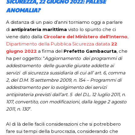
SICUREZZA, 22 GIUGNO 2022: PALESE
ANOMALIA?
A distanza di un paio d’anni torniamo oggi a parlare
di
antipirateria marittima
visto lo spunto che ci
viene dato dalla
C
ircolare del Ministero dell’Interno
,
Dipartimento della Pubblica Sicurezza datata
22
giugno 2022
a firma del
Prefetto Gambacurta
, che
ha per oggetto: “
Aggiornamento dei programmi di
addestramento delle guardie giurate addette ai
servizi di sicurezza sussidiaria di cui all’ art. 6, comma
2, del D.M. 15 settembre 2009, n. 154 – Programmi di
addestramento per lo svolgimento dei servizi
antipirateria previsti dall’art. 5 del D.L. 12 luglio 2011, n.
107, convertito, con modificazioni, dalla legge 2 agosto
2011, n. 130
”.
Al di là delle facili considerazioni che si potrebbero
fare sui tempi della burocrazia, considerando che