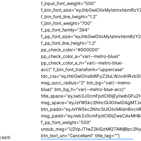
f_input_font_weight="500"
f_btn_font_size="eyJhbGwiOiIxMyIsImxhbmRzY
f_btn_font_line_height="1.2"
f_btn_font_weight="700"
f_pp_font_family="394"
f_pp_font_size="eyJhbGwiOiIxMyIsImxhbmRzY2
f_pp_font_line_height="1.2"
pp_check_color="#000000"
pp_check_color_a="var(--metro-blue)"
pp_check_color_a_h="var(--metro-blue-
acc)" f_btn_font_transform="uppercase"
tdc_css="eyJhbGwiOnsibWFyZ2luLWJvdHRvbS
msg_succ_radius="2" btn_bg="var(--metro-
blue)" btn_bg_h="var(--metro-blue-acc)"
title_space="eyJwb3J0cmFpdCI6IjEyIiwibGFuZ
msg_space="eyJsYW5kc2NhcGUiOiIwIDAgMTJ
btn_padd="eyJsYW5kc2NhcGUiOiIxMiIsInBvcn
msg_padd="eyJwb3J0cmFpdCI6IjZweCAxMHB
f_pp_font_weight="500"
unsub_msg="U2VpJTIwZ2klQzMlQTAlMjBpc2N
btn_text_un="Cancellami" title_tag=""]
costi