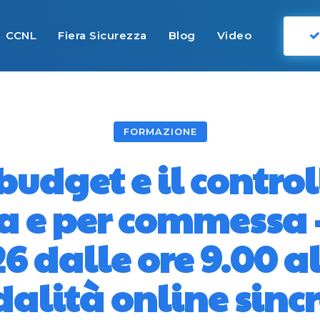
CCNL
Fiera Sicurezza
Blog
Video
FORMAZIONE
 budget e il control
 e per commessa – 
 dalle ore 9.00 al
alità online sinc