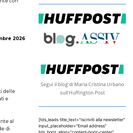
ente con
tembre 2026
Segui il blog di Maria Cristina Urbano
i delle
sull'Huffington Post
ti e
[tds_leads title_text="Iscriviti alla newsletter"
ente al
input_placeholder="Email address"
de di
btn_horiz_align="content-horiz-center"