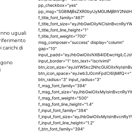
pp_checkbox="yes"
pp_msg="SG8lMjBsZXR0byUyMGUlMjBhY2Nld
f_title_font_family="467"
f_title_font_size="eyJhbGwiOiIyNCIsInBvcnRyY
f_title_font_line_height="1"
ranno uguali
f_title_font_weight="700"
riferimento
msg_composer="success" display="column"
 carichi di
gap="10"
input_padd="eyJhbGwiOiIxNXB4IDEwcHgiLCJ
input_border="1" btn_text="Iscrivimi!"
engono
btn_icon_size="eyJsYW5kc2NhcGUiOiIxNyIsInB
i
btn_icon_space="eyJwb3J0cmFpdCI6IjMifQ=="
btn_radius="3" input_radius="3"
f_msg_font_family="394"
f_msg_font_size="eyJhbGwiOiIxMyIsInBvcnRyY
f_msg_font_weight="500"
f_msg_font_line_height="1.4"
f_input_font_family="394"
f_input_font_size="eyJhbGwiOiIxMyIsInBvcnRy
f_input_font_line_height="1.2"
f_btn_font_family="394"