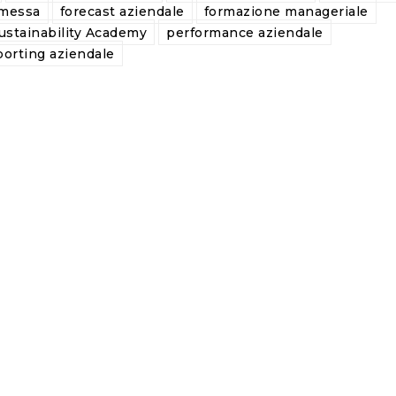
mmessa
forecast aziendale
formazione manageriale
stainability Academy
performance aziendale
porting aziendale