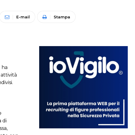
E-mail
Stampa
i ha
attività
ivisi.
e
 di
sa,