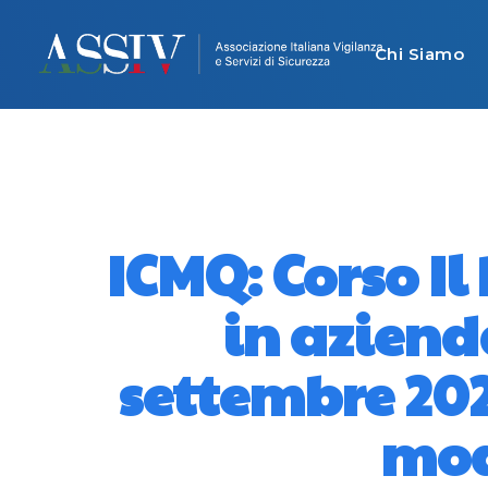
Chi Siamo
ICMQ: Corso Il
in azienda
settembre 2026
mod