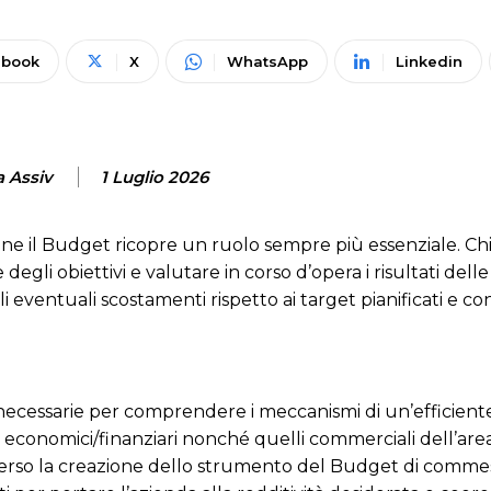
ebook
X
WhatsApp
Linkedin
a Assiv
1 Luglio 2026
tione il Budget ricopre un ruolo sempre più essenziale. Ch
egli obiettivi e valutare in corso d’opera i risultati delle 
ventuali scostamenti rispetto ai target pianificati e cond
 necessarie per comprendere i meccanismi di un’efficient
i economici/finanziari nonché quelli commerciali dell’area
erso la creazione dello strumento del Budget di commes