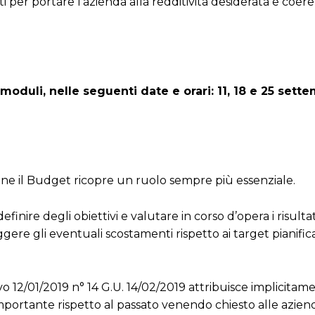
ti per portare l’azienda alla redditività desiderata e coer
e moduli, nelle seguenti date e orari: 11, 18 e 25 set
tione il Budget ricopre un ruolo sempre più essenziale.
finire degli obiettivi e valutare in corso d’opera i risultat
ere gli eventuali scostamenti rispetto ai target pianifica
vo 12/01/2019 n° 14 G.U. 14/02/2019 attribuisce implicitam
mportante rispetto al passato venendo chiesto alle azien