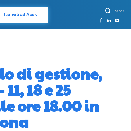
Accedi
Iscriviti ad Assiv
lo di gestione,
11, 18 e 25
le ore 18.00 in
rona