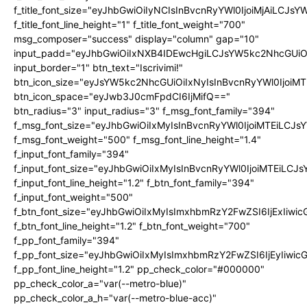
f_title_font_size="eyJhbGwiOiIyNCIsInBvcnRyYWl0IjoiMjAiLCJs
f_title_font_line_height="1" f_title_font_weight="700"
msg_composer="success" display="column" gap="10"
input_padd="eyJhbGwiOiIxNXB4IDEwcHgiLCJsYW5kc2NhcGUiO
input_border="1" btn_text="Iscrivimi!"
btn_icon_size="eyJsYW5kc2NhcGUiOiIxNyIsInBvcnRyYWl0IjoiMT
btn_icon_space="eyJwb3J0cmFpdCI6IjMifQ=="
btn_radius="3" input_radius="3" f_msg_font_family="394"
f_msg_font_size="eyJhbGwiOiIxMyIsInBvcnRyYWl0IjoiMTEiLCJ
f_msg_font_weight="500" f_msg_font_line_height="1.4"
f_input_font_family="394"
f_input_font_size="eyJhbGwiOiIxMyIsInBvcnRyYWl0IjoiMTEiLC
f_input_font_line_height="1.2" f_btn_font_family="394"
f_input_font_weight="500"
f_btn_font_size="eyJhbGwiOiIxMyIsImxhbmRzY2FwZSI6IjExIiw
f_btn_font_line_height="1.2" f_btn_font_weight="700"
f_pp_font_family="394"
f_pp_font_size="eyJhbGwiOiIxMyIsImxhbmRzY2FwZSI6IjEyIiwi
f_pp_font_line_height="1.2" pp_check_color="#000000"
pp_check_color_a="var(--metro-blue)"
pp_check_color_a_h="var(--metro-blue-acc)"