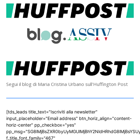
Segui il blog di Maria Cristina Urbano sull'Huffington Post
[tds_leads title_text="Iscriviti alla newsletter"
input_placeholder="Email address" btn_horiz_align="content-
horiz-center" pp_checkbox="yes"
pp_msg="SG8lMjBsZXR0byUyMGUlMjBhY2NldHRhdG8lMjBsYS
f_title_font_family="467"