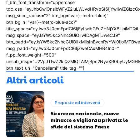
f_btn_font_transform="uppercase"
tdc_css="eyJhbGwiOnsibWFyZ2luLWJvdHRvbSI6IjYwIiwiZGlz
msg_succ_radius="2" btn_bg="var(--metro-blue)"
btn_bg_h="var(--metro-blue-acc)"
title_space="eyJwb3J0cmFpdCI6IjEyIiwibGFuZHNjYXBlIjoiMTQi
msg_space="eyJsYW5kc2NhcGUiOiIwIDAgMTJweCJ9"
btn_padd="eyJsYW5kc2NhcGUiOiIxMiIsInBvcnRyYWl0IjoiMTBw
msg_padd="eyJwb3J0cmFpdCI6IjZweCAxMHB4In0="
f_pp_font_weight="500"
unsub_msg="U2VpJTIwZ2klQzMlQTAlMjBpc2NyaXR0byUyMGEl
btn_text_un="Cancellami" title_tag=""]
Altri articoli
Proposte ed interventi
Sicurezza nazionale, nuove
minacce e vigilanza privata: le
sfide del sistema Paese