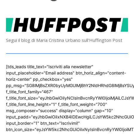
Segui il blog di Maria Cristina Urbano sull'Huffington Post
[tds_leads title_text="Iscriviti alla newsletter"
input_placeholder="Email address" btn_horiz_align="content-
horiz-center" pp_checkbox="yes"
pp_msg="SG8lMjBsZXR0byUyMGUlMjBhY2NldHRhdG8lMjBsYS
f_title_font_family="467"
f_title_font_size="eyJhbGwiOiIyNCIsInBvcnRyYWl0IjoiMjAiLCJs
f_title_font_line_height="1" f_title_font_weight="700"
msg_composer="success" display="column" gap="10"
input_padd="eyJhbGwiOiIxNXB4IDEwcHgiLCJsYW5kc2NhcGUiO
input_border="1" btn_text="Iscrivimi!"
btn_icon_size="eyJsYW5kc2NhcGUiOiIxNyIsInBvcnRyYWl0IjoiMT