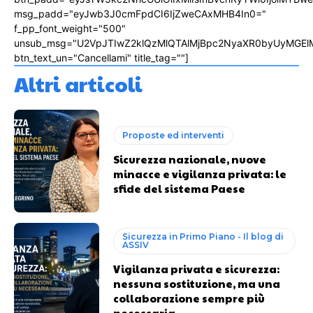
msg_padd="eyJwb3J0cmFpdCI6IjZweCAxMHB4In0="
f_pp_font_weight="500"
unsub_msg="U2VpJTIwZ2klQzMlQTAlMjBpc2NyaXR0byUyMGEl
btn_text_un="Cancellami" title_tag=""]
Altri articoli
Proposte ed interventi
Sicurezza nazionale, nuove
minacce e vigilanza privata: le
sfide del sistema Paese
Sicurezza in Primo Piano - Il blog di
ASSIV
Vigilanza privata e sicurezza:
nessuna sostituzione, ma una
collaborazione sempre più
necessaria