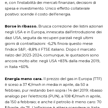
e, con l’instabilità dei mercati finanziari, decisioni di
spesa e investimento. Unico effetto collaterale
positivo: scende il costo dell’energia.
Borse in ribasso.
Brusca correzione dei listini azionari
negli USA e in Europa, innescata dall’introduzione dei
dazi USA, seguita da recuperi parziali negli ultimi
giorni di contrattazioni: -6,2% finora questo mese
l’indice S&P, -8,8% il FTSE italiano. Dopo il marcato
rialzo del 2023-2024, comunque, le quotazioni sono
ancora molto alte: negli USA +83% dalla media 2019,
in Italia +60%.
Energia meno cara.
Il prezzo del gas in Europa (TTF)
è sceso a 37 €/mwh in media in aprile, da 50 a
febbraio, pur restando ben sopra i 14 del 2019; ribasso
analogo per l’elettricità (PUN), a 108 €/mwh in aprile,
da 150 a febbraio; e anche il petrolio è meno caro: 70
$/barile, da 75. L’inflazione è attesa scendere in Italia,