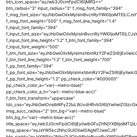
btn_icon_space="eyJwb3J0cmFpdCI6IjMifQ=="
btn_radius="3" input_radius="3" f_msg_font_family="394"
f_msg_font_size="eyJhbGwiOiIxMyIsInBvcnRyYWl0IjoiMTEiLCJ
f_msg_font_weight="500" f_msg_font_line_height="1.4"
f_input_font_family="394"
f_input_font_size="eyJhbGwiOiIxMyIsInBvcnRyYWl0IjoiMTEiLC
f_input_font_line_height="1.2" f_btn_font_family="394"
f_input_font_weight="500"
f_btn_font_size="eyJhbGwiOiIxMyIsImxhbmRzY2FwZSI6IjExIiw
f_btn_font_line_height="1.2" f_btn_font_weight="700"
f_pp_font_family="394"
f_pp_font_size="eyJhbGwiOiIxMyIsImxhbmRzY2FwZSI6IjEyIiwi
f_pp_font_line_height="1.2" pp_check_color="#000000"
pp_check_color_a="var(--metro-blue)"
pp_check_color_a_h="var(--metro-blue-acc)"
f_btn_font_transform="uppercase"
tdc_css="eyJhbGwiOnsibWFyZ2luLWJvdHRvbSI6IjYwIiwiZGlz
msg_succ_radius="2" btn_bg="var(--metro-blue)"
btn_bg_h="var(--metro-blue-acc)"
title_space="eyJwb3J0cmFpdCI6IjEyIiwibGFuZHNjYXBlIjoiMTQi
msg_space="eyJsYW5kc2NhcGUiOiIwIDAgMTJweCJ9"
btn_padd="eyJsYW5kc2NhcGUiOiIxMiIsInBvcnRyYWl0IjoiMTBw