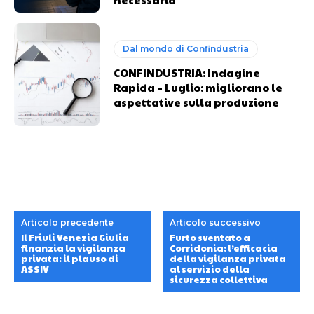
Dal mondo di Confindustria
CONFINDUSTRIA: Indagine
Rapida – Luglio: migliorano le
aspettative sulla produzione
Articolo precedente
Articolo successivo
Il Friuli Venezia Giulia
Furto sventato a
finanzia la vigilanza
Corridonia: l’efficacia
privata: il plauso di
della vigilanza privata
ASSIV
al servizio della
sicurezza collettiva