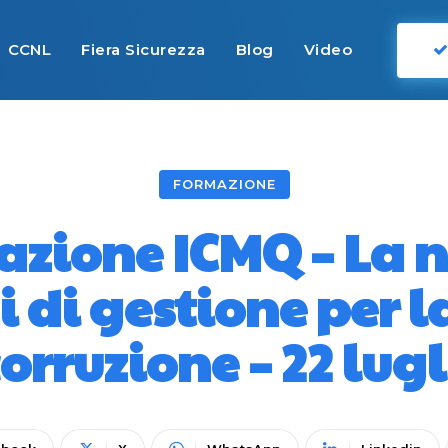
CCNL
Fiera Sicurezza
Blog
Video
FORMAZIONE
mazione ICMQ – La 
i di gestione per 
orruzione – 22 lug