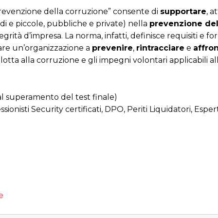
prevenzione della corruzione” consente di
supportare
, a
ndi e piccole, pubbliche e private) nella
prevenzione del
egrità d’impresa. La norma, infatti, definisce requisiti e f
tare un’organizzazione a
prevenire
,
rintracciare
e
affro
otta alla corruzione e gli impegni volontari applicabili al
al superamento del test finale)
ionisti Security certificati, DPO, Periti Liquidatori, Esper
e