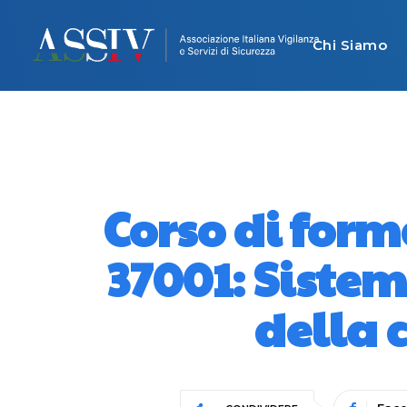
Chi Siamo
Corso di for
37001: Sistem
della c