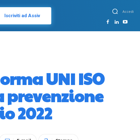
Accedi
Iscriviti ad Assiv
norma UNI ISO
la prevenzione
lio 2022