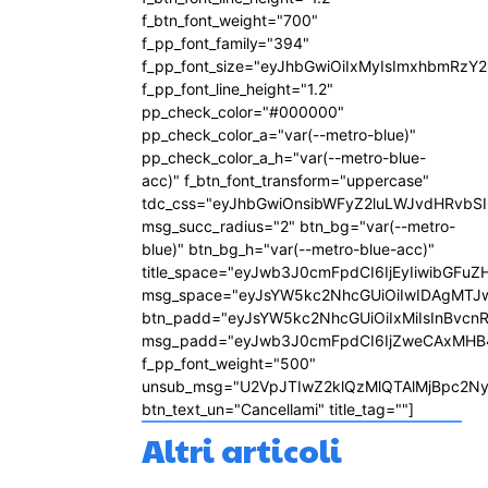
f_btn_font_weight="700"
f_pp_font_family="394"
f_pp_font_size="eyJhbGwiOiIxMyIsImxhbmRzY2
f_pp_font_line_height="1.2"
pp_check_color="#000000"
pp_check_color_a="var(--metro-blue)"
pp_check_color_a_h="var(--metro-blue-
acc)" f_btn_font_transform="uppercase"
tdc_css="eyJhbGwiOnsibWFyZ2luLWJvdHRvbS
msg_succ_radius="2" btn_bg="var(--metro-
blue)" btn_bg_h="var(--metro-blue-acc)"
title_space="eyJwb3J0cmFpdCI6IjEyIiwibGFuZ
msg_space="eyJsYW5kc2NhcGUiOiIwIDAgMTJ
btn_padd="eyJsYW5kc2NhcGUiOiIxMiIsInBvcn
msg_padd="eyJwb3J0cmFpdCI6IjZweCAxMHB
f_pp_font_weight="500"
unsub_msg="U2VpJTIwZ2klQzMlQTAlMjBpc2N
btn_text_un="Cancellami" title_tag=""]
Altri articoli