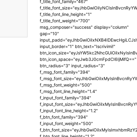
f_title_font_family="467"
f_title_font_size="eyJhbGwiOiIyNCIsInBvcnRyY
f_title_font_line_height="1"
f_title_font_weight="700"
msg_composer="success" display="column"
gap="10"
input_padd="eyJhbGwiOiIxNXB4IDEwcHgiLCJ
input_border="1" btn_text="Iscrivimi!"
btn_icon_size="eyJsYW5kc2NhcGUiOiIxNyIsInB
btn_icon_space="eyJwb3J0cmFpdCI6IjMifQ=="
btn_radius="3" input_radius="3"
f_msg_font_family="394"
f_msg_font_size="eyJhbGwiOiIxMyIsInBvcnRyY
f_msg_font_weight="500"
f_msg_font_line_height="1.4"
f_input_font_family="394"
f_input_font_size="eyJhbGwiOiIxMyIsInBvcnRy
f_input_font_line_height="1.2"
f_btn_font_family="394"
f_input_font_weight="500"
f_btn_font_size="eyJhbGwiOiIxMyIsImxhbmRzY
f_btn_font_line_height="1.2"