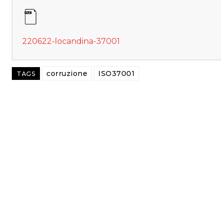
220622-locandina-37001
corruzione
ISO37001
TAGS