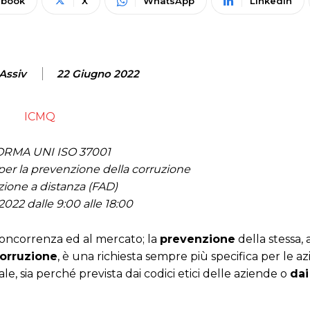
ebook
X
WhatsApp
Linkedin
Assiv
22 Giugno 2022
ICMQ
ORMA UNI ISO 37001
per la prevenzione della corruzione
ione a distanza (FAD)
2022 dalle 9:00 alle 18:00
 concorrenza ed al mercato; la
prevenzione
della stessa, 
corruzione
, è una richiesta sempre più specifica per le az
nale, sia perché prevista dai codici etici delle aziende o
dai