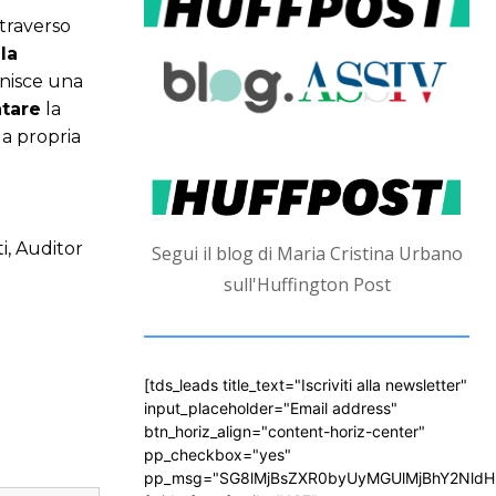
ttraverso
la
ornisce una
ntare
la
la propria
ti, Auditor
Segui il blog di Maria Cristina Urbano
sull'Huffington Post
[tds_leads title_text="Iscriviti alla newsletter"
input_placeholder="Email address"
btn_horiz_align="content-horiz-center"
pp_checkbox="yes"
pp_msg="SG8lMjBsZXR0byUyMGUlMjBhY2Nld