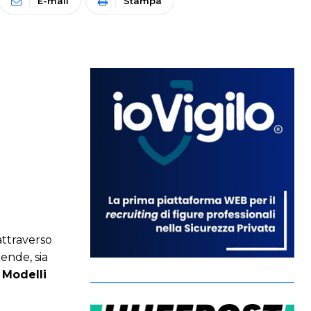
E-mail
Stampa
attraverso
iende, sia
 Modelli