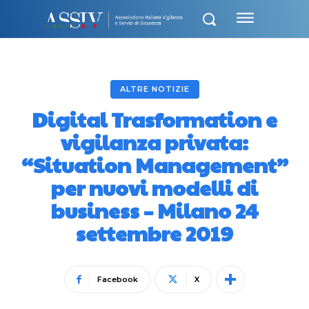
ALTRE NOTIZIE
Digital Trasformation e
vigilanza privata:
“Situation Management”
per nuovi modelli di
business – Milano 24
settembre 2019
Facebook
X