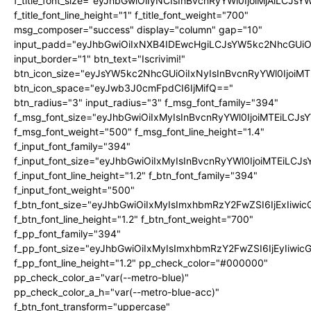
f_title_font_size="eyJhbGwiOiIyNCIsInBvcnRyYWl0IjoiMjAiLCJs
f_title_font_line_height="1" f_title_font_weight="700"
msg_composer="success" display="column" gap="10"
input_padd="eyJhbGwiOiIxNXB4IDEwcHgiLCJsYW5kc2NhcGUiO
input_border="1" btn_text="Iscrivimi!"
btn_icon_size="eyJsYW5kc2NhcGUiOiIxNyIsInBvcnRyYWl0IjoiMT
btn_icon_space="eyJwb3J0cmFpdCI6IjMifQ=="
btn_radius="3" input_radius="3" f_msg_font_family="394"
f_msg_font_size="eyJhbGwiOiIxMyIsInBvcnRyYWl0IjoiMTEiLCJ
f_msg_font_weight="500" f_msg_font_line_height="1.4"
f_input_font_family="394"
f_input_font_size="eyJhbGwiOiIxMyIsInBvcnRyYWl0IjoiMTEiLC
f_input_font_line_height="1.2" f_btn_font_family="394"
f_input_font_weight="500"
f_btn_font_size="eyJhbGwiOiIxMyIsImxhbmRzY2FwZSI6IjExIiw
f_btn_font_line_height="1.2" f_btn_font_weight="700"
f_pp_font_family="394"
f_pp_font_size="eyJhbGwiOiIxMyIsImxhbmRzY2FwZSI6IjEyIiwi
f_pp_font_line_height="1.2" pp_check_color="#000000"
pp_check_color_a="var(--metro-blue)"
pp_check_color_a_h="var(--metro-blue-acc)"
f_btn_font_transform="uppercase"