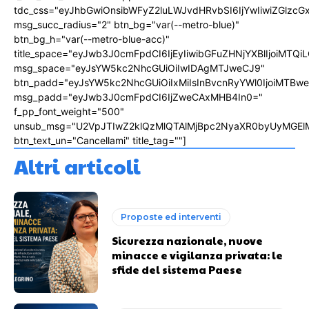
tdc_css="eyJhbGwiOnsibWFyZ2luLWJvdHRvbSI6IjYwIiwiZGlz
msg_succ_radius="2" btn_bg="var(--metro-blue)"
btn_bg_h="var(--metro-blue-acc)"
title_space="eyJwb3J0cmFpdCI6IjEyIiwibGFuZHNjYXBlIjoiMTQi
msg_space="eyJsYW5kc2NhcGUiOiIwIDAgMTJweCJ9"
btn_padd="eyJsYW5kc2NhcGUiOiIxMiIsInBvcnRyYWl0IjoiMTBw
msg_padd="eyJwb3J0cmFpdCI6IjZweCAxMHB4In0="
f_pp_font_weight="500"
unsub_msg="U2VpJTIwZ2klQzMlQTAlMjBpc2NyaXR0byUyMGEl
btn_text_un="Cancellami" title_tag=""]
Altri articoli
Proposte ed interventi
Sicurezza nazionale, nuove
minacce e vigilanza privata: le
sfide del sistema Paese