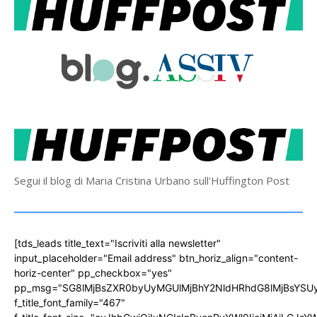
Segui il blog di Maria Cristina Urbano sull'Huffington Post
[tds_leads title_text="Iscriviti alla newsletter"
input_placeholder="Email address" btn_horiz_align="content-
horiz-center" pp_checkbox="yes"
pp_msg="SG8lMjBsZXR0byUyMGUlMjBhY2NldHRhdG8lMjBsYS
f_title_font_family="467"