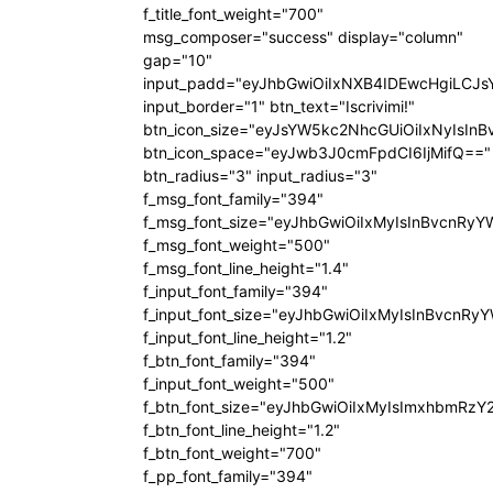
f_title_font_weight="700"
msg_composer="success" display="column"
gap="10"
input_padd="eyJhbGwiOiIxNXB4IDEwcHgiLCJ
input_border="1" btn_text="Iscrivimi!"
btn_icon_size="eyJsYW5kc2NhcGUiOiIxNyIsInB
btn_icon_space="eyJwb3J0cmFpdCI6IjMifQ=="
btn_radius="3" input_radius="3"
f_msg_font_family="394"
f_msg_font_size="eyJhbGwiOiIxMyIsInBvcnRyY
f_msg_font_weight="500"
f_msg_font_line_height="1.4"
f_input_font_family="394"
f_input_font_size="eyJhbGwiOiIxMyIsInBvcnRy
f_input_font_line_height="1.2"
f_btn_font_family="394"
f_input_font_weight="500"
f_btn_font_size="eyJhbGwiOiIxMyIsImxhbmRzY
f_btn_font_line_height="1.2"
f_btn_font_weight="700"
f_pp_font_family="394"