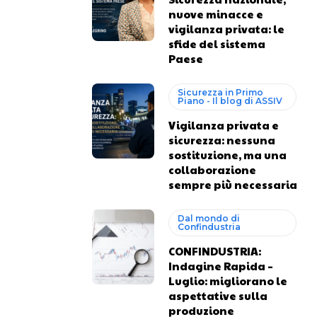
nuove minacce e
vigilanza privata: le
sfide del sistema
Paese
Sicurezza in Primo
Piano - Il blog di ASSIV
Vigilanza privata e
sicurezza: nessuna
sostituzione, ma una
collaborazione
sempre più necessaria
Dal mondo di
Confindustria
CONFINDUSTRIA:
Indagine Rapida –
Luglio: migliorano le
aspettative sulla
produzione