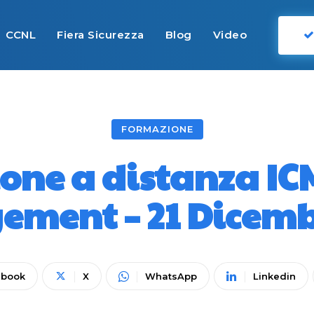
CCNL
Fiera Sicurezza
Blog
Video
FORMAZIONE
one a distanza ICM
ment – 21 Dicemb
ebook
X
WhatsApp
Linkedin