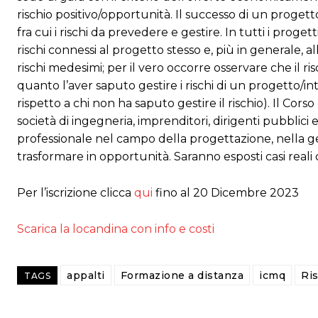
rischio positivo/opportunità. Il successo di un progetto
fra cui i rischi da prevedere e gestire. In tutti i prog
rischi connessi al progetto stesso e, più in generale, 
rischi medesimi; per il vero occorre osservare che il r
quanto l’aver saputo gestire i rischi di un progetto/in
rispetto a chi non ha saputo gestire il rischio). Il Corso 
società di ingegneria, imprenditori, dirigenti pubblic
professionale nel campo della progettazione, nella ges
trasformare in opportunità. Saranno esposti casi reali 
Per l’iscrizione clicca
qui
fino al 20 Dicembre 2023
Scarica la locandina con info e costi
appalti
Formazione a distanza
icmq
Ri
TAGS