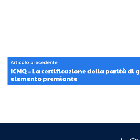
Articolo precedente
ICMQ – La certificazione della parità di
elemento premiante