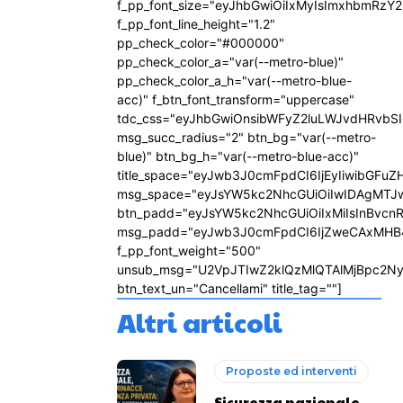
f_pp_font_size="eyJhbGwiOiIxMyIsImxhbmRzY2
f_pp_font_line_height="1.2"
pp_check_color="#000000"
pp_check_color_a="var(--metro-blue)"
pp_check_color_a_h="var(--metro-blue-
acc)" f_btn_font_transform="uppercase"
tdc_css="eyJhbGwiOnsibWFyZ2luLWJvdHRvbS
msg_succ_radius="2" btn_bg="var(--metro-
blue)" btn_bg_h="var(--metro-blue-acc)"
title_space="eyJwb3J0cmFpdCI6IjEyIiwibGFuZ
msg_space="eyJsYW5kc2NhcGUiOiIwIDAgMTJ
btn_padd="eyJsYW5kc2NhcGUiOiIxMiIsInBvcn
msg_padd="eyJwb3J0cmFpdCI6IjZweCAxMHB
f_pp_font_weight="500"
unsub_msg="U2VpJTIwZ2klQzMlQTAlMjBpc2N
btn_text_un="Cancellami" title_tag=""]
Altri articoli
Proposte ed interventi
Sicurezza nazionale,