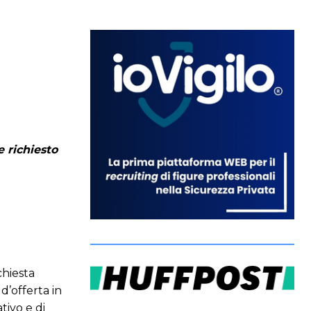
 richiesto
chiesta
d’offerta in
tivo e di