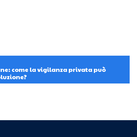
nne: come la vigilanza privata può
oluzione?