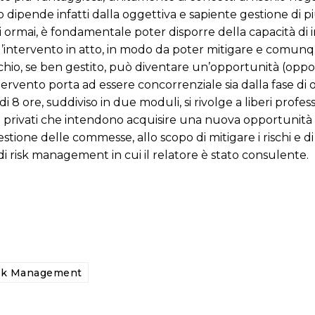
 dipende infatti dalla oggettiva e sapiente gestione di più
etti ormai, è fondamentale poter disporre della capacità di 
all’intervento in atto, in modo da poter mitigare e comunq
ischio, se ben gestito, può diventare un’opportunità (oppo
tervento porta ad essere concorrenziale sia dalla fase di 
di 8 ore, suddiviso in due moduli, si rivolge a liberi professi
i e privati che intendono acquisire una nuova opportunità
tione delle commesse, allo scopo di mitigare i rischi e di
di risk management in cui il relatore è stato consulente.
sk Management