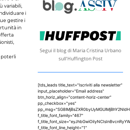
 variabili,
individuare i
ue gestire i
rtunità in
offerta
onisti,
Segui il blog di Maria Cristina Urbano
 poterli
sull'Huffington Post
[tds_leads title_text="Iscriviti alla newsletter"
input_placeholder="Email address"
btn_horiz_align="content-horiz-center"
pp_checkbox="yes"
pp_msg="SG8lMjBsZXR0byUyMGUlMjBhY2Nld
f_title_font_family="467"
f_title_font_size="eyJhbGwiOiIyNCIsInBvcnRyY
f_title_font_line_height="1"