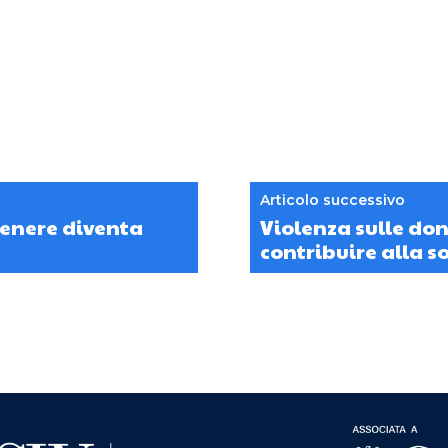
Articolo successivo
 genere diventa
Violenza sulle do
contribuire alla s