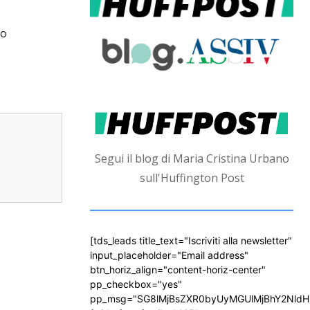
go
Segui il blog di Maria Cristina Urbano
sull'Huffington Post
[tds_leads title_text="Iscriviti alla newsletter"
input_placeholder="Email address"
btn_horiz_align="content-horiz-center"
pp_checkbox="yes"
pp_msg="SG8lMjBsZXR0byUyMGUlMjBhY2Nld