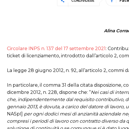
Fac
CONDIVIDERE
Alina Corra
Circolare INPS n. 137 del 17 settembre 2021
: Contribu
ticket di licenziamento, introdotto dall’articolo 2, co
La legge 28 giugno 2012, n. 92, all’articolo 2, commi da 3
In particolare, il comma 31 della citata disposizione, c
dicembre 2012, n. 228, dispone che: “
Nei casi di inter
che, indipendentemente dal requisito contributivo, da
gennaio 2013, è dovuta, a carico del datore di lavoro
NASpI]
per ogni dodici mesi di anzianità aziendale neg
compresi i periodi di lavoro con contratto diverso da 
soluzione di continuità o se comunque si è dato luogo