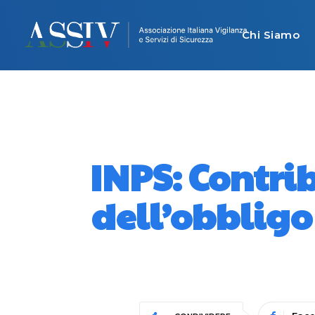
Chi Siamo
INPS: Contri
dell’obbligo 