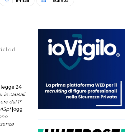
E-mail
Stampa
el c.d.
a legge 24
 le causali
ere dal 1°
i ASpI
[oggi
sono
 senza