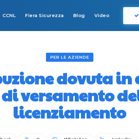
CCNL
Fiera Sicurezza
Blog
Video
PER LE AZIENDE
buzione dovuta in
di versamento del 
licenziamento