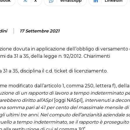
ebook
X
WhatsApp
Linkedin
dini
17 Settembre 2021
zione dovuta in applicazione dell’obbligo di versamento d
mmi da 31 a 35, della legge n. 92/2012. Chiarimenti
1 a 35, disciplina il c.d. ticket di licenziamento.
ome modificato dall’articolo 1, comma 250, lettera f), dell
ruzione di un rapporto di lavoro a tempo indeterminato per
rebbero diritto all’ASpI
[oggi NASpI]
, intervenuti a decorr
, una somma pari al 41 per cento del massimale mensile d
li ultimi tre anni. Nel computo dell’anzianità aziendale 
quello a tempo indeterminato, se il rapporto è proseguito
 alla restituzione di cui al comma 30
”.