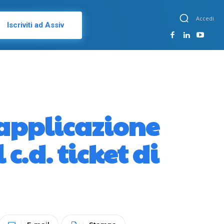
Accedi
Iscriviti ad Assiv
 applicazione
c.d. ticket di