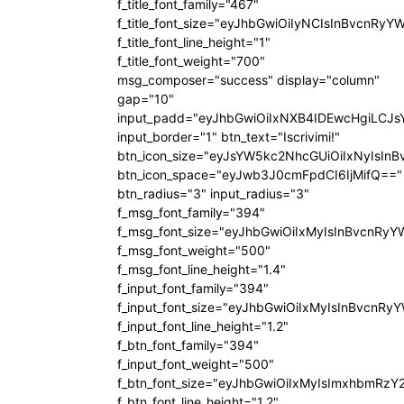
f_title_font_family="467"
f_title_font_size="eyJhbGwiOiIyNCIsInBvcnRyY
f_title_font_line_height="1"
f_title_font_weight="700"
msg_composer="success" display="column"
gap="10"
input_padd="eyJhbGwiOiIxNXB4IDEwcHgiLCJ
input_border="1" btn_text="Iscrivimi!"
btn_icon_size="eyJsYW5kc2NhcGUiOiIxNyIsInB
btn_icon_space="eyJwb3J0cmFpdCI6IjMifQ=="
btn_radius="3" input_radius="3"
f_msg_font_family="394"
f_msg_font_size="eyJhbGwiOiIxMyIsInBvcnRyY
f_msg_font_weight="500"
f_msg_font_line_height="1.4"
f_input_font_family="394"
f_input_font_size="eyJhbGwiOiIxMyIsInBvcnRy
f_input_font_line_height="1.2"
f_btn_font_family="394"
f_input_font_weight="500"
f_btn_font_size="eyJhbGwiOiIxMyIsImxhbmRzY
f_btn_font_line_height="1.2"