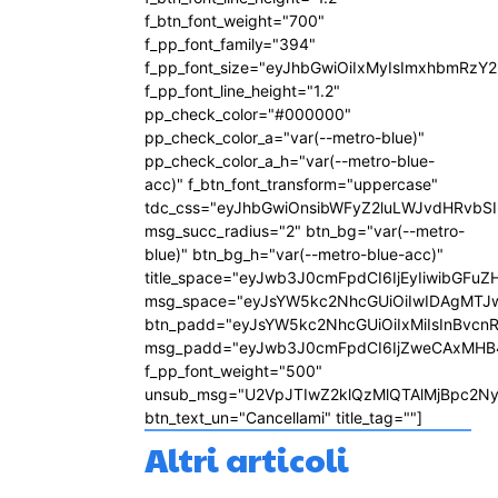
f_btn_font_weight="700"
f_pp_font_family="394"
f_pp_font_size="eyJhbGwiOiIxMyIsImxhbmRzY2
f_pp_font_line_height="1.2"
pp_check_color="#000000"
pp_check_color_a="var(--metro-blue)"
pp_check_color_a_h="var(--metro-blue-
acc)" f_btn_font_transform="uppercase"
tdc_css="eyJhbGwiOnsibWFyZ2luLWJvdHRvbS
msg_succ_radius="2" btn_bg="var(--metro-
blue)" btn_bg_h="var(--metro-blue-acc)"
title_space="eyJwb3J0cmFpdCI6IjEyIiwibGFuZ
msg_space="eyJsYW5kc2NhcGUiOiIwIDAgMTJ
btn_padd="eyJsYW5kc2NhcGUiOiIxMiIsInBvcn
msg_padd="eyJwb3J0cmFpdCI6IjZweCAxMHB
f_pp_font_weight="500"
unsub_msg="U2VpJTIwZ2klQzMlQTAlMjBpc2N
btn_text_un="Cancellami" title_tag=""]
Altri articoli