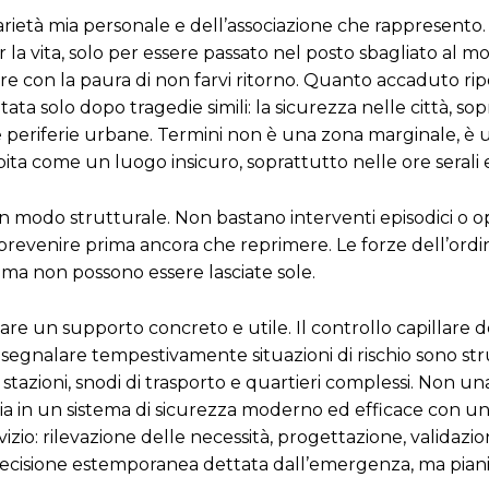
olidarietà mia personale e dell’associazione che rappresent
r la vita, solo per essere passato nel posto sbagliato al
re con la paura di non farvi ritorno. Quanto accaduto rip
a solo dopo tragedie simili: la sicurezza nelle città, so
 le periferie urbane. Termini non è una zona marginale, è
a come un luogo insicuro, soprattutto nelle ore serali 
 e in modo strutturale. Non bastano interventi episodici o o
 prevenire prima ancora che reprimere. Le forze dell’ordi
e, ma non possono essere lasciate sole.
re un supporto concreto e utile. Il controllo capillare d
ità di segnalare tempestivamente situazioni di rischio sono 
tazioni, snodi di trasporto e quartieri complessi. Non un
ia in un sistema di sicurezza moderno ed efficace con un
izio: rilevazione delle necessità, progettazione, validazio
decisione estemporanea dettata dall’emergenza, ma pian