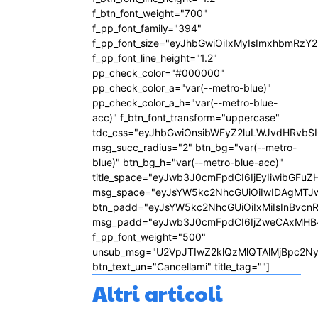
f_btn_font_weight="700"
f_pp_font_family="394"
f_pp_font_size="eyJhbGwiOiIxMyIsImxhbmRzY2
f_pp_font_line_height="1.2"
pp_check_color="#000000"
pp_check_color_a="var(--metro-blue)"
pp_check_color_a_h="var(--metro-blue-
acc)" f_btn_font_transform="uppercase"
tdc_css="eyJhbGwiOnsibWFyZ2luLWJvdHRvbS
msg_succ_radius="2" btn_bg="var(--metro-
blue)" btn_bg_h="var(--metro-blue-acc)"
title_space="eyJwb3J0cmFpdCI6IjEyIiwibGFuZ
msg_space="eyJsYW5kc2NhcGUiOiIwIDAgMTJ
btn_padd="eyJsYW5kc2NhcGUiOiIxMiIsInBvcn
msg_padd="eyJwb3J0cmFpdCI6IjZweCAxMHB
f_pp_font_weight="500"
unsub_msg="U2VpJTIwZ2klQzMlQTAlMjBpc2N
btn_text_un="Cancellami" title_tag=""]
Altri articoli