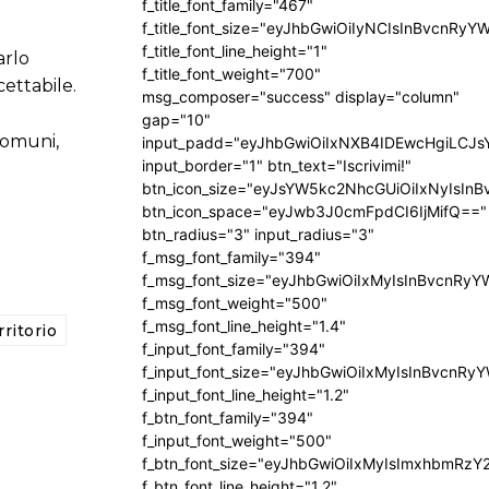
f_title_font_family="467"
f_title_font_size="eyJhbGwiOiIyNCIsInBvcnRyY
f_title_font_line_height="1"
arlo
f_title_font_weight="700"
ettabile.
msg_composer="success" display="column"
gap="10"
comuni,
input_padd="eyJhbGwiOiIxNXB4IDEwcHgiLCJ
input_border="1" btn_text="Iscrivimi!"
btn_icon_size="eyJsYW5kc2NhcGUiOiIxNyIsInB
btn_icon_space="eyJwb3J0cmFpdCI6IjMifQ=="
btn_radius="3" input_radius="3"
f_msg_font_family="394"
f_msg_font_size="eyJhbGwiOiIxMyIsInBvcnRyY
f_msg_font_weight="500"
f_msg_font_line_height="1.4"
rritorio
f_input_font_family="394"
f_input_font_size="eyJhbGwiOiIxMyIsInBvcnRy
f_input_font_line_height="1.2"
f_btn_font_family="394"
f_input_font_weight="500"
f_btn_font_size="eyJhbGwiOiIxMyIsImxhbmRzY
f_btn_font_line_height="1.2"