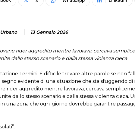
ebook
X
WhatsApp
Linkedin
a Urbano
13 Gennaio 2026
 giovane rider aggredito mentre lavorava, cercava sempli
ite dallo stesso scenario e dalla stessa violenza cieca
stazione Termini. È difficile trovare altre parole se non “a
l segno evidente di una situazione che sta sfuggendo di
vane rider aggredito mentre lavorava, cercava sempliceme
ite dallo stesso scenario e dalla stessa violenza cieca. 
in una zona che ogni giorno dovrebbe garantire passagg
olati”.