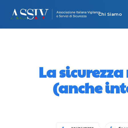
Chi Siamo
La sicurezza 
(anche int