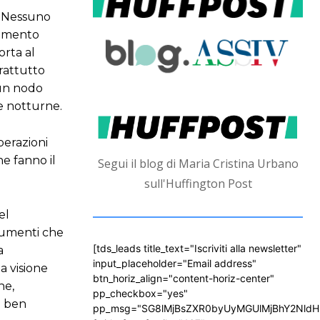
o. Nessuno
 momento
orta al
prattutto
 un nodo
e notturne.
perazioni
ne fanno il
Segui il blog di Maria Cristina Urbano
sull'Huffington Post
el
strumenti che
[tds_leads title_text="Iscriviti alla newsletter"
a
input_placeholder="Email address"
a visione
btn_horiz_align="content-horiz-center"
ne,
pp_checkbox="yes"
i ben
pp_msg="SG8lMjBsZXR0byUyMGUlMjBhY2Nld