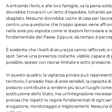
A entrambi i feriti, e alle loro famiglie, va la piena s
dovrebbe trovarsi in un letto d’ospedale, lottando pe
sbagliato. Nessuno dovrebbe uscire di casa per lavora
centro una questione che troppo spesso viene affrontat
nelle aree più esposte come le stazioni ferroviarie e
fondamentale del Paese. Eppure, da tempo, è percepit
È evidente che i livelli di sicurezza vanno rafforzati,
spot. Serve una presenza costante, visibile, capace di
possibile, spesso con risorse limitate e sotto pression
In questo quadro, la vigilanza privata può rappresenta
territorio, il presidio fisso di aree sensibili, la capac
possono contribuire a rendere più sicuri luoghi come s
sostituzione dello Stato, ma un’integrazione necessar
precisa che rispetti le regole fondamentali di ogni serv
erogazione, monitoraggio e miglioramenti. Nessuna 