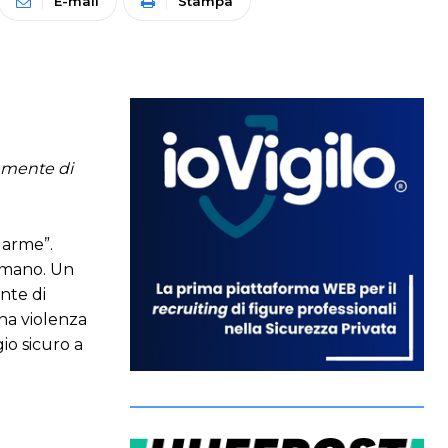
E-mail
Stampa
cemente di
llarme”.
 mano. Un
nte di
Una violenza
io sicuro a