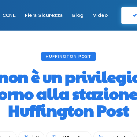
CCNL
Fiera Sicurezza
Blog
Video
HUFFINGTON POST
non è un privilegio
orno alla stazione
Huffington Post