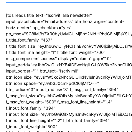
[tds_leads title_text="Iscriviti alla newsletter"
input_placeholder="Email address" btn_horiz_align="content-
horiz-center" pp_checkbox="yes"
pp_msg="SG8lMjBsZXR0byUyMGUlMjBhY2NldHRhdG8lMjBsYS
f_title_font_family="467"
f_title_font_size="eyJhbGwiOiIyNCIsInBvcnRyYWl0IjoiMjAiLCJs
f_title_font_line_height="1" f_title_font_weight="700"
msg_composer="success" display="column" gap="10"
input_padd="eyJhbGwiOiIxNXB4IDEwcHgiLCJsYW5kc2NhcGUiO
input_border="1" btn_text="Iscrivimi!"
btn_icon_size="eyJsYW5kc2NhcGUiOiIxNyIsInBvcnRyYWl0IjoiMT
btn_icon_space="eyJwb3J0cmFpdCI6IjMifQ=="
btn_radius="3" input_radius="3" f_msg_font_family="394"
f_msg_font_size="eyJhbGwiOiIxMyIsInBvcnRyYWl0IjoiMTEiLCJ
f_msg_font_weight="500" f_msg_font_line_height="1.4"
f_input_font_family="394"
f_input_font_size="eyJhbGwiOiIxMyIsInBvcnRyYWl0IjoiMTEiLC
f_input_font_line_height="1.2" f_btn_font_family="394"
f_input_font_weight="500"