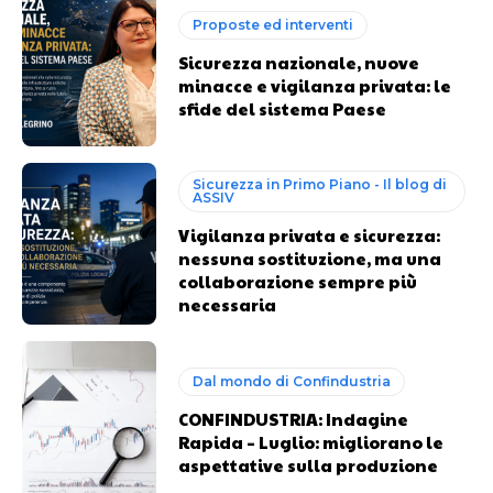
Proposte ed interventi
Sicurezza nazionale, nuove
minacce e vigilanza privata: le
sfide del sistema Paese
Sicurezza in Primo Piano - Il blog di
ASSIV
Vigilanza privata e sicurezza:
nessuna sostituzione, ma una
collaborazione sempre più
necessaria
Dal mondo di Confindustria
CONFINDUSTRIA: Indagine
Rapida – Luglio: migliorano le
aspettative sulla produzione