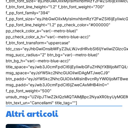
f_btn_font_size="eyJhbGwiOiIxMyIsImxhbmRzY2FwZSI6IjExIiw
f_btn_font_line_height="1.2" f_btn_font_weight="700"
f_pp_font_family="394"
f_pp_font_size="eyJhbGwiOiIxMyIsImxhbmRzY2FwZSI6IjEyIiwi
f_pp_font_line_height="1.2" pp_check_color="#000000"
pp_check_color_a="var(--metro-blue)"
pp_check_color_a_h="var(--metro-blue-acc)"
f_btn_font_transform="uppercase"
tdc_css="eyJhbGwiOnsibWFyZ2luLWJvdHRvbSI6IjYwIiwiZGlz
msg_succ_radius="2" btn_bg="var(--metro-blue)"
btn_bg_h="var(--metro-blue-acc)"
title_space="eyJwb3J0cmFpdCI6IjEyIiwibGFuZHNjYXBlIjoiMTQi
msg_space="eyJsYW5kc2NhcGUiOiIwIDAgMTJweCJ9"
btn_padd="eyJsYW5kc2NhcGUiOiIxMiIsInBvcnRyYWl0IjoiMTBw
msg_padd="eyJwb3J0cmFpdCI6IjZweCAxMHB4In0="
f_pp_font_weight="500"
unsub_msg="U2VpJTIwZ2klQzMlQTAlMjBpc2NyaXR0byUyMGEl
btn_text_un="Cancellami" title_tag=""]
Altri articoli