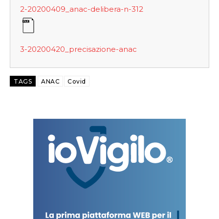
2-20200409_anac-delibera-n-312
3-20200420_precisazione-anac
TAGS
ANAC
Covid