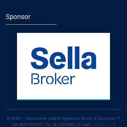
Sponsor
© ASSIV - Associazione Italiana Vigilanza e Servizi di Sicurezza | P.
IVA 08977601007 | Tel. 06 42012400 | E-mail:
info@assiv.it
|