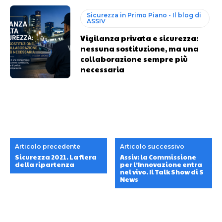
Sicurezza in Primo Piano - Il blog di
ASSIV
Vigilanza privata e sicurezza:
nessuna sostituzione, ma una
collaborazione sempre più
necessaria
Articolo precedente
Articolo successivo
Sicurezza 2021. La fiera
Assiv: la Commissione
della ripartenza
per l’Innovazione entra
nel vivo. Il Talk Show di S
News