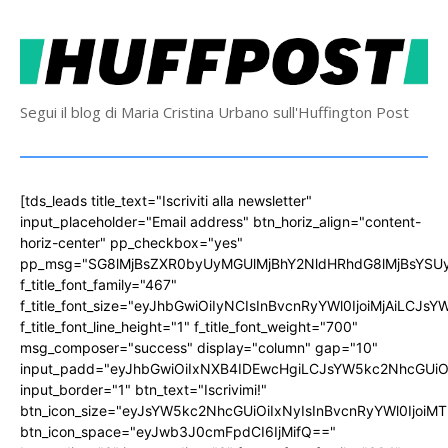
Segui il blog di Maria Cristina Urbano sull'Huffington Post
[tds_leads title_text="Iscriviti alla newsletter"
input_placeholder="Email address" btn_horiz_align="content-
horiz-center" pp_checkbox="yes"
pp_msg="SG8lMjBsZXR0byUyMGUlMjBhY2NldHRhdG8lMjBsYS
f_title_font_family="467"
f_title_font_size="eyJhbGwiOiIyNCIsInBvcnRyYWl0IjoiMjAiLCJs
f_title_font_line_height="1" f_title_font_weight="700"
msg_composer="success" display="column" gap="10"
input_padd="eyJhbGwiOiIxNXB4IDEwcHgiLCJsYW5kc2NhcGUiO
input_border="1" btn_text="Iscrivimi!"
btn_icon_size="eyJsYW5kc2NhcGUiOiIxNyIsInBvcnRyYWl0IjoiMT
btn_icon_space="eyJwb3J0cmFpdCI6IjMifQ=="