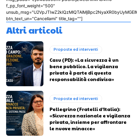
f_pp_font_weight="500"
unsub_msg="U2VpJTIwZ2klQzMlQTAlMjBpc2NyaXR0byUyMGEl
btn_text_un="Cancellami" title_tag=""]
Altri articoli
Proposte ed interventi
Casu (PD): «La sicurezza è un
bene pubblico. La vigilanza
privata è parte di questa
responsabilità condivisa»
Proposte ed interventi
Pellegrino (Fratelli d’Italia):
«Sicurezza nazionale e vigilanza
privata, insieme per affrontare
le nuove minacce»