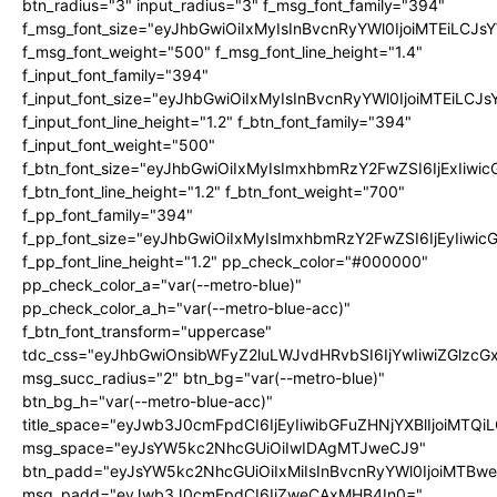
btn_radius="3" input_radius="3" f_msg_font_family="394"
f_msg_font_size="eyJhbGwiOiIxMyIsInBvcnRyYWl0IjoiMTEiLCJ
f_msg_font_weight="500" f_msg_font_line_height="1.4"
f_input_font_family="394"
f_input_font_size="eyJhbGwiOiIxMyIsInBvcnRyYWl0IjoiMTEiLC
f_input_font_line_height="1.2" f_btn_font_family="394"
f_input_font_weight="500"
f_btn_font_size="eyJhbGwiOiIxMyIsImxhbmRzY2FwZSI6IjExIiw
f_btn_font_line_height="1.2" f_btn_font_weight="700"
f_pp_font_family="394"
f_pp_font_size="eyJhbGwiOiIxMyIsImxhbmRzY2FwZSI6IjEyIiwi
f_pp_font_line_height="1.2" pp_check_color="#000000"
pp_check_color_a="var(--metro-blue)"
pp_check_color_a_h="var(--metro-blue-acc)"
f_btn_font_transform="uppercase"
tdc_css="eyJhbGwiOnsibWFyZ2luLWJvdHRvbSI6IjYwIiwiZGlz
msg_succ_radius="2" btn_bg="var(--metro-blue)"
btn_bg_h="var(--metro-blue-acc)"
title_space="eyJwb3J0cmFpdCI6IjEyIiwibGFuZHNjYXBlIjoiMTQi
msg_space="eyJsYW5kc2NhcGUiOiIwIDAgMTJweCJ9"
btn_padd="eyJsYW5kc2NhcGUiOiIxMiIsInBvcnRyYWl0IjoiMTBw
msg_padd="eyJwb3J0cmFpdCI6IjZweCAxMHB4In0="