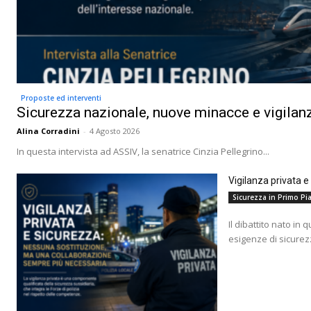
Proposte ed interventi
Sicurezza nazionale, nuove minacce e vigilanz
Alina Corradini
-
4 Agosto 2026
In questa intervista ad ASSIV, la senatrice Cinzia Pellegrino...
Vigilanza privata 
Sicurezza in Primo Pia
Il dibattito nato in 
esigenze di sicurez