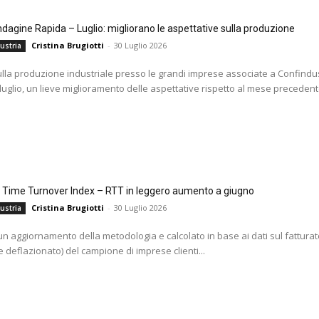
agine Rapida – Luglio: migliorano le aspettative sulla produzione
Cristina Brugiotti
-
30 Luglio 2026
ustria
ulla produzione industriale presso le grandi imprese associate a Confindus
 luglio, un lieve miglioramento delle aspettative rispetto al mese precedente
l Time Turnover Index – RTT in leggero aumento a giugno
Cristina Brugiotti
-
30 Luglio 2026
ustria
i un aggiornamento della metodologia e calcolato in base ai dati sul fatturat
 deflazionato) del campione di imprese clienti...