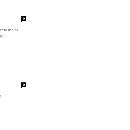
0
tria indica,
:...
0
o