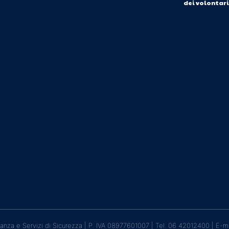
dei volontar
lanza e Servizi di Sicurezza | P. IVA 08977601007 | Tel. 06 42012400 | E-m