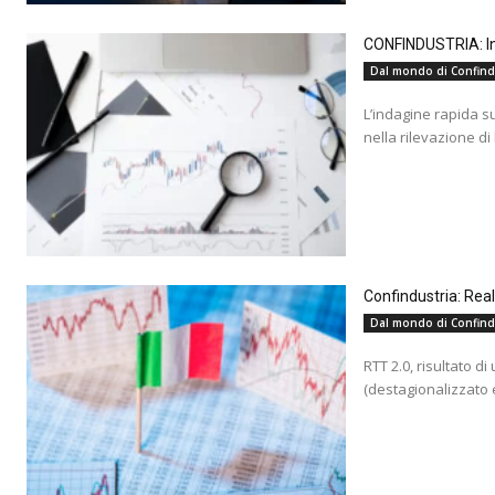
CONFINDUSTRIA: Ind
Dal mondo di Confind
L’indagine rapida s
nella rilevazione di
Confindustria: Rea
Dal mondo di Confind
RTT 2.0, risultato d
(destagionalizzato e