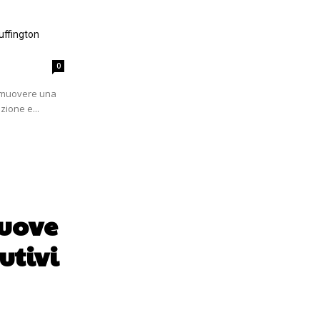
uffington
0
romuovere una
zione e...
nuove
utivi