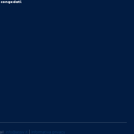
i congedati
ail:
info@assiv.it
|
Informativa privacy