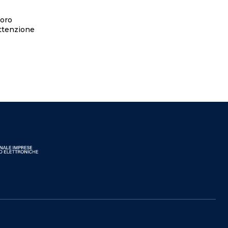
voro
attenzione