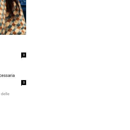
0
cessaria
0
 delle