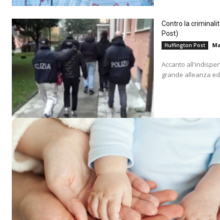
Contro la criminali
Post)
Ma
Huffington Post
Accanto all'indispe
grande alleanza educ