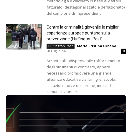
metodologia e calcolato in base ai dati sul
fatturato (destagionalizzato e deflazionato)
del campione di imprese clienti...
Contro la criminalità giovanile le migliori
esperienze europee puntano sulla
prevenzione (Huffington Post)
Maria Cristina Urbano
-
Huffington Post
28 Luglio 2026
0
Accanto all'indispensabile rafforzamento
degli strumenti di contrasto, appare
necessario promuovere una grande
alleanza educativa tra famiglie, scuola,
istituzioni, forze dell'ordine, mezzi di
comunicazione e...