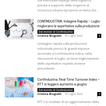
sull'eventuale impiego della vigilanza
privata a supporto delle esigenze di
sicurezza urbana ripropone un tema che...
CONFINDUSTRIA: Indagine Rapida – Luglio:
migliorano le aspettative sulla produzione
Dal mondo di Confindustria
Cristina Brugiotti
-
30 Luglio 2026
0
L’indagine rapida sulla produzione
industriale presso le grandi imprese
associate a Confindustria indica, nella
rilevazione di luglio, un lieve miglioramento
delle aspettative rispetto al mese
precedente:...
Confindustria: Real Time Turnover Index –
RTT in leggero aumento a giugno
Dal mondo di Confindustria
Cristina Brugiotti
-
30 Luglio 2026
0
RTT 2.0, risultato di un aggiornamento della