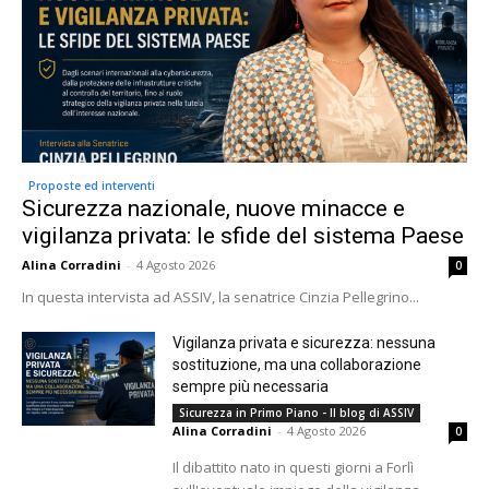
Proposte ed interventi
Sicurezza nazionale, nuove minacce e
vigilanza privata: le sfide del sistema Paese
Alina Corradini
-
4 Agosto 2026
0
In questa intervista ad ASSIV, la senatrice Cinzia Pellegrino...
Vigilanza privata e sicurezza: nessuna
sostituzione, ma una collaborazione
sempre più necessaria
Sicurezza in Primo Piano - Il blog di ASSIV
Alina Corradini
-
4 Agosto 2026
0
Il dibattito nato in questi giorni a Forlì