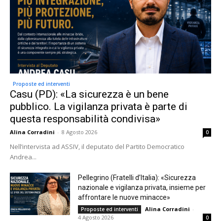
Proposte ed interventi
Casu (PD): «La sicurezza è un bene
pubblico. La vigilanza privata è parte di
questa responsabilità condivisa»
Alina Corradini
-
8 Agosto 2026
0
Nell’intervista ad ASSIV, il deputato del Partito Democratico
Andrea...
Pellegrino (Fratelli d’Italia): «Sicurezza
nazionale e vigilanza privata, insieme per
affrontare le nuove minacce»
Alina Corradini
-
Proposte ed interventi
4 Agosto 2026
0