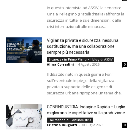
In questa intervista ad ASSIV, la senatrice
Cinzia Pellegrino (Fratelli d'Italia) affronta la
sicurezza in tutte le sue dimensioni: dalle
crisi internazionali alle minacce...
Vigilanza privata e sicurezza: nessuna
sostituzione, ma una collaborazione
sempre più necessaria
Sicurezza in Primo Piano - Il blog di ASSIV
Alina Corradini
-
4 Agosto 2026
0
Il dibattito nato in questi giorni a Forlì
sull'eventuale impiego della vigilanza
privata a supporto delle esigenze di
sicurezza urbana ripropone un tema che...
CONFINDUSTRIA: Indagine Rapida – Luglio:
migliorano le aspettative sulla produzione
Dal mondo di Confindustria
Cristina Brugiotti
-
30 Luglio 2026
0