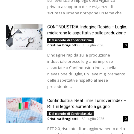
sull'eventuale impiego della vigilanza
privata a supporto delle esigenze di
sicurezza urbana ripropone un tema che...
CONFINDUSTRIA: Indagine Rapida – Luglio:
migliorano le aspettative sulla produzione
Dal mondo di Confindustria
Cristina Brugiotti
-
30 Luglio 2026
0
L’indagine rapida sulla produzione
industriale presso le grandi imprese
associate a Confindustria indica, nella
rilevazione di luglio, un lieve miglioramento
delle aspettative rispetto al mese
precedente:...
Confindustria: Real Time Turnover Index –
RTT in leggero aumento a giugno
Dal mondo di Confindustria
Cristina Brugiotti
-
30 Luglio 2026
0
RTT 2.0, risultato di un aggiornamento della