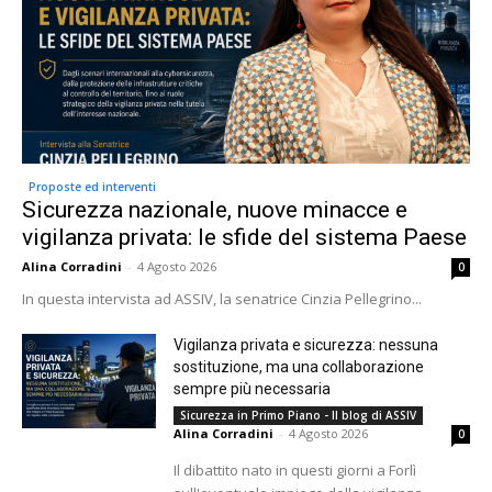
Proposte ed interventi
Sicurezza nazionale, nuove minacce e
vigilanza privata: le sfide del sistema Paese
Alina Corradini
-
4 Agosto 2026
0
In questa intervista ad ASSIV, la senatrice Cinzia Pellegrino...
Vigilanza privata e sicurezza: nessuna
sostituzione, ma una collaborazione
sempre più necessaria
Sicurezza in Primo Piano - Il blog di ASSIV
Alina Corradini
-
4 Agosto 2026
0
Il dibattito nato in questi giorni a Forlì