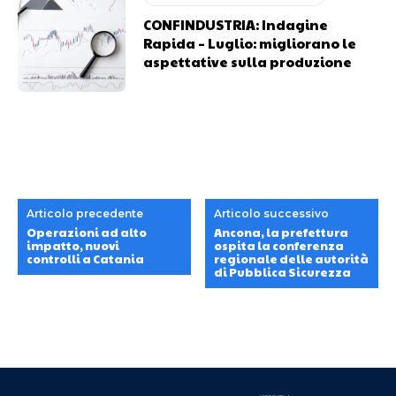
CONFINDUSTRIA: Indagine
Rapida – Luglio: migliorano le
aspettative sulla produzione
Articolo precedente
Articolo successivo
Operazioni ad alto
Ancona, la prefettura
impatto, nuovi
ospita la conferenza
controlli a Catania
regionale delle autorità
di Pubblica Sicurezza