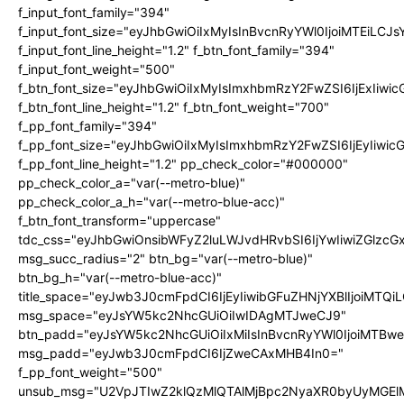
f_input_font_family="394"
f_input_font_size="eyJhbGwiOiIxMyIsInBvcnRyYWl0IjoiMTEiLC
f_input_font_line_height="1.2" f_btn_font_family="394"
f_input_font_weight="500"
f_btn_font_size="eyJhbGwiOiIxMyIsImxhbmRzY2FwZSI6IjExIiw
f_btn_font_line_height="1.2" f_btn_font_weight="700"
f_pp_font_family="394"
f_pp_font_size="eyJhbGwiOiIxMyIsImxhbmRzY2FwZSI6IjEyIiwi
f_pp_font_line_height="1.2" pp_check_color="#000000"
pp_check_color_a="var(--metro-blue)"
pp_check_color_a_h="var(--metro-blue-acc)"
f_btn_font_transform="uppercase"
tdc_css="eyJhbGwiOnsibWFyZ2luLWJvdHRvbSI6IjYwIiwiZGlz
msg_succ_radius="2" btn_bg="var(--metro-blue)"
btn_bg_h="var(--metro-blue-acc)"
title_space="eyJwb3J0cmFpdCI6IjEyIiwibGFuZHNjYXBlIjoiMTQi
msg_space="eyJsYW5kc2NhcGUiOiIwIDAgMTJweCJ9"
btn_padd="eyJsYW5kc2NhcGUiOiIxMiIsInBvcnRyYWl0IjoiMTBw
msg_padd="eyJwb3J0cmFpdCI6IjZweCAxMHB4In0="
f_pp_font_weight="500"
unsub_msg="U2VpJTIwZ2klQzMlQTAlMjBpc2NyaXR0byUyMGEl