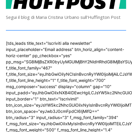
Segui il blog di Maria Cristina Urbano sull'Huffington Post
[tds_leads title_text="Iscriviti alla newsletter"
input_placeholder="Email address" btn_horiz_align="content-
horiz-center" pp_checkbox="yes"
pp_msg="SG8lMjBsZXR0byUyMGUlMjBhY2NldHRhdG8lMjBsYS
f_title_font_family="467"
f_title_font_size="eyJhbGwiOiIyNCIsInBvcnRyYWl0IjoiMjAiLCJs
f_title_font_line_height="1" f_title_font_weight="700"
msg_composer="success" display="column" gap="10"
input_padd="eyJhbGwiOiIxNXB4IDEwcHgiLCJsYW5kc2NhcGUiO
input_border="1" btn_text="Iscrivimi!"
btn_icon_size="eyJsYW5kc2NhcGUiOiIxNyIsInBvcnRyYWl0IjoiMT
btn_icon_space="eyJwb3J0cmFpdCI6IjMifQ=="
btn_radius="3" input_radius="3" f_msg_font_family="394"
f_msg_font_size="eyJhbGwiOiIxMyIsInBvcnRyYWl0IjoiMTEiLCJ
f_msg_font_weight="500" f_msg_font_line_height="1.4"