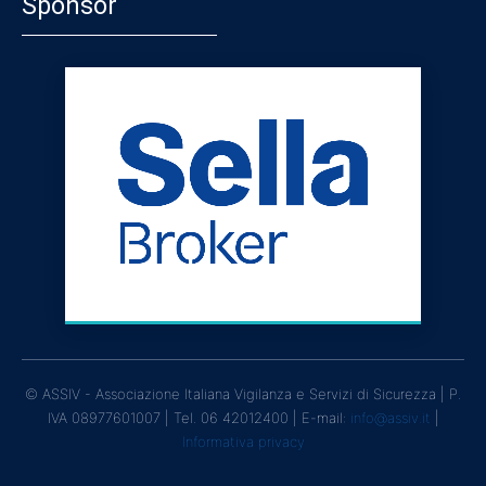
Sponsor
© ASSIV - Associazione Italiana Vigilanza e Servizi di Sicurezza | P.
IVA 08977601007 | Tel. 06 42012400 | E-mail:
info@assiv.it
|
Informativa privacy