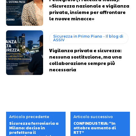
«Sicurezza nazionale e vigilanza
privata, insieme per affrontare
le nuove minacce»
Sicurezza in Primo Piano - Il blog di
ASSIV
Vigilanza privata e sicurezza:
nessuna sostituzione, ma una
collaborazione sempre più
necessaria
Articolo precedente
Articolo successivo
Sicurezza ferroviaria a
CONFINDUSTRIA: “In
Milano: deciso in
ottobre aumento di
prefettura il
RTT”