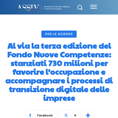
PER LE AZIENDE
Al via la terza edizione del
Fondo Nuove Competenze:
stanziati 730 milioni per
favorire l’occupazione e
accompagnare i processi di
transizione digitale delle
imprese
Facebook
X