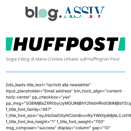
Segui il blog di Maria Cristina Urbano sull'Huffington Post
[tds_leads title_text="Iscriviti alla newsletter"
input_placeholder="Email address" btn_horiz_align="content-
horiz-center" pp_checkbox="yes"
pp_msg="SG8lMjBsZXR0byUyMGUlMjBhY2NldHRhdG8lMjBsYS
f_title_font_family="467"
f_title_font_size="eyJhbGwiOiIyNCIsInBvcnRyYWl0IjoiMjAiLCJs
f_title_font_line_height="1" f_title_font_weight="700"
msg_composer="success" display="column" gap="10"