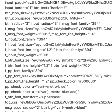
input_padd="eyJhbGwiOiIxNXB4IDEwcHgiLCJsYW5kc2NhcGUiO
input_border="1" btn_text="Iscrivimi!"
btn_icon_size="eyJsYW5kc2NhcGUiOiIxNyIsInBvcnRyYWl0IjoiMT
btn_icon_space="eyJwb3J0cmFpdCI6IjMifQ=="
btn_radius="3" input_radius="3" f_msg_font_family="394"
f_msg_font_size="eyJhbGwiOiIxMyIsInBvcnRyYWl0IjoiMTEiLCJ
f_msg_font_weight="500" f_msg_font_line_height="1.4"
f_input_font_family="394"
f_input_font_size="eyJhbGwiOiIxMyIsInBvcnRyYWl0IjoiMTEiLC
f_input_font_line_height="1.2" f_btn_font_family="394"
f_input_font_weight="500"
f_btn_font_size="eyJhbGwiOiIxMyIsImxhbmRzY2FwZSI6IjExIiw
f_btn_font_line_height="1.2" f_btn_font_weight="700"
f_pp_font_family="394"
f_pp_font_size="eyJhbGwiOiIxMyIsImxhbmRzY2FwZSI6IjEyIiwi
f_pp_font_line_height="1.2" pp_check_color="#000000"
pp_check_color_a="var(--metro-blue)"
pp_check_color_a_h="var(--metro-blue-acc)"
f_btn_font_transform="uppercase"
tdc_css="eyJhbGwiOnsibWFyZ2luLWJvdHRvbSI6IjYwIiwiZGlz
msg_succ_radius="2" btn_bg="var(--metro-blue)"