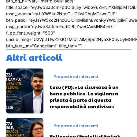
btn_bg_h="var(--metro-blue-acc)"
title_space="eyJwb3J0cmFpdCI6IjEyIiwibGFuZHNjYXBlIjoiMTQi
msg_space="eyJsYW5kc2NhcGUiOiIwIDAgMTJweCJ9"
btn_padd="eyJsYW5kc2NhcGUiOiIxMiIsInBvcnRyYWl0IjoiMTBw
msg_padd="eyJwb3J0cmFpdCI6IjZweCAxMHB4In0="
f_pp_font_weight="500"
unsub_msg="U2VpJTIwZ2klQzMlQTAlMjBpc2NyaXR0byUyMGEl
btn_text_un="Cancellami" title_tag=""]
Altri articoli
Proposte ed interventi
Casu (PD): «La sicurezza è un
bene pubblico. La vigilanza
privata è parte di questa
responsabilità condivisa»
Proposte ed interventi
Pellegrino (Fratelli d’Italia):