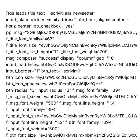
[tds_leads title_text="Iscriviti alla newsletter"
input_placeholder="Email address" btn_horiz_align="content-
horiz-center" pp_checkbox="yes"
pp_msg="SG8lMjBsZXR0byUyMGUlMjBhY2NldHRhdG8lMjBsYS
f_title_font_family="467"
f_title_font_size="eyJhbGwiOiIyNCIsInBvcnRyYWl0IjoiMjAiLCJs
f_title_font_line_height="1" f_title_font_weight="700"
msg_composer="success" display="column" gap="10"
input_padd="eyJhbGwiOiIxNXB4IDEwcHgiLCJsYW5kc2NhcGUiO
input_border="1" btn_text="Iscrivimi!"
btn_icon_size="eyJsYW5kc2NhcGUiOiIxNyIsInBvcnRyYWl0IjoiMT
btn_icon_space="eyJwb3J0cmFpdCI6IjMifQ=="
btn_radius="3" input_radius="3" f_msg_font_family="394"
f_msg_font_size="eyJhbGwiOiIxMyIsInBvcnRyYWl0IjoiMTEiLCJ
f_msg_font_weight="500" f_msg_font_line_height="1.4"
f_input_font_family="394"
f_input_font_size="eyJhbGwiOiIxMyIsInBvcnRyYWl0IjoiMTEiLC
f_input_font_line_height="1.2" f_btn_font_family="394"
f_input_font_weight="500"
f_btn_font_size="eyJhbGwiOiIxMyIsImxhbmRzY2FwZSI6IjExIiw