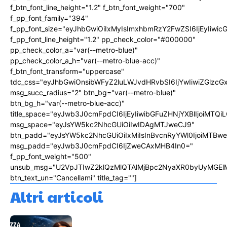
f_btn_font_line_height="1.2" f_btn_font_weight="700"
f_pp_font_family="394"
f_pp_font_size="eyJhbGwiOiIxMyIsImxhbmRzY2FwZSI6IjEyIiwi
f_pp_font_line_height="1.2" pp_check_color="#000000"
pp_check_color_a="var(--metro-blue)"
pp_check_color_a_h="var(--metro-blue-acc)"
f_btn_font_transform="uppercase"
tdc_css="eyJhbGwiOnsibWFyZ2luLWJvdHRvbSI6IjYwIiwiZGlz
msg_succ_radius="2" btn_bg="var(--metro-blue)"
btn_bg_h="var(--metro-blue-acc)"
title_space="eyJwb3J0cmFpdCI6IjEyIiwibGFuZHNjYXBlIjoiMTQi
msg_space="eyJsYW5kc2NhcGUiOiIwIDAgMTJweCJ9"
btn_padd="eyJsYW5kc2NhcGUiOiIxMiIsInBvcnRyYWl0IjoiMTBw
msg_padd="eyJwb3J0cmFpdCI6IjZweCAxMHB4In0="
f_pp_font_weight="500"
unsub_msg="U2VpJTIwZ2klQzMlQTAlMjBpc2NyaXR0byUyMGEl
btn_text_un="Cancellami" title_tag=""]
Altri articoli