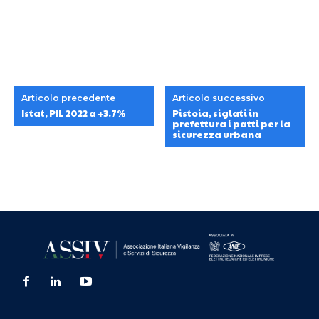
Articolo precedente
Articolo successivo
Istat, PIL 2022 a +3.7%
Pistoia, siglati in
prefettura i patti per la
sicurezza urbana