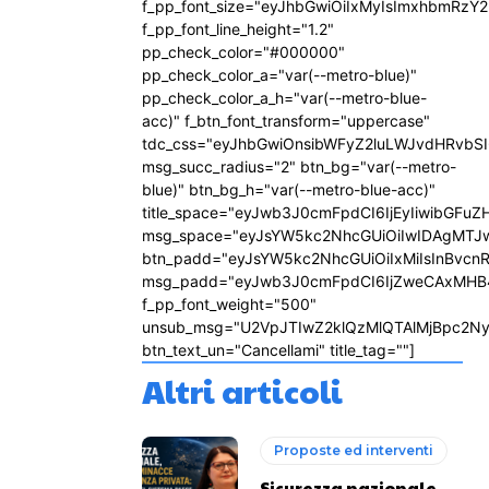
f_pp_font_size="eyJhbGwiOiIxMyIsImxhbmRzY2
f_pp_font_line_height="1.2"
pp_check_color="#000000"
pp_check_color_a="var(--metro-blue)"
pp_check_color_a_h="var(--metro-blue-
acc)" f_btn_font_transform="uppercase"
tdc_css="eyJhbGwiOnsibWFyZ2luLWJvdHRvbS
msg_succ_radius="2" btn_bg="var(--metro-
blue)" btn_bg_h="var(--metro-blue-acc)"
title_space="eyJwb3J0cmFpdCI6IjEyIiwibGFuZ
msg_space="eyJsYW5kc2NhcGUiOiIwIDAgMTJ
btn_padd="eyJsYW5kc2NhcGUiOiIxMiIsInBvcn
msg_padd="eyJwb3J0cmFpdCI6IjZweCAxMHB
f_pp_font_weight="500"
unsub_msg="U2VpJTIwZ2klQzMlQTAlMjBpc2N
btn_text_un="Cancellami" title_tag=""]
Altri articoli
Proposte ed interventi
Sicurezza nazionale,