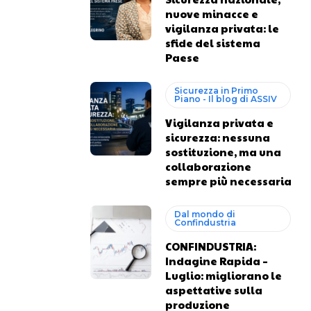
nuove minacce e
vigilanza privata: le
sfide del sistema
Paese
Sicurezza in Primo
Piano - Il blog di ASSIV
Vigilanza privata e
sicurezza: nessuna
sostituzione, ma una
collaborazione
sempre più necessaria
Dal mondo di
Confindustria
CONFINDUSTRIA:
Indagine Rapida –
Luglio: migliorano le
aspettative sulla
produzione