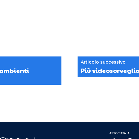
Articolo successivo
i ambienti
Più videosorvegli