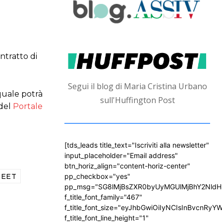
ntratto di
Segui il blog di Maria Cristina Urbano
 quale potrà
sull'Huffington Post
 del
Portale
[tds_leads title_text="Iscriviti alla newsletter"
input_placeholder="Email address"
btn_horiz_align="content-horiz-center"
EET
pp_checkbox="yes"
pp_msg="SG8lMjBsZXR0byUyMGUlMjBhY2Nld
f_title_font_family="467"
f_title_font_size="eyJhbGwiOiIyNCIsInBvcnRyY
f_title_font_line_height="1"