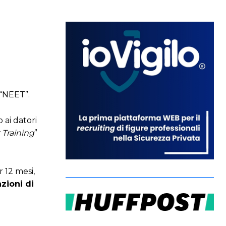
 “NEET”.
 ai datori
 Training
”
 12 mesi,
zioni di