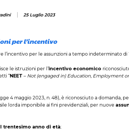
adini
25 Luglio 2023
oni per l’incentivo
ere l’incentivo per le assunzioni a tempo indeterminato di
isce le istruzioni per l’
incentivo economico
riconosciuto
tti “
NEET
–
Not (engaged in) Education, Employment or
egge 4 maggio 2023, n. 48), è riconosciuto a domanda, per
le lorda imponibile ai fini previdenziali, per nuove
assun
l trentesimo anno di età
;