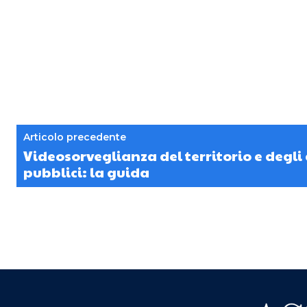
Articolo precedente
Videosorveglianza del territorio e degl
pubblici: la guida