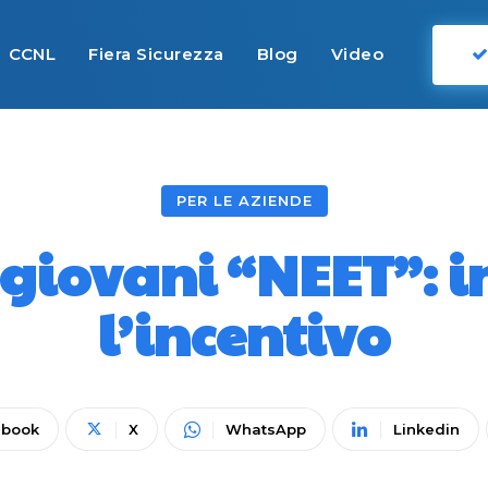
CCNL
Fiera Sicurezza
Blog
Video
PER LE AZIENDE
 giovani “NEET”: i
l’incentivo
ebook
X
WhatsApp
Linkedin