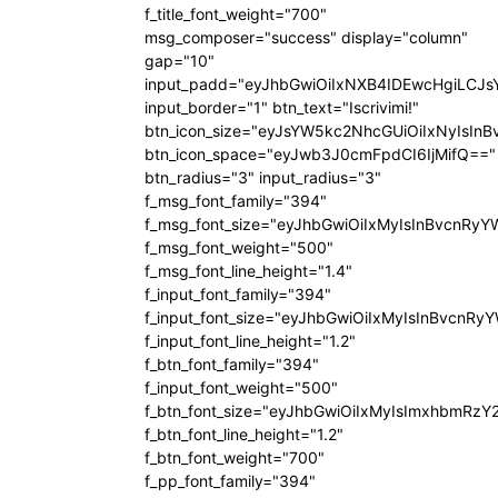
f_title_font_weight="700"
msg_composer="success" display="column"
gap="10"
input_padd="eyJhbGwiOiIxNXB4IDEwcHgiLCJ
input_border="1" btn_text="Iscrivimi!"
btn_icon_size="eyJsYW5kc2NhcGUiOiIxNyIsInB
btn_icon_space="eyJwb3J0cmFpdCI6IjMifQ=="
btn_radius="3" input_radius="3"
f_msg_font_family="394"
f_msg_font_size="eyJhbGwiOiIxMyIsInBvcnRyY
f_msg_font_weight="500"
f_msg_font_line_height="1.4"
f_input_font_family="394"
f_input_font_size="eyJhbGwiOiIxMyIsInBvcnRy
f_input_font_line_height="1.2"
f_btn_font_family="394"
f_input_font_weight="500"
f_btn_font_size="eyJhbGwiOiIxMyIsImxhbmRzY
f_btn_font_line_height="1.2"
f_btn_font_weight="700"
f_pp_font_family="394"