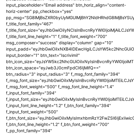
input_placeholder="Email address" btn_horiz_align="content-
horiz-center" pp_checkbox="yes"
pp_msg="SG8lMjBsZXR0byUyMGUlMjBhY2NldHRhdG8lMjBsYS
f_title_font_family="467"
f_title_font_size="eyJhbGwiOiIyNCIsInBvcnRyYWl0IjoiMjAiLCJs
f_title_font_line_height="1" f_title_font_weight="700"
msg_composer="success" display="column" gap="10"
input_padd="eyJhbGwiOiIxNXB4IDEwcHgiLCJsYW5kc2NhcGUiO
input_border="1" btn_text="Iscrivimi!"
btn_icon_size="eyJsYW5kc2NhcGUiOiIxNyIsInBvcnRyYWl0IjoiMT
btn_icon_space="eyJwb3J0cmFpdCI6IjMifQ=="
btn_radius="3" input_radius="3" f_msg_font_family="394"
f_msg_font_size="eyJhbGwiOiIxMyIsInBvcnRyYWl0IjoiMTEiLCJ
f_msg_font_weight="500" f_msg_font_line_height="1.4"
f_input_font_family="394"
f_input_font_size="eyJhbGwiOiIxMyIsInBvcnRyYWl0IjoiMTEiLC
f_input_font_line_height="1.2" f_btn_font_family="394"
f_input_font_weight="500"
f_btn_font_size="eyJhbGwiOiIxMyIsImxhbmRzY2FwZSI6IjExIiw
f_btn_font_line_height="1.2" f_btn_font_weight="700"
f_pp_font_family="394"