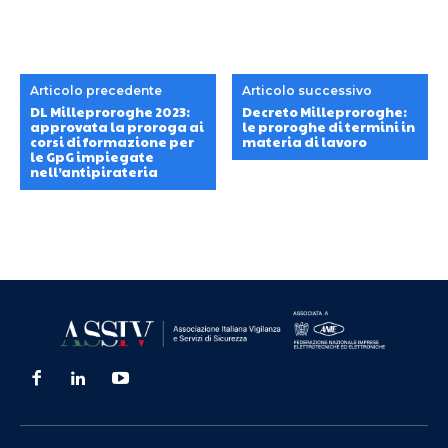
Articolo precedente
Articolo successivo
DL Milleproroghe 2023:
Decreto Milleproroghe:
approvata la proroga ai
le proroghe di termini in
corsi di formazione per
materia di lavoro
le GpG impiegate
nell’antipirateria