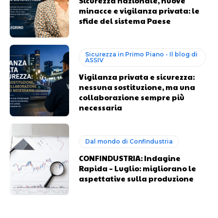
Sicurezza nazionale, nuove
minacce e vigilanza privata: le
sfide del sistema Paese
Sicurezza in Primo Piano - Il blog di
ASSIV
Vigilanza privata e sicurezza:
nessuna sostituzione, ma una
collaborazione sempre più
necessaria
Dal mondo di Confindustria
CONFINDUSTRIA: Indagine
Rapida – Luglio: migliorano le
aspettative sulla produzione