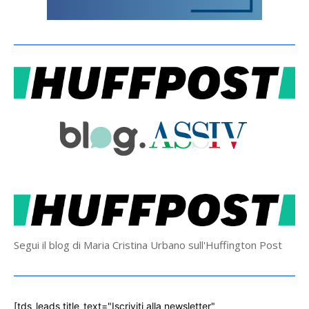
Segui il blog di Maria Cristina Urbano sull'Huffington Post
[tds_leads title_text="Iscriviti alla newsletter"