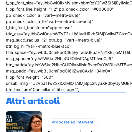
f_pp_font_size="eyJhbGwiOiIxMyIsImxhbmRzY2FwZSI6IjEyIiwi
f_pp_font_line_height="1.2" pp_check_color="#000000"
pp_check_color_a="var(--metro-blue)"
pp_check_color_a_h="var(--metro-blue-acc)"
f_btn_font_transform="uppercase"
tdc_css="eyJhbGwiOnsibWFyZ2luLWJvdHRvbSI6IjYwIiwiZGlz
msg_succ_radius="2" btn_bg="var(--metro-blue)"
btn_bg_h="var(--metro-blue-acc)"
title_space="eyJwb3J0cmFpdCI6IjEyIiwibGFuZHNjYXBlIjoiMTQi
msg_space="eyJsYW5kc2NhcGUiOiIwIDAgMTJweCJ9"
btn_padd="eyJsYW5kc2NhcGUiOiIxMiIsInBvcnRyYWl0IjoiMTBw
msg_padd="eyJwb3J0cmFpdCI6IjZweCAxMHB4In0="
f_pp_font_weight="500"
unsub_msg="U2VpJTIwZ2klQzMlQTAlMjBpc2NyaXR0byUyMGEl
btn_text_un="Cancellami" title_tag=""]
Altri articoli
Proposte ed interventi