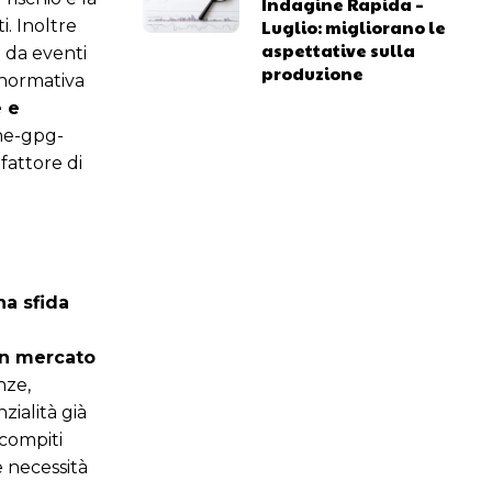
Indagine Rapida –
i. Inoltre
Luglio: migliorano le
aspettative sulla
a da eventi
produzione
 normativa
e e
one-gpg-
fattore di
na sfida
un mercato
nze,
zialità già
 compiti
e necessità