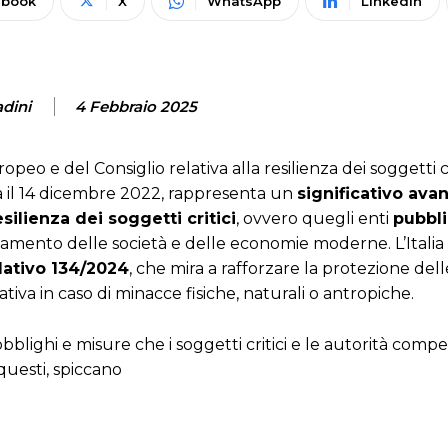
ebook
X
WhatsApp
Linkedin
adini
4 Febbraio 2025
eo e del Consiglio relativa alla resilienza dei soggetti cr
ta il 14 dicembre 2022, rappresenta un
significativo av
ilienza dei soggetti critici
, ovvero quegli enti
pubbli
namento delle società e delle economie moderne. L’Italia
lativo 134/2024
, che mira a rafforzare la protezione dell
ativa in caso di minacce fisiche, naturali o antropiche.
obblighi e misure che i soggetti critici e le autorità comp
questi, spiccano