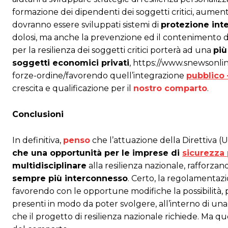
formazione dei dipendenti dei soggetti critici, aumentan
dovranno essere sviluppati sistemi di
protezione int
dolosi, ma anche la prevenzione ed il contenimento dei
per la resilienza dei soggetti critici porterà ad una
più
soggetti economici privati
, https://www.snewsonli
forze-ordine/favorendo quell’integrazione
pubblico 
crescita e qualificazione per il
nostro comparto
.
Conclusioni
In definitiva,
penso
che l’attuazione della Direttiva 
che una opportunità per le imprese di
sicurezza 
multidisciplinare
alla resilienza nazionale, rafforz
sempre più interconnesso
. Certo, la regolamentazi
favorendo con le opportune modifiche la possibilità, p
presenti in modo da poter svolgere, all’interno di un
che il progetto di resilienza nazionale richiede. Ma 