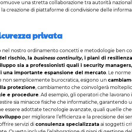
romuove una stretta collaborazione tra autorità nazionali
de la creazione di piattaforme di condivisione delle informa
icurezza privata
no nel nostro ordinamento concetti e metodologie ben co
 del rischio, la
business continuity
, i piani di resilienz
iluppo sia a professionisti quali i security managers, 
di una importante espansione del mercato
. Le norme 
a e non semplicemente burocratica, esigono un
cambiame
ella protezione
, cambiamento che coinvolgerà molteplici
ie e procedure
. Ad esempio, gli operatori che lavorano 
estire sia minacce fisiche che informatiche, garantendo u
e essere adottate tecnologie avanzate, quali quelle che 
sviluppo
per migliorare l’efficienza e la precisione dei serv
frire servizi di
consulenza specializzata
ai soggetti crit
zate. Questo include l’elaborazione di piani di gestione del 