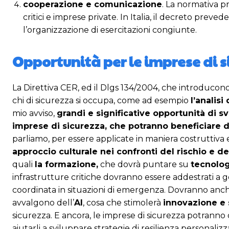
cooperazione e comunicazione
. La normativa p
critici e imprese private. In Italia, il decreto preve
l’organizzazione di esercitazioni congiunte.
Opportunità per le imprese di s
La Direttiva CER, ed il Dlgs 134/2004, che introduco
chi di sicurezza si occupa, come ad esempio
l’analisi
mio avviso,
grandi e significative opportunità di sv
imprese di sicurezza, che potranno beneficiare 
parliamo, per essere applicate in maniera costruttiv
approccio culturale nei confronti del rischio e d
quali
la formazione,
che dovrà puntare su
tecnolog
infrastrutture critiche dovranno essere addestrati a g
coordinata in situazioni di emergenza. Dovranno anch
avvalgono dell’
AI
, cosa che stimolerà
innovazione e 
sicurezza. E ancora, le imprese di sicurezza potranno of
aiutarli a sviluppare strategie di resilienza personaliz