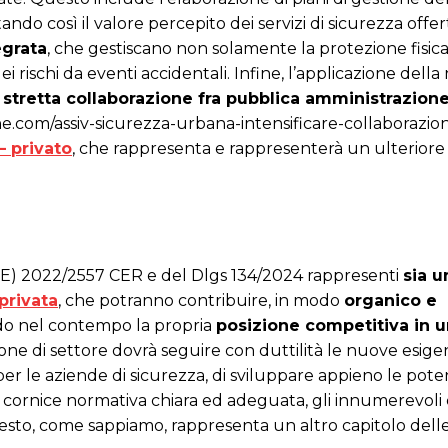
do così il valore percepito dei servizi di sicurezza offert
egrata
, che gestiscano non solamente la protezione fisic
 rischi da eventi accidentali. Infine, l’applicazione della
 stretta collaborazione fra pubblica amministrazion
ne.com/assiv-sicurezza-urbana-intensificare-collaborazi
– privato
, che rappresenta e rappresenterà un ulteriore 
(UE) 2022/2557 CER e del Dlgs 134/2024 rappresenti
sia u
privata
, che potranno contribuire, in modo
organico e
ando nel contempo la propria
posizione competitiva in 
one di settore dovrà seguire con duttilità le nuove esige
er le aziende di sicurezza, di sviluppare appieno le poten
a cornice normativa chiara ed adeguata, gli innumerevoli
questo, come sappiamo, rappresenta un altro capitolo dell