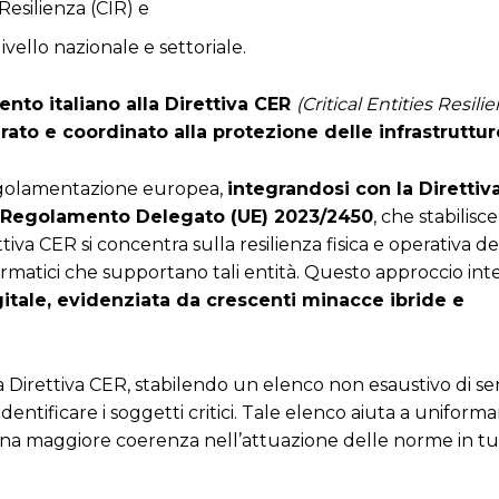
Resilienza (CIR) e
ivello nazionale e settoriale.
mento italiano alla Direttiva CER
(Critical Entities Resili
ato e coordinato alla protezione delle infrastrutture
 regolamentazione europea,
integrandosi con la Direttiv
Regolamento Delegato (UE) 2023/2450
, che stabilis
rettiva CER si concentra sulla resilienza fisica e operativa d
informatici che supportano tali entità. Questo approccio in
gitale, evidenziata da crescenti minacce ibride e
a Direttiva CER, stabilendo un elenco non esaustivo di ser
dentificare i soggetti critici. Tale elenco aiuta a uniforma
 una maggiore coerenza nell’attuazione delle norme in tu