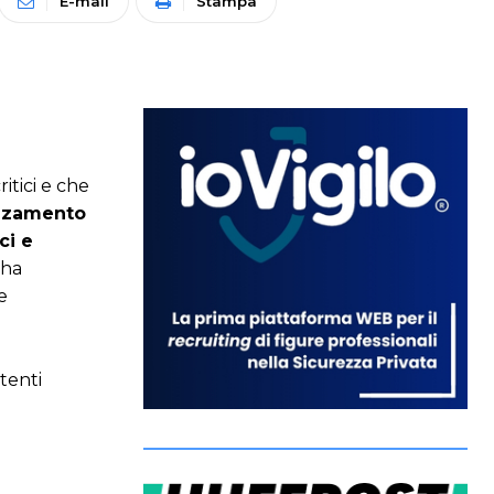
E-mail
Stampa
itici e che
anzamento
ci e
 ha
e
etenti