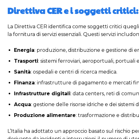
Direttiva CER e i soggetti critici
La Direttiva CER identifica come soggetti critici quegli
la fornitura di servizi essenziali. Questi servizi includon
Energia
: produzione, distribuzione e gestione di en
Trasporti
: sistemi ferroviari, aeroportuali, portuali e
Sanità
: ospedali e centri di ricerca medica.
Finanza
: infrastrutture di pagamento e mercati fin
Infrastrutture digitali
: data centers, reti di comuni
Acqua
: gestione delle risorse idriche e dei sistemi
Produzione alimentare
: trasformazione e distribu
L’Italia ha adottato un approccio basato sul rischio per
derivante da incidenti o interruzioni, il numero di ut