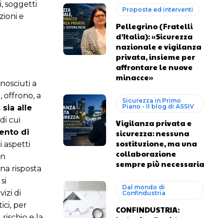
, soggetti
Proposte ed interventi
zioni e
Pellegrino (Fratelli
d’Italia): «Sicurezza
nazionale e vigilanza
privata, insieme per
affrontare le nuove
minacce»
nosciuti a
a
, offrono, a
Sicurezza in Primo
Piano - Il blog di ASSIV
sia alle
di cui
Vigilanza privata e
nto di
sicurezza: nessuna
sostituzione, ma una
 aspetti
collaborazione
in
sempre più necessaria
na risposta
si
Dal mondo di
izi di
Confindustria
ici, per
CONFINDUSTRIA:
rischio e la