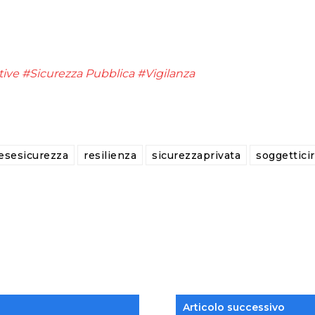
ive
#Sicurezza Pubblica
#Vigilanza
esesicurezza
resilienza
sicurezzaprivata
soggetticiri
Articolo successivo