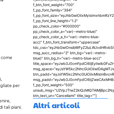
f_btn_font_weight="700"
f_pp_font_family="394"
f_pp_font_size="eyJhbGwiOiIxMyIsImxhbmRzY2
f_pp_font_line_height="1.2"
pp_check_color="#000000"
pp_check_color_a="var(--metro-blue)"
pp_check_color_a_h="var(--metro-blue-
acc)" f_btn_font_transform="uppercase"
tdc_css="eyJhbGwiOnsibWFyZ2luLWJvdHRvbS
msg_succ_radius="2" btn_bg="var(--metro-
ve come
blue)" btn_bg_h="var(--metro-blue-acc)"
title_space="eyJwb3J0cmFpdCI6IjEyIiwibGFuZ
r
msg_space="eyJsYW5kc2NhcGUiOiIwIDAgMTJ
btn_padd="eyJsYW5kc2NhcGUiOiIxMiIsInBvcn
,
msg_padd="eyJwb3J0cmFpdCI6IjZweCAxMHB
f_pp_font_weight="500"
agliate per
unsub_msg="U2VpJTIwZ2klQzMlQTAlMjBpc2N
btn_text_un="Cancellami" title_tag=""]
enire,
Altri articoli
 tali piani;