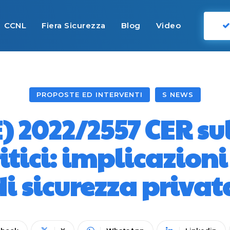
CCNL
Fiera Sicurezza
Blog
Video
PROPOSTE ED INTERVENTI
S NEWS
) 2022/2557 CER su
itici: implicazion
di sicurezza privat