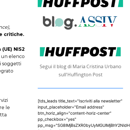
ence)
,
 critiche.
a (UE) NIS2
ce un elenco
ei soggetti
Segui il blog di Maria Cristina Urbano
tegrato
sull'Huffington Post
vizi
[tds_leads title_text="Iscriviti alla newsletter"
input_placeholder="Email address"
re le
btn_horiz_align="content-horiz-center"
tta
pp_checkbox="yes"
pp_msg="SG8lMjBsZXR0byUyMGUlMjBhY2Nld