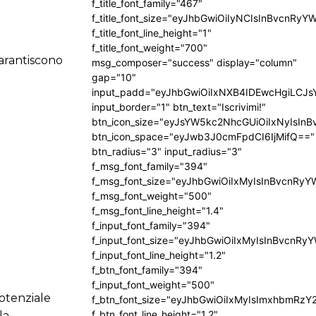
f_title_font_family="467"
f_title_font_size="eyJhbGwiOiIyNCIsInBvcnRyY
f_title_font_line_height="1"
f_title_font_weight="700"
garantiscono
msg_composer="success" display="column"
gap="10"
input_padd="eyJhbGwiOiIxNXB4IDEwcHgiLCJ
input_border="1" btn_text="Iscrivimi!"
btn_icon_size="eyJsYW5kc2NhcGUiOiIxNyIsInB
btn_icon_space="eyJwb3J0cmFpdCI6IjMifQ=="
btn_radius="3" input_radius="3"
f_msg_font_family="394"
f_msg_font_size="eyJhbGwiOiIxMyIsInBvcnRyY
f_msg_font_weight="500"
f_msg_font_line_height="1.4"
f_input_font_family="394"
f_input_font_size="eyJhbGwiOiIxMyIsInBvcnRy
f_input_font_line_height="1.2"
f_btn_font_family="394"
f_input_font_weight="500"
potenziale
f_btn_font_size="eyJhbGwiOiIxMyIsImxhbmRzY
f_btn_font_line_height="1.2"
la