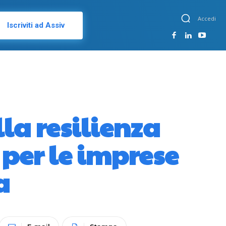
Accedi
Iscriviti ad Assiv
lla resilienza
i per le imprese
a