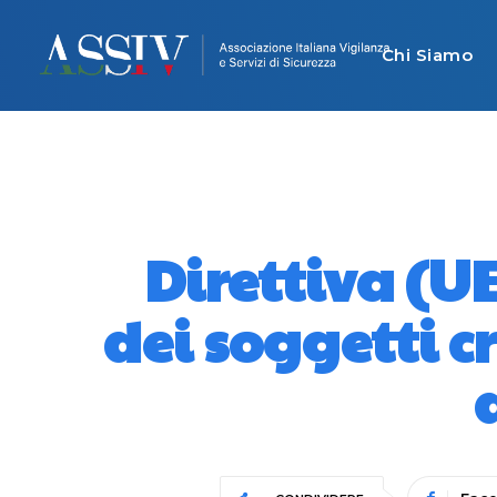
Chi Siamo
Direttiva (UE
dei soggetti cr