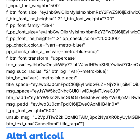
f_input_font_weight="500"
f_btn_font_size="eyJhbGwiOiIxMyIsImxhbmRzY2FwZSI6IjExIiw
f_btn_font_line_height="1.2" f_btn_font_weight="700"
f_pp_font_family="394"
f_pp_font_size="eyJhbGwiOiIxMyIsImxhbmRzY2FwZSI6IjEyIiwi
f_pp_font_line_height="1.2" pp_check_color="#000000"
pp_check_color_a="var(--metro-blue)"
pp_check_color_a_h="var(--metro-blue-acc)"
f_btn_font_transform="uppercase"
tdc_css="eyJhbGwiOnsibWFyZ2luLWJvdHRvbSI6IjYwIiwiZGlz
msg_succ_radius="2" btn_bg="var(--metro-blue)"
btn_bg_h="var(--metro-blue-acc)"
title_space="eyJwb3J0cmFpdCI6IjEyIiwibGFuZHNjYXBlIjoiMTQi
msg_space="eyJsYW5kc2NhcGUiOiIwIDAgMTJweCJ9"
btn_padd="eyJsYW5kc2NhcGUiOiIxMiIsInBvcnRyYWl0IjoiMTBw
msg_padd="eyJwb3J0cmFpdCI6IjZweCAxMHB4In0="
f_pp_font_weight="500"
unsub_msg="U2VpJTIwZ2klQzMlQTAlMjBpc2NyaXR0byUyMGEl
btn_text_un="Cancellami" title_tag=""]
Altri articoli