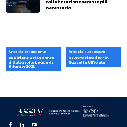
collaborazione sempre più
necessaria
Articolo precedente
Articolo successivo
Audizione della Banca
Decreto ristori ter in
d’Italia sulla Legge di
Gazzetta Ufficiale
Bilancio 2021