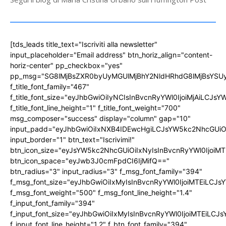
[tds_leads title_text="Iscriviti alla newsletter"
input_placeholder="Email address" btn_horiz_align="content-
horiz-center" pp_checkbox="yes"
pp_msg="SG8lMjBsZXR0byUyMGUlMjBhY2NldHRhdG8lMjBsYS
f_title_font_family="467"
f_title_font_size="eyJhbGwiOiIyNCIsInBvcnRyYWl0IjoiMjAiLCJs
f_title_font_line_height="1" f_title_font_weight="700"
msg_composer="success" display="column" gap="10"
input_padd="eyJhbGwiOiIxNXB4IDEwcHgiLCJsYW5kc2NhcGUiO
input_border="1" btn_text="Iscrivimi!"
btn_icon_size="eyJsYW5kc2NhcGUiOiIxNyIsInBvcnRyYWl0IjoiMT
btn_icon_space="eyJwb3J0cmFpdCI6IjMifQ=="
btn_radius="3" input_radius="3" f_msg_font_family="394"
f_msg_font_size="eyJhbGwiOiIxMyIsInBvcnRyYWl0IjoiMTEiLCJ
f_msg_font_weight="500" f_msg_font_line_height="1.4"
f_input_font_family="394"
f_input_font_size="eyJhbGwiOiIxMyIsInBvcnRyYWl0IjoiMTEiLC
f_input_font_line_height="1.2" f_btn_font_family="394"