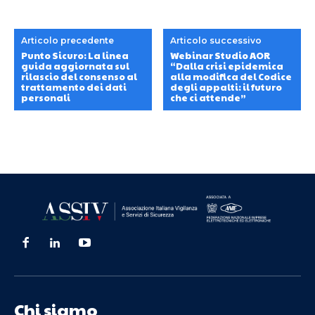
Articolo precedente
Articolo successivo
Punto Sicuro: La linea
Webinar Studio AOR
guida aggiornata sul
“Dalla crisi epidemica
rilascio del consenso al
alla modifica del Codice
trattamento dei dati
degli appalti: il futuro
personali
che ci attende”
Chi siamo