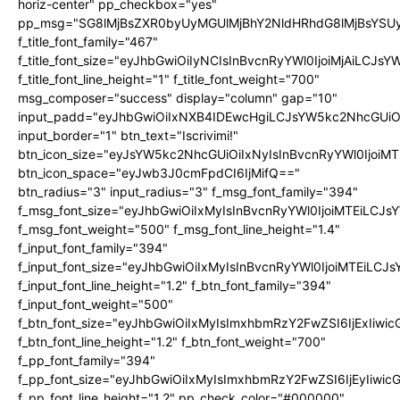
horiz-center" pp_checkbox="yes"
pp_msg="SG8lMjBsZXR0byUyMGUlMjBhY2NldHRhdG8lMjBsYS
f_title_font_family="467"
f_title_font_size="eyJhbGwiOiIyNCIsInBvcnRyYWl0IjoiMjAiLCJs
f_title_font_line_height="1" f_title_font_weight="700"
msg_composer="success" display="column" gap="10"
input_padd="eyJhbGwiOiIxNXB4IDEwcHgiLCJsYW5kc2NhcGUiO
input_border="1" btn_text="Iscrivimi!"
btn_icon_size="eyJsYW5kc2NhcGUiOiIxNyIsInBvcnRyYWl0IjoiMT
btn_icon_space="eyJwb3J0cmFpdCI6IjMifQ=="
btn_radius="3" input_radius="3" f_msg_font_family="394"
f_msg_font_size="eyJhbGwiOiIxMyIsInBvcnRyYWl0IjoiMTEiLCJ
f_msg_font_weight="500" f_msg_font_line_height="1.4"
f_input_font_family="394"
f_input_font_size="eyJhbGwiOiIxMyIsInBvcnRyYWl0IjoiMTEiLC
f_input_font_line_height="1.2" f_btn_font_family="394"
f_input_font_weight="500"
f_btn_font_size="eyJhbGwiOiIxMyIsImxhbmRzY2FwZSI6IjExIiw
f_btn_font_line_height="1.2" f_btn_font_weight="700"
f_pp_font_family="394"
f_pp_font_size="eyJhbGwiOiIxMyIsImxhbmRzY2FwZSI6IjEyIiwi
f_pp_font_line_height="1.2" pp_check_color="#000000"