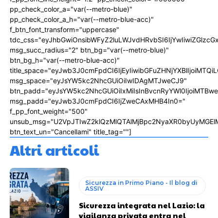
pp_check_color_a="var(--metro-blue)"
pp_check_color_a_h="var(--metro-blue-acc)"
f_btn_font_transform="uppercase"
tdc_css="eyJhbGwiOnsibWFyZ2luLWJvdHRvbSI6IjYwIiwiZGlz
msg_succ_radius="2" btn_bg="var(--metro-blue)"
btn_bg_h="var(--metro-blue-acc)"
title_space="eyJwb3J0cmFpdCI6IjEyIiwibGFuZHNjYXBlIjoiMTQi
msg_space="eyJsYW5kc2NhcGUiOiIwIDAgMTJweCJ9"
btn_padd="eyJsYW5kc2NhcGUiOiIxMiIsInBvcnRyYWl0IjoiMTBw
msg_padd="eyJwb3J0cmFpdCI6IjZweCAxMHB4In0="
f_pp_font_weight="500"
unsub_msg="U2VpJTIwZ2klQzMlQTAlMjBpc2NyaXR0byUyMGEl
btn_text_un="Cancellami" title_tag=""]
Altri articoli
Sicurezza in Primo Piano - Il blog di
ASSIV
Sicurezza integrata nel Lazio: la
vigilanza privata entra nel