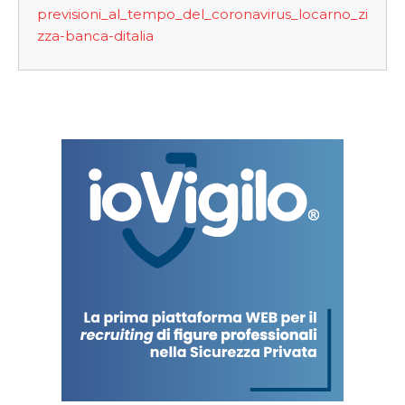
previsioni_al_tempo_del_coronavirus_locarno_zi
zza-banca-ditalia