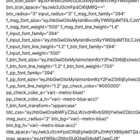
btn_icon_size="eyJsYW5kc2NhcGUiOiIxNyIsInBvcnRyYWl0IjoiMT
btn_icon_space="eyJwb3J0cmFpdCI6IjMifQ=="
btn_radius="3" input_radius="3" f_msg_font_family="394"
f_msg_font_size="eyJhbGwiOiIxMyIsInBvcnRyYWl0IjoiMTEiLCJ
f_msg_font_weight="500" f_msg_font_line_height="1.4"
f_input_font_family="394"
f_input_font_size="eyJhbGwiOiIxMyIsInBvcnRyYWl0IjoiMTEiLC
f_input_font_line_height="1.2" f_btn_font_family="394"
f_input_font_weight="500"
f_btn_font_size="eyJhbGwiOiIxMyIsImxhbmRzY2FwZSI6IjExIiw
f_btn_font_line_height="1.2" f_btn_font_weight="700"
f_pp_font_family="394"
f_pp_font_size="eyJhbGwiOiIxMyIsImxhbmRzY2FwZSI6IjEyIiwi
f_pp_font_line_height="1.2" pp_check_color="#000000"
pp_check_color_a="var(--metro-blue)"
pp_check_color_a_h="var(--metro-blue-acc)"
f_btn_font_transform="uppercase"
tdc_css="eyJhbGwiOnsibWFyZ2luLWJvdHRvbSI6IjYwIiwiZGlz
msg_succ_radius="2" btn_bg="var(--metro-blue)"
btn_bg_h="var(--metro-blue-acc)"
title_space="eyJwb3J0cmFpdCI6IjEyIiwibGFuZHNjYXBlIjoiMTQi
msg_space="eyJsYW5kc2NhcGUiOiIwIDAgMTJweCJ9"