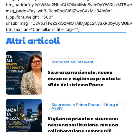
btn_padd="eyJsYW5kc2NhcGUiOiIxMiIsInBvcnRyYWl0IjoiMTBw
msg_padd="eyJwb3J0cmFpdCI6IjZweCAxMHB4In0="
f_pp_font_weight="500"
unsub_msg="U2VpJTIwZ2klQzMlQTAlMjBpc2NyaXR0byUyMGEl
btn_text_un="Cancellami" title_tag=""]
Altri articoli
Proposte ed interventi
Sicurezza nazionale, nuove
minacce e vigilanza privata: le
sfide del sistema Paese
Sicurezza in Primo Piano - Il blog di
ASSIV
Vigilanza privata e sicurezza:
nessuna sostituzione, ma una
collaborazione sempre più