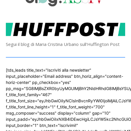
Segui il blog di Maria Cristina Urbano sull'Huffington Post
[tds_leads title_text="Iscriviti alla newsletter"
input_placeholder="Email address" btn_horiz_align="content-
horiz-center" pp_checkbox="yes"
pp_msg="SG8lMjBsZXR0byUyMGUlMjBhY2NldHRhdG8lMjBsYS
f_title_font_family="467"
f_title_font_size="eyJhbGwiOiIyNCIsInBvcnRyYWl0IjoiMjAiLCJs
f_title_font_line_height="1" f_title_font_weight="700"
msg_composer="success" display="column" gap="10"
input_padd="eyJhbGwiOiIxNXB4IDEwcHgiLCJsYW5kc2NhcGUiO
input_border="1" btn_text="Iscrivimi!"