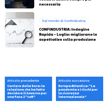
necessaria
Dal mondo di Confindustria
CONFINDUSTRIA: Indagine
Rapida – Luglio: migliorano le
aspettative sulla produzione
Articolo precedente
Articolo successivo
Corriere della Sera: la
Europa Atlantica: “La
relazione che ha fatto
pandemia e i rischi per
decidere il Governo per
la sicurezza
una Fase 2 “soft”
internazionale”