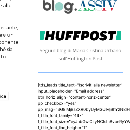
e alle
ostante,
rare un
omponente
hé sia
Segui il blog di Maria Cristina Urbano
tto.
sull'Huffington Post
[tds_leads title_text="Iscriviti alla newsletter"
input_placeholder="Email address"
ica
btn_horiz_align="content-horiz-center"
pp_checkbox="yes"
pp_msg="SG8lMjBsZXR0byUyMGUlMjBhY2Nld
f_title_font_family="467"
f_title_font_size="eyJhbGwiOiIyNCIsInBvcnRyY
f_title_font_line_height="1"