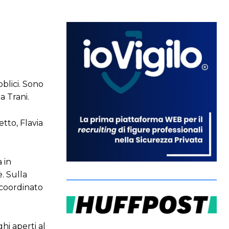
bblici. Sono
a Trani.
tto, Flavia
 in
e. Sulla
 coordinato
hi aperti al