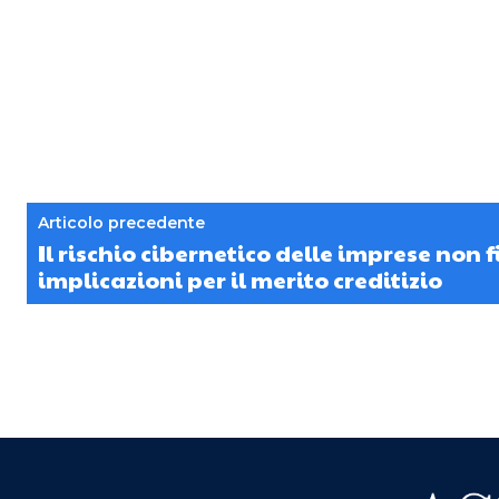
Articolo precedente
Il rischio cibernetico delle imprese non f
implicazioni per il merito creditizio