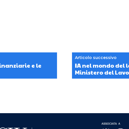
Articolo successivo
inanziarie e le
IA nel mondo del l
Ministero del Lav