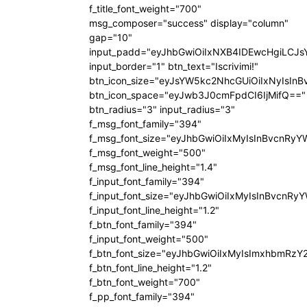
f_title_font_weight="700"
msg_composer="success" display="column"
gap="10"
input_padd="eyJhbGwiOiIxNXB4IDEwcHgiLCJ
input_border="1" btn_text="Iscrivimi!"
btn_icon_size="eyJsYW5kc2NhcGUiOiIxNyIsInB
btn_icon_space="eyJwb3J0cmFpdCI6IjMifQ=="
btn_radius="3" input_radius="3"
f_msg_font_family="394"
f_msg_font_size="eyJhbGwiOiIxMyIsInBvcnRyY
f_msg_font_weight="500"
f_msg_font_line_height="1.4"
f_input_font_family="394"
f_input_font_size="eyJhbGwiOiIxMyIsInBvcnRy
f_input_font_line_height="1.2"
f_btn_font_family="394"
f_input_font_weight="500"
f_btn_font_size="eyJhbGwiOiIxMyIsImxhbmRzY
f_btn_font_line_height="1.2"
f_btn_font_weight="700"
f_pp_font_family="394"