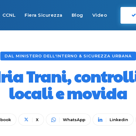
CCNL
Fiera Sicurezza
Blog
Video
DAL MINISTERO DELL'INTERNO & SICUREZZA URBANA
ia Trani, controlli
locali e movida
ebook
X
WhatsApp
Linkedin