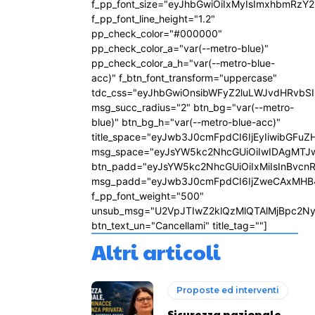
f_pp_font_size="eyJhbGwiOiIxMyIsImxhbmRzY2
f_pp_font_line_height="1.2"
pp_check_color="#000000"
pp_check_color_a="var(--metro-blue)"
pp_check_color_a_h="var(--metro-blue-
acc)" f_btn_font_transform="uppercase"
tdc_css="eyJhbGwiOnsibWFyZ2luLWJvdHRvbS
msg_succ_radius="2" btn_bg="var(--metro-
blue)" btn_bg_h="var(--metro-blue-acc)"
title_space="eyJwb3J0cmFpdCI6IjEyIiwibGFuZ
msg_space="eyJsYW5kc2NhcGUiOiIwIDAgMTJ
btn_padd="eyJsYW5kc2NhcGUiOiIxMiIsInBvcn
msg_padd="eyJwb3J0cmFpdCI6IjZweCAxMHB
f_pp_font_weight="500"
unsub_msg="U2VpJTIwZ2klQzMlQTAlMjBpc2N
btn_text_un="Cancellami" title_tag=""]
Altri articoli
Proposte ed interventi
Sicurezza nazionale,