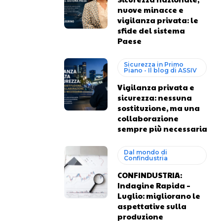
nuove minacce e
vigilanza privata: le
sfide del sistema
Paese
Sicurezza in Primo
Piano - Il blog di ASSIV
Vigilanza privata e
sicurezza: nessuna
sostituzione, ma una
collaborazione
sempre più necessaria
Dal mondo di
Confindustria
CONFINDUSTRIA:
Indagine Rapida –
Luglio: migliorano le
aspettative sulla
produzione