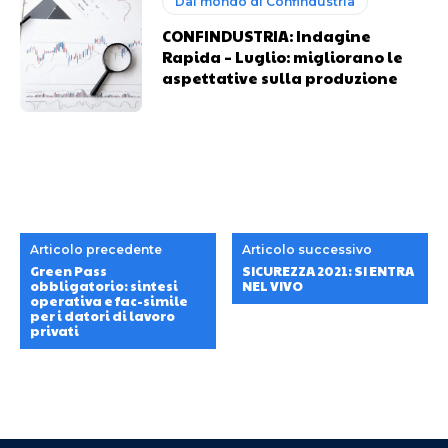
Dal mondo di Confindustria
CONFINDUSTRIA: Indagine
Rapida – Luglio: migliorano le
aspettative sulla produzione
Articolo precedente
Articolo successivo
Green Pass
SICUREZZA 2021: SI ENTRA
obbligatorio: sintesi
NEL VIVO
operativa e fac-simile
per i datori di lavoro
privati