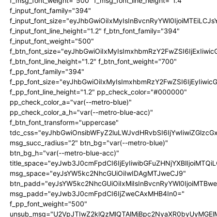
f_msg_font_weight="500" f_msg_font_line_height="1.4"
f_input_font_family="394"
f_input_font_size="eyJhbGwiOiIxMyIsInBvcnRyYWl0IjoiMTEiLC
f_input_font_line_height="1.2" f_btn_font_family="394"
f_input_font_weight="500"
f_btn_font_size="eyJhbGwiOiIxMyIsImxhbmRzY2FwZSI6IjExIiw
f_btn_font_line_height="1.2" f_btn_font_weight="700"
f_pp_font_family="394"
f_pp_font_size="eyJhbGwiOiIxMyIsImxhbmRzY2FwZSI6IjEyIiwi
f_pp_font_line_height="1.2" pp_check_color="#000000"
pp_check_color_a="var(--metro-blue)"
pp_check_color_a_h="var(--metro-blue-acc)"
f_btn_font_transform="uppercase"
tdc_css="eyJhbGwiOnsibWFyZ2luLWJvdHRvbSI6IjYwIiwiZGlz
msg_succ_radius="2" btn_bg="var(--metro-blue)"
btn_bg_h="var(--metro-blue-acc)"
title_space="eyJwb3J0cmFpdCI6IjEyIiwibGFuZHNjYXBlIjoiMTQi
msg_space="eyJsYW5kc2NhcGUiOiIwIDAgMTJweCJ9"
btn_padd="eyJsYW5kc2NhcGUiOiIxMiIsInBvcnRyYWl0IjoiMTBw
msg_padd="eyJwb3J0cmFpdCI6IjZweCAxMHB4In0="
f_pp_font_weight="500"
unsub_msg="U2VpJTIwZ2klQzMlQTAlMjBpc2NyaXR0byUyMGEl