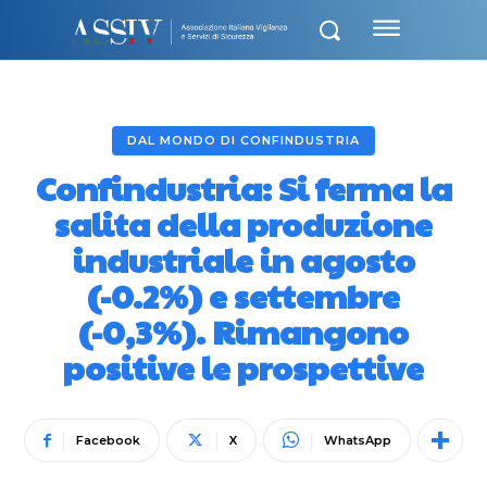
DAL MONDO DI CONFINDUSTRIA
Confindustria: Si ferma la
salita della produzione
industriale in agosto
(-0.2%) e settembre
(-0,3%). Rimangono
positive le prospettive
Facebook
X
WhatsApp