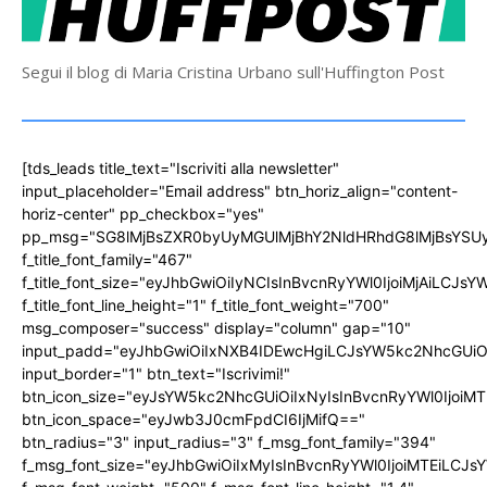
Segui il blog di Maria Cristina Urbano sull'Huffington Post
[tds_leads title_text="Iscriviti alla newsletter"
input_placeholder="Email address" btn_horiz_align="content-
horiz-center" pp_checkbox="yes"
pp_msg="SG8lMjBsZXR0byUyMGUlMjBhY2NldHRhdG8lMjBsYS
f_title_font_family="467"
f_title_font_size="eyJhbGwiOiIyNCIsInBvcnRyYWl0IjoiMjAiLCJs
f_title_font_line_height="1" f_title_font_weight="700"
msg_composer="success" display="column" gap="10"
input_padd="eyJhbGwiOiIxNXB4IDEwcHgiLCJsYW5kc2NhcGUiO
input_border="1" btn_text="Iscrivimi!"
btn_icon_size="eyJsYW5kc2NhcGUiOiIxNyIsInBvcnRyYWl0IjoiMT
btn_icon_space="eyJwb3J0cmFpdCI6IjMifQ=="
btn_radius="3" input_radius="3" f_msg_font_family="394"
f_msg_font_size="eyJhbGwiOiIxMyIsInBvcnRyYWl0IjoiMTEiLCJ