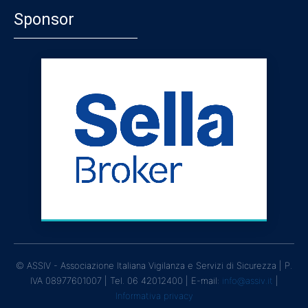
Sponsor
© ASSIV - Associazione Italiana Vigilanza e Servizi di Sicurezza | P.
IVA 08977601007 | Tel. 06 42012400 | E-mail:
info@assiv.it
|
Informativa privacy