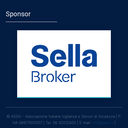
Sponsor
© ASSIV - Associazione Italiana Vigilanza e Servizi di Sicurezza | P.
IVA 08977601007 | Tel. 06 42012400 | E-mail:
info@assiv.it
|