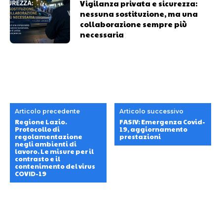
Vigilanza privata e sicurezza:
nessuna sostituzione, ma una
collaborazione sempre più
necessaria
Articolo precedente
Articolo successivo
Regione Lazio.
FASIV: Emergenza Covid-
Protocollo di
19, aggiornamento
regolamentazione
prestazioni
negli ambienti di
lavoro. Le misure per il
contrasto e il
contenimento del virus
COVID-19