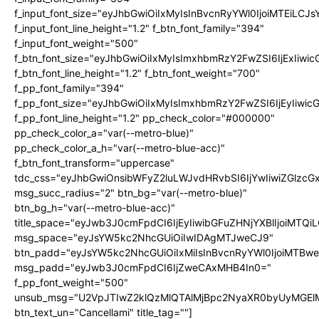
f_input_font_size="eyJhbGwiOiIxMyIsInBvcnRyYWl0IjoiMTEiLC
f_input_font_line_height="1.2" f_btn_font_family="394"
f_input_font_weight="500"
f_btn_font_size="eyJhbGwiOiIxMyIsImxhbmRzY2FwZSI6IjExIiw
f_btn_font_line_height="1.2" f_btn_font_weight="700"
f_pp_font_family="394"
f_pp_font_size="eyJhbGwiOiIxMyIsImxhbmRzY2FwZSI6IjEyIiwi
f_pp_font_line_height="1.2" pp_check_color="#000000"
pp_check_color_a="var(--metro-blue)"
pp_check_color_a_h="var(--metro-blue-acc)"
f_btn_font_transform="uppercase"
tdc_css="eyJhbGwiOnsibWFyZ2luLWJvdHRvbSI6IjYwIiwiZGlz
msg_succ_radius="2" btn_bg="var(--metro-blue)"
btn_bg_h="var(--metro-blue-acc)"
title_space="eyJwb3J0cmFpdCI6IjEyIiwibGFuZHNjYXBlIjoiMTQi
msg_space="eyJsYW5kc2NhcGUiOiIwIDAgMTJweCJ9"
btn_padd="eyJsYW5kc2NhcGUiOiIxMiIsInBvcnRyYWl0IjoiMTBw
msg_padd="eyJwb3J0cmFpdCI6IjZweCAxMHB4In0="
f_pp_font_weight="500"
unsub_msg="U2VpJTIwZ2klQzMlQTAlMjBpc2NyaXR0byUyMGEl
btn_text_un="Cancellami" title_tag=""]