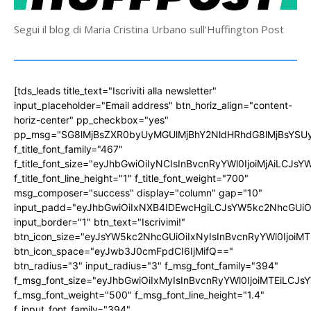
Segui il blog di Maria Cristina Urbano sull'Huffington Post
[tds_leads title_text="Iscriviti alla newsletter"
input_placeholder="Email address" btn_horiz_align="content-
horiz-center" pp_checkbox="yes"
pp_msg="SG8lMjBsZXR0byUyMGUlMjBhY2NldHRhdG8lMjBsYS
f_title_font_family="467"
f_title_font_size="eyJhbGwiOiIyNCIsInBvcnRyYWl0IjoiMjAiLCJs
f_title_font_line_height="1" f_title_font_weight="700"
msg_composer="success" display="column" gap="10"
input_padd="eyJhbGwiOiIxNXB4IDEwcHgiLCJsYW5kc2NhcGUiO
input_border="1" btn_text="Iscrivimi!"
btn_icon_size="eyJsYW5kc2NhcGUiOiIxNyIsInBvcnRyYWl0IjoiMT
btn_icon_space="eyJwb3J0cmFpdCI6IjMifQ=="
btn_radius="3" input_radius="3" f_msg_font_family="394"
f_msg_font_size="eyJhbGwiOiIxMyIsInBvcnRyYWl0IjoiMTEiLCJ
f_msg_font_weight="500" f_msg_font_line_height="1.4"
f_input_font_family="394"