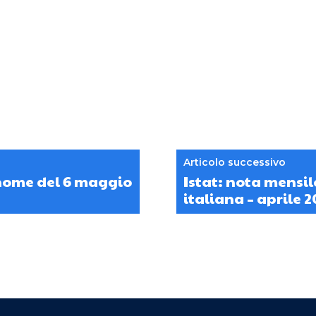
Articolo successivo
onome del 6 maggio
Istat: nota mensi
italiana – aprile 