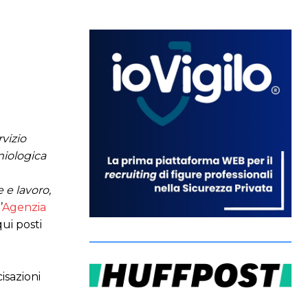
vizio
miologica
 e lavoro,
’
Agenzia
qui posti
isazioni