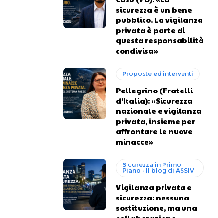
sicurezza è un bene
pubblico. La vigilanza
privata è parte di
questa responsabilità
condivisa»
Proposte ed interventi
Pellegrino (Fratelli
d’Italia): «Sicurezza
nazionale e vigilanza
privata, insieme per
affrontare le nuove
minacce»
Sicurezza in Primo
Piano - Il blog di ASSIV
Vigilanza privata e
sicurezza: nessuna
sostituzione, ma una
collaborazione