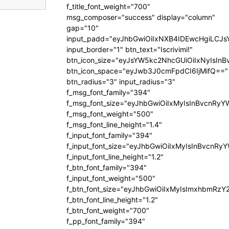
f_title_font_weight="700"
msg_composer="success" display="column"
gap="10"
input_padd="eyJhbGwiOiIxNXB4IDEwcHgiLCJ
input_border="1" btn_text="Iscrivimi!"
btn_icon_size="eyJsYW5kc2NhcGUiOiIxNyIsInB
btn_icon_space="eyJwb3J0cmFpdCI6IjMifQ=="
btn_radius="3" input_radius="3"
f_msg_font_family="394"
f_msg_font_size="eyJhbGwiOiIxMyIsInBvcnRyY
f_msg_font_weight="500"
f_msg_font_line_height="1.4"
f_input_font_family="394"
f_input_font_size="eyJhbGwiOiIxMyIsInBvcnRy
f_input_font_line_height="1.2"
f_btn_font_family="394"
f_input_font_weight="500"
f_btn_font_size="eyJhbGwiOiIxMyIsImxhbmRzY
f_btn_font_line_height="1.2"
f_btn_font_weight="700"
f_pp_font_family="394"