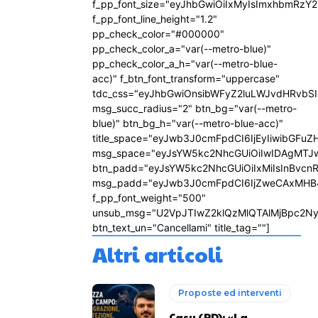
f_pp_font_size="eyJhbGwiOiIxMyIsImxhbmRzY2
f_pp_font_line_height="1.2"
pp_check_color="#000000"
pp_check_color_a="var(--metro-blue)"
pp_check_color_a_h="var(--metro-blue-
acc)" f_btn_font_transform="uppercase"
tdc_css="eyJhbGwiOnsibWFyZ2luLWJvdHRvbS
msg_succ_radius="2" btn_bg="var(--metro-
blue)" btn_bg_h="var(--metro-blue-acc)"
title_space="eyJwb3J0cmFpdCI6IjEyIiwibGFuZ
msg_space="eyJsYW5kc2NhcGUiOiIwIDAgMTJ
btn_padd="eyJsYW5kc2NhcGUiOiIxMiIsInBvcn
msg_padd="eyJwb3J0cmFpdCI6IjZweCAxMHB
f_pp_font_weight="500"
unsub_msg="U2VpJTIwZ2klQzMlQTAlMjBpc2N
btn_text_un="Cancellami" title_tag=""]
Altri articoli
Proposte ed interventi
Casu (PD): «La