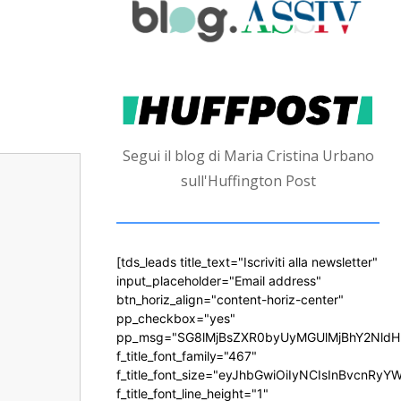
Segui il blog di Maria Cristina Urbano
sull'Huffington Post
[tds_leads title_text="Iscriviti alla newsletter"
input_placeholder="Email address"
btn_horiz_align="content-horiz-center"
pp_checkbox="yes"
pp_msg="SG8lMjBsZXR0byUyMGUlMjBhY2Nld
f_title_font_family="467"
f_title_font_size="eyJhbGwiOiIyNCIsInBvcnRyY
f_title_font_line_height="1"