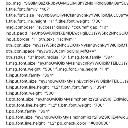
pp_msg="SG8lMjBsZXR0byUyMGUlMjBhY2NldHRhdG8lMjBsYS
f_title_font_family="467"
f_title_font_size="eyJhbGwiOiIyNCIsInBvcnRyYWl0IjoiMjAiLCJs
f_title_font_line_height="1" f_title_font_weight="700"
msg_composer="success" display="column" gap="10"
input_padd="eyJhbGwiOiIxNXB4IDEwcHgiLCJsYW5kc2NhcGUiO
input_border="1" btn_text="Iscrivimi!"
btn_icon_size="eyJsYW5kc2NhcGUiOiIxNyIsInBvcnRyYWl0IjoiMT
btn_icon_space="eyJwb3J0cmFpdCI6IjMifQ=="
btn_radius="3" input_radius="3" f_msg_font_family="394"
f_msg_font_size="eyJhbGwiOiIxMyIsInBvcnRyYWl0IjoiMTEiLCJ
f_msg_font_weight="500" f_msg_font_line_height="1.4"
f_input_font_family="394"
f_input_font_size="eyJhbGwiOiIxMyIsInBvcnRyYWl0IjoiMTEiLC
f_input_font_line_height="1.2" f_btn_font_family="394"
f_input_font_weight="500"
f_btn_font_size="eyJhbGwiOiIxMyIsImxhbmRzY2FwZSI6IjExIiw
f_btn_font_line_height="1.2" f_btn_font_weight="700"
f_pp_font_family="394"
f_pp_font_size="eyJhbGwiOiIxMyIsImxhbmRzY2FwZSI6IjEyIiwi
f_pp_font_line_height="1.2" pp_check_color="#000000"