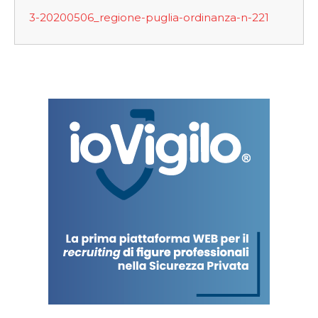
3-20200506_regione-puglia-ordinanza-n-221