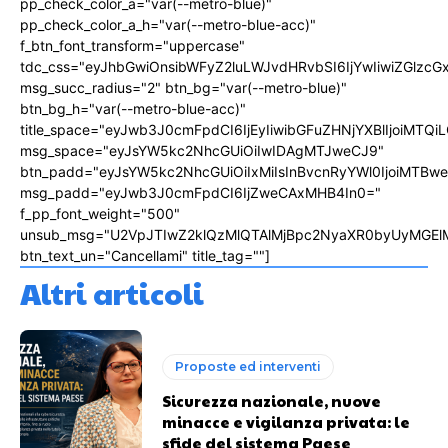
pp_check_color_a="var(--metro-blue)"
pp_check_color_a_h="var(--metro-blue-acc)"
f_btn_font_transform="uppercase"
tdc_css="eyJhbGwiOnsibWFyZ2luLWJvdHRvbSI6IjYwIiwiZGlz
msg_succ_radius="2" btn_bg="var(--metro-blue)"
btn_bg_h="var(--metro-blue-acc)"
title_space="eyJwb3J0cmFpdCI6IjEyIiwibGFuZHNjYXBlIjoiMTQi
msg_space="eyJsYW5kc2NhcGUiOiIwIDAgMTJweCJ9"
btn_padd="eyJsYW5kc2NhcGUiOiIxMiIsInBvcnRyYWl0IjoiMTBw
msg_padd="eyJwb3J0cmFpdCI6IjZweCAxMHB4In0="
f_pp_font_weight="500"
unsub_msg="U2VpJTIwZ2klQzMlQTAlMjBpc2NyaXR0byUyMGEl
btn_text_un="Cancellami" title_tag=""]
Altri articoli
Proposte ed interventi
Sicurezza nazionale, nuove
minacce e vigilanza privata: le
sfide del sistema Paese