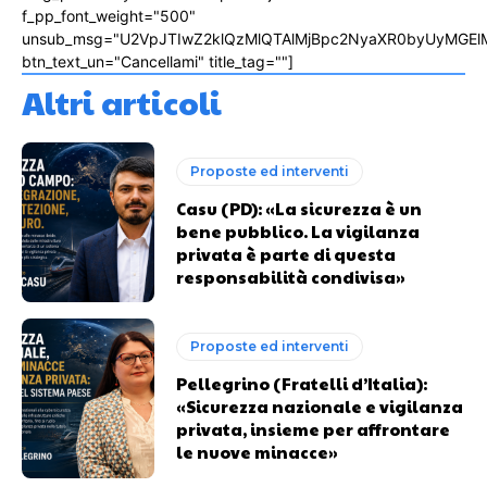
f_pp_font_weight="500"
unsub_msg="U2VpJTIwZ2klQzMlQTAlMjBpc2NyaXR0byUyMGEl
btn_text_un="Cancellami" title_tag=""]
Altri articoli
Proposte ed interventi
Casu (PD): «La sicurezza è un
bene pubblico. La vigilanza
privata è parte di questa
responsabilità condivisa»
Proposte ed interventi
Pellegrino (Fratelli d’Italia):
«Sicurezza nazionale e vigilanza
privata, insieme per affrontare
le nuove minacce»