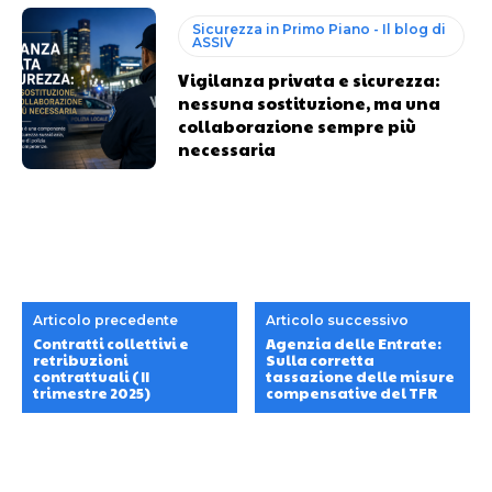
Sicurezza in Primo Piano - Il blog di
ASSIV
Vigilanza privata e sicurezza:
nessuna sostituzione, ma una
collaborazione sempre più
necessaria
Articolo precedente
Articolo successivo
Contratti collettivi e
Agenzia delle Entrate:
retribuzioni
Sulla corretta
contrattuali (II
tassazione delle misure
trimestre 2025)
compensative del TFR