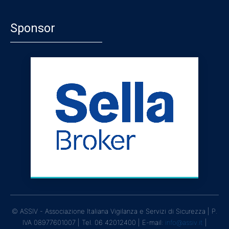
Sponsor
© ASSIV - Associazione Italiana Vigilanza e Servizi di Sicurezza | P.
IVA 08977601007 | Tel. 06 42012400 | E-mail:
info@assiv.it
|