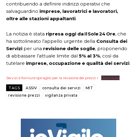
contribuendo a definire indirizzi operativi che
salvaguardino
imprese, lavoratrici e lavoratori,
oltre alle stazioni appaltanti
.
La notizia è stata
ripresa oggi da Il Sole 24 Ore
, che
ha sottolineato l’appello urgente della
Consulta dei
Servizi
per una
revisione delle soglie
, proponendo
di abbassare l’attuale limite dal
5% al 3%
, così da
tutelare
imprese, occupazione e qualità dei servizi
.
Servizi e forniure spiraglio per la revisione dei prezzi r
Download
TAGS
ASSIV
consulta dei servizi
MIT
revisione prezzi
vigilanza privata