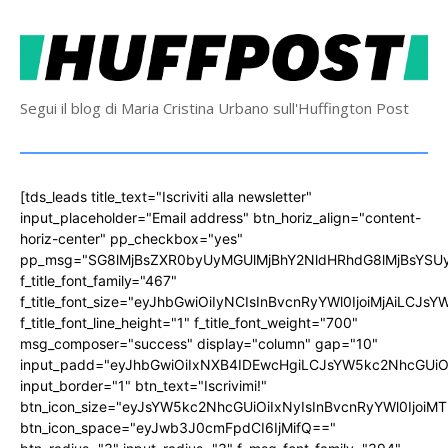
Segui il blog di Maria Cristina Urbano sull'Huffington Post
[tds_leads title_text="Iscriviti alla newsletter"
input_placeholder="Email address" btn_horiz_align="content-
horiz-center" pp_checkbox="yes"
pp_msg="SG8lMjBsZXR0byUyMGUlMjBhY2NldHRhdG8lMjBsYS
f_title_font_family="467"
f_title_font_size="eyJhbGwiOiIyNCIsInBvcnRyYWl0IjoiMjAiLCJs
f_title_font_line_height="1" f_title_font_weight="700"
msg_composer="success" display="column" gap="10"
input_padd="eyJhbGwiOiIxNXB4IDEwcHgiLCJsYW5kc2NhcGUiO
input_border="1" btn_text="Iscrivimi!"
btn_icon_size="eyJsYW5kc2NhcGUiOiIxNyIsInBvcnRyYWl0IjoiMT
btn_icon_space="eyJwb3J0cmFpdCI6IjMifQ=="