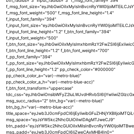
btn_radius="3" input_radius="3" f_msg_font_family="394"
f_msg_font_size="eyJhbGwiOiIxMyIsInBvcnRyYWl0IjoiMTEiLCJ
f_msg_font_weight="500" f_msg_font_line_height="1.4"
f_input_font_family="394"
f_input_font_size="eyJhbGwiOiIxMyIsInBvcnRyYWl0IjoiMTEiLC
f_input_font_line_height="1.2" f_btn_font_family="394"
f_input_font_weight="500"
f_btn_font_size="eyJhbGwiOiIxMyIsImxhbmRzY2FwZSI6IjExIiw
f_btn_font_line_height="1.2" f_btn_font_weight="700"
f_pp_font_family="394"
f_pp_font_size="eyJhbGwiOiIxMyIsImxhbmRzY2FwZSI6IjEyIiwi
f_pp_font_line_height="1.2" pp_check_color="#000000"
pp_check_color_a="var(--metro-blue)"
pp_check_color_a_h="var(--metro-blue-acc)"
f_btn_font_transform="uppercase"
tdc_css="eyJhbGwiOnsibWFyZ2luLWJvdHRvbSI6IjYwIiwiZGlz
msg_succ_radius="2" btn_bg="var(--metro-blue)"
btn_bg_h="var(--metro-blue-acc)"
title_space="eyJwb3J0cmFpdCI6IjEyIiwibGFuZHNjYXBlIjoiMTQi
msg_space="eyJsYW5kc2NhcGUiOiIwIDAgMTJweCJ9"
btn_padd="eyJsYW5kc2NhcGUiOiIxMiIsInBvcnRyYWl0IjoiMTBw
msg_padd="eyJwb3J0cmFpdCI6IjZweCAxMHB4In0="