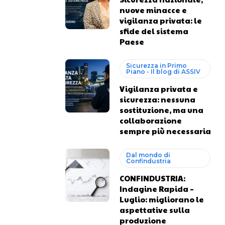
nuove minacce e
vigilanza privata: le
sfide del sistema
Paese
Sicurezza in Primo
Piano - Il blog di ASSIV
Vigilanza privata e
sicurezza: nessuna
sostituzione, ma una
collaborazione
sempre più necessaria
Dal mondo di
Confindustria
CONFINDUSTRIA:
Indagine Rapida –
Luglio: migliorano le
aspettative sulla
produzione