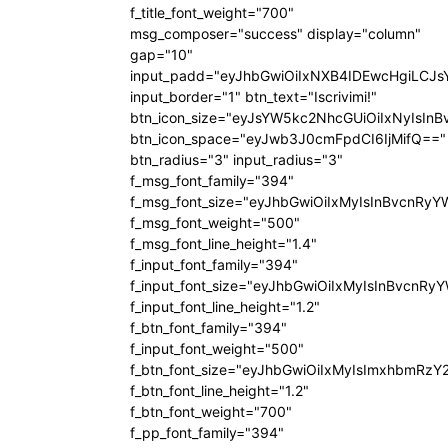
f_title_font_weight="700"
msg_composer="success" display="column"
gap="10"
input_padd="eyJhbGwiOiIxNXB4IDEwcHgiLCJ
input_border="1" btn_text="Iscrivimi!"
btn_icon_size="eyJsYW5kc2NhcGUiOiIxNyIsInB
btn_icon_space="eyJwb3J0cmFpdCI6IjMifQ=="
btn_radius="3" input_radius="3"
f_msg_font_family="394"
f_msg_font_size="eyJhbGwiOiIxMyIsInBvcnRyY
f_msg_font_weight="500"
f_msg_font_line_height="1.4"
f_input_font_family="394"
f_input_font_size="eyJhbGwiOiIxMyIsInBvcnRy
f_input_font_line_height="1.2"
f_btn_font_family="394"
f_input_font_weight="500"
f_btn_font_size="eyJhbGwiOiIxMyIsImxhbmRzY
f_btn_font_line_height="1.2"
f_btn_font_weight="700"
f_pp_font_family="394"