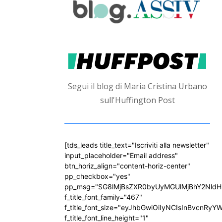
Segui il blog di Maria Cristina Urbano
sull'Huffington Post
[tds_leads title_text="Iscriviti alla newsletter"
input_placeholder="Email address"
btn_horiz_align="content-horiz-center"
pp_checkbox="yes"
pp_msg="SG8lMjBsZXR0byUyMGUlMjBhY2Nld
f_title_font_family="467"
f_title_font_size="eyJhbGwiOiIyNCIsInBvcnRyY
f_title_font_line_height="1"