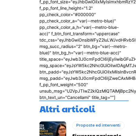
f_pp_font_size="eyJhbGwiOiIxMyIsImxhbmRzY2
f_pp_font_line_height="1.2"
pp_check_color="#000000"
pp_check_color_a="var(--metro-blue)"
pp_check_color_a_h="var(--metro-blue-
acc)" f_btn_font_transform="uppercase"
tdc_css="eyJhbGwiOnsibWFyZ2luLWJvdHRvbS
msg_succ_radius="2" btn_bg="var(--metro-
blue)" btn_bg_h="var(--metro-blue-acc)"
title_space="eyJwb3J0cmFpdCI6IjEyIiwibGFuZ
msg_space="eyJsYW5kc2NhcGUiOiIwIDAgMTJ
btn_padd="eyJsYW5kc2NhcGUiOiIxMiIsInBvcn
msg_padd="eyJwb3J0cmFpdCI6IjZweCAxMHB
f_pp_font_weight="500"
unsub_msg="U2VpJTIwZ2klQzMlQTAlMjBpc2N
btn_text_un="Cancellami" title_tag=""]
Altri articoli
Proposte ed interventi
Sicurezza nazionale,