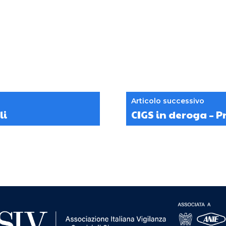
Articolo successivo
li
CIGS in deroga – P