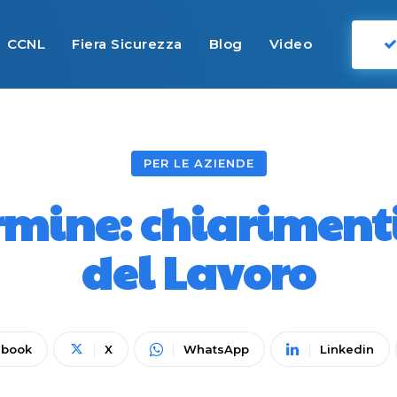
CCNL
Fiera Sicurezza
Blog
Video
PER LE AZIENDE
ermine: chiarimenti
del Lavoro
ebook
X
WhatsApp
Linkedin