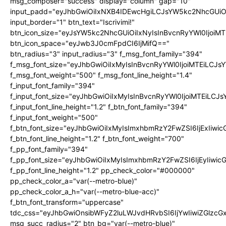
msg_composer="success" display="column" gap="10"
input_padd="eyJhbGwiOiIxNXB4IDEwcHgiLCJsYW5kc2NhcGUiO
input_border="1" btn_text="Iscrivimi!"
btn_icon_size="eyJsYW5kc2NhcGUiOiIxNyIsInBvcnRyYWl0IjoiMT
btn_icon_space="eyJwb3J0cmFpdCI6IjMifQ=="
btn_radius="3" input_radius="3" f_msg_font_family="394"
f_msg_font_size="eyJhbGwiOiIxMyIsInBvcnRyYWl0IjoiMTEiLCJ
f_msg_font_weight="500" f_msg_font_line_height="1.4"
f_input_font_family="394"
f_input_font_size="eyJhbGwiOiIxMyIsInBvcnRyYWl0IjoiMTEiLC
f_input_font_line_height="1.2" f_btn_font_family="394"
f_input_font_weight="500"
f_btn_font_size="eyJhbGwiOiIxMyIsImxhbmRzY2FwZSI6IjExIiw
f_btn_font_line_height="1.2" f_btn_font_weight="700"
f_pp_font_family="394"
f_pp_font_size="eyJhbGwiOiIxMyIsImxhbmRzY2FwZSI6IjEyIiwi
f_pp_font_line_height="1.2" pp_check_color="#000000"
pp_check_color_a="var(--metro-blue)"
pp_check_color_a_h="var(--metro-blue-acc)"
f_btn_font_transform="uppercase"
tdc_css="eyJhbGwiOnsibWFyZ2luLWJvdHRvbSI6IjYwIiwiZGlz
msg_succ_radius="2" btn_bg="var(--metro-blue)"