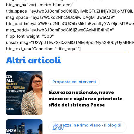
btn_bg_h="var(--metro-blue-acc)"
title_space="eyJwb3J0cmFpdCI6IjEyIiwibGFuZHNjYXBlIjoiMTQi
msg_space="eyJsYW5kc2NhcGUiOiIwIDAgMTJweCJ9"
btn_padd="eyJsYW5kc2NhcGUiOiIxMiIsInBvcnRyYWl0IjoiMTBw
msg_padd="eyJwb3J0cmFpdCI6IjZweCAxMHB4In0="
f_pp_font_weight="500"
unsub_msg="U2VpJTIwZ2klQzMlQTAlMjBpc2NyaXR0byUyMGEl
btn_text_un="Cancellami" title_tag=""]
Altri articoli
Proposte ed interventi
Sicurezza nazionale, nuove
minacce e vigilanza privata: le
sfide del sistema Paese
Sicurezza in Primo Piano - Il blog di
ASSIV