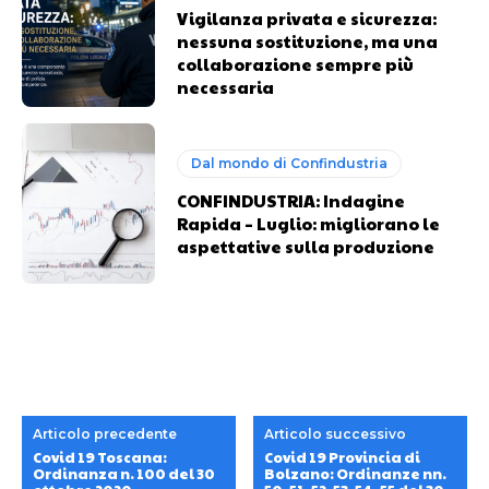
Vigilanza privata e sicurezza:
nessuna sostituzione, ma una
collaborazione sempre più
necessaria
Dal mondo di Confindustria
CONFINDUSTRIA: Indagine
Rapida – Luglio: migliorano le
aspettative sulla produzione
Articolo precedente
Articolo successivo
Covid 19 Toscana:
Covid 19 Provincia di
Ordinanza n. 100 del 30
Bolzano: Ordinanze nn.