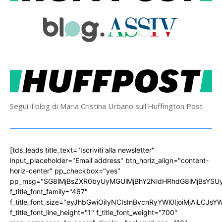
Segui il blog di Maria Cristina Urbano sull'Huffington Post
[tds_leads title_text="Iscriviti alla newsletter"
input_placeholder="Email address" btn_horiz_align="content-
horiz-center" pp_checkbox="yes"
pp_msg="SG8lMjBsZXR0byUyMGUlMjBhY2NldHRhdG8lMjBsYS
f_title_font_family="467"
f_title_font_size="eyJhbGwiOiIyNCIsInBvcnRyYWl0IjoiMjAiLCJs
f_title_font_line_height="1" f_title_font_weight="700"