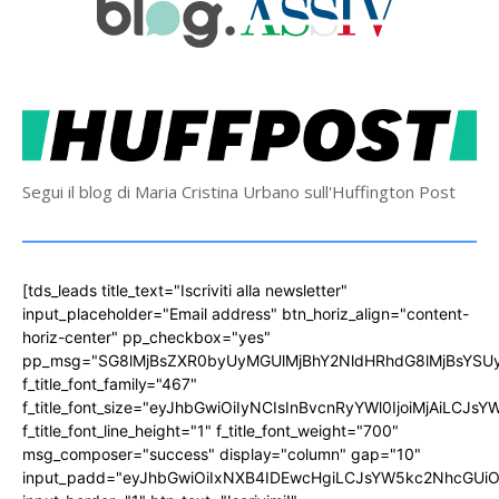
Segui il blog di Maria Cristina Urbano sull'Huffington Post
[tds_leads title_text="Iscriviti alla newsletter"
input_placeholder="Email address" btn_horiz_align="content-
horiz-center" pp_checkbox="yes"
pp_msg="SG8lMjBsZXR0byUyMGUlMjBhY2NldHRhdG8lMjBsYS
f_title_font_family="467"
f_title_font_size="eyJhbGwiOiIyNCIsInBvcnRyYWl0IjoiMjAiLCJs
f_title_font_line_height="1" f_title_font_weight="700"
msg_composer="success" display="column" gap="10"
input_padd="eyJhbGwiOiIxNXB4IDEwcHgiLCJsYW5kc2NhcGUiO