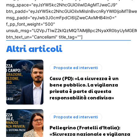
msg_space="eyJsYW5kc2NhcGUiOiIwIDAgMTJweCJ9"
btn_padd="eyJsYW5kc2NhcGUiOiIxMiIsInBvcnRyYWl0IjoiMTBw
msg_padd="eyJwb3J0cmFpdCI6IjZweCAxMHB4In0="
f_pp_font_weight="500"
unsub_msg="U2VpJTIwZ2klQzMlQTAlMjBpc2NyaXR0byUyMGEl
btn_text_un="Cancellami" title_tag=""]
Altri articoli
Proposte ed interventi
Casu (PD): «La sicurezza è un
bene pubblico. La vigilanza
privata è parte di questa
responsabilità condivisa»
Proposte ed interventi
Pellegrino (Fratelli d’Italia):
«Sicurezza nazionale e vigilanza