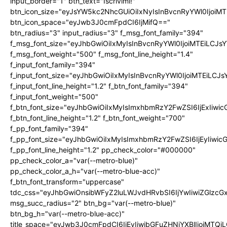
input_border="1" btn_text="Iscrivimi!"
btn_icon_size="eyJsYW5kc2NhcGUiOiIxNyIsInBvcnRyYWl0IjoiMT
btn_icon_space="eyJwb3J0cmFpdCI6IjMifQ=="
btn_radius="3" input_radius="3" f_msg_font_family="394"
f_msg_font_size="eyJhbGwiOiIxMyIsInBvcnRyYWl0IjoiMTEiLCJ
f_msg_font_weight="500" f_msg_font_line_height="1.4"
f_input_font_family="394"
f_input_font_size="eyJhbGwiOiIxMyIsInBvcnRyYWl0IjoiMTEiLC
f_input_font_line_height="1.2" f_btn_font_family="394"
f_input_font_weight="500"
f_btn_font_size="eyJhbGwiOiIxMyIsImxhbmRzY2FwZSI6IjExIiw
f_btn_font_line_height="1.2" f_btn_font_weight="700"
f_pp_font_family="394"
f_pp_font_size="eyJhbGwiOiIxMyIsImxhbmRzY2FwZSI6IjEyIiwi
f_pp_font_line_height="1.2" pp_check_color="#000000"
pp_check_color_a="var(--metro-blue)"
pp_check_color_a_h="var(--metro-blue-acc)"
f_btn_font_transform="uppercase"
tdc_css="eyJhbGwiOnsibWFyZ2luLWJvdHRvbSI6IjYwIiwiZGlz
msg_succ_radius="2" btn_bg="var(--metro-blue)"
btn_bg_h="var(--metro-blue-acc)"
title_space="eyJwb3J0cmFpdCI6IjEyIiwibGFuZHNjYXBlIjoiMTQi