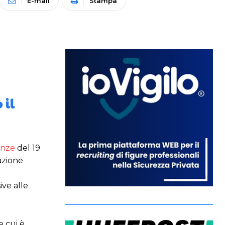
E-mail
Stampa
 il
anze
del 19
azione
ive alle
e cui è