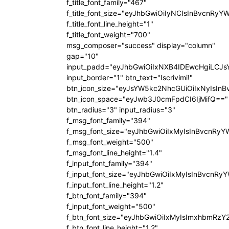
f_title_font_family="467"
f_title_font_size="eyJhbGwiOiIyNCIsInBvcnRyY
f_title_font_line_height="1"
f_title_font_weight="700"
msg_composer="success" display="column"
gap="10"
input_padd="eyJhbGwiOiIxNXB4IDEwcHgiLCJ
input_border="1" btn_text="Iscrivimi!"
btn_icon_size="eyJsYW5kc2NhcGUiOiIxNyIsInB
btn_icon_space="eyJwb3J0cmFpdCI6IjMifQ=="
btn_radius="3" input_radius="3"
f_msg_font_family="394"
f_msg_font_size="eyJhbGwiOiIxMyIsInBvcnRyY
f_msg_font_weight="500"
f_msg_font_line_height="1.4"
f_input_font_family="394"
f_input_font_size="eyJhbGwiOiIxMyIsInBvcnRy
f_input_font_line_height="1.2"
f_btn_font_family="394"
f_input_font_weight="500"
f_btn_font_size="eyJhbGwiOiIxMyIsImxhbmRzY
f_btn_font_line_height="1.2"