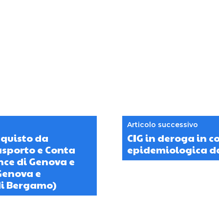
Articolo successivo
cquisto da
CIG in deroga in 
asporto e Conta
epidemiologica d
nce di Genova e
 Genova e
 di Bergamo)