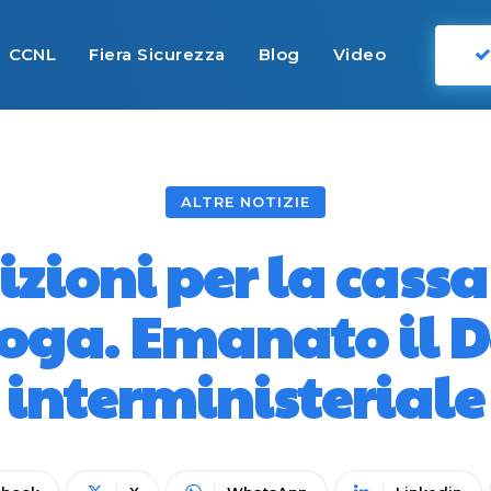
CCNL
Fiera Sicurezza
Blog
Video
ALTRE NOTIZIE
zioni per la cass
roga. Emanato il D
interministeriale