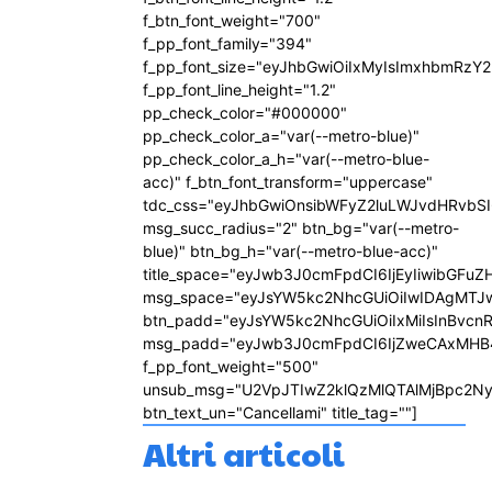
f_btn_font_weight="700"
f_pp_font_family="394"
f_pp_font_size="eyJhbGwiOiIxMyIsImxhbmRzY2
f_pp_font_line_height="1.2"
pp_check_color="#000000"
pp_check_color_a="var(--metro-blue)"
pp_check_color_a_h="var(--metro-blue-
acc)" f_btn_font_transform="uppercase"
tdc_css="eyJhbGwiOnsibWFyZ2luLWJvdHRvbS
msg_succ_radius="2" btn_bg="var(--metro-
blue)" btn_bg_h="var(--metro-blue-acc)"
title_space="eyJwb3J0cmFpdCI6IjEyIiwibGFuZ
msg_space="eyJsYW5kc2NhcGUiOiIwIDAgMTJ
btn_padd="eyJsYW5kc2NhcGUiOiIxMiIsInBvcn
msg_padd="eyJwb3J0cmFpdCI6IjZweCAxMHB
f_pp_font_weight="500"
unsub_msg="U2VpJTIwZ2klQzMlQTAlMjBpc2N
btn_text_un="Cancellami" title_tag=""]
Altri articoli