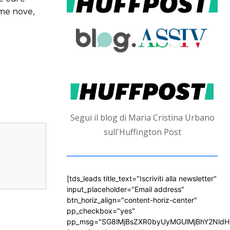
ime nove,
Segui il blog di Maria Cristina Urbano
sull'Huffington Post
[tds_leads title_text="Iscriviti alla newsletter"
input_placeholder="Email address"
btn_horiz_align="content-horiz-center"
pp_checkbox="yes"
pp_msg="SG8lMjBsZXR0byUyMGUlMjBhY2Nld