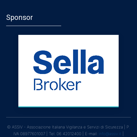
Sponsor
© ASSIV - Associazione Italiana Vigilanza e Servizi di Sicurezza | P.
IVA 08977601007 | Tel. 06 42012400 | E-mail:
info@assiv.it
|