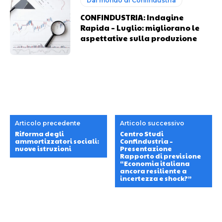
Dal mondo di Confindustria
CONFINDUSTRIA: Indagine
Rapida – Luglio: migliorano le
aspettative sulla produzione
Articolo precedente
Articolo successivo
Riforma degli
Centro Studi
ammortizzatori sociali:
Confindustria –
nuove istruzioni
Presentazione
Rapporto di previsione
“Economia italiana
ancora resiliente a
incertezza e shock?”