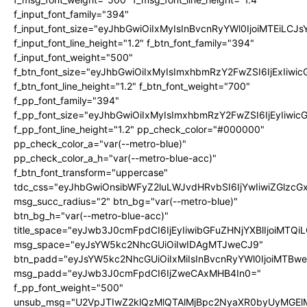
f_input_font_family="394"
f_input_font_size="eyJhbGwiOiIxMyIsInBvcnRyYWl0IjoiMTEiLC
f_input_font_line_height="1.2" f_btn_font_family="394"
f_input_font_weight="500"
f_btn_font_size="eyJhbGwiOiIxMyIsImxhbmRzY2FwZSI6IjExIiw
f_btn_font_line_height="1.2" f_btn_font_weight="700"
f_pp_font_family="394"
f_pp_font_size="eyJhbGwiOiIxMyIsImxhbmRzY2FwZSI6IjEyIiwi
f_pp_font_line_height="1.2" pp_check_color="#000000"
pp_check_color_a="var(--metro-blue)"
pp_check_color_a_h="var(--metro-blue-acc)"
f_btn_font_transform="uppercase"
tdc_css="eyJhbGwiOnsibWFyZ2luLWJvdHRvbSI6IjYwIiwiZGlz
msg_succ_radius="2" btn_bg="var(--metro-blue)"
btn_bg_h="var(--metro-blue-acc)"
title_space="eyJwb3J0cmFpdCI6IjEyIiwibGFuZHNjYXBlIjoiMTQi
msg_space="eyJsYW5kc2NhcGUiOiIwIDAgMTJweCJ9"
btn_padd="eyJsYW5kc2NhcGUiOiIxMiIsInBvcnRyYWl0IjoiMTBw
msg_padd="eyJwb3J0cmFpdCI6IjZweCAxMHB4In0="
f_pp_font_weight="500"
unsub_msg="U2VpJTIwZ2klQzMlQTAlMjBpc2NyaXR0byUyMGEl