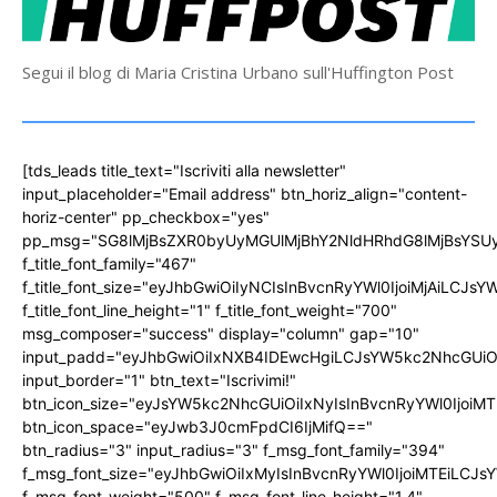
Segui il blog di Maria Cristina Urbano sull'Huffington Post
[tds_leads title_text="Iscriviti alla newsletter"
input_placeholder="Email address" btn_horiz_align="content-
horiz-center" pp_checkbox="yes"
pp_msg="SG8lMjBsZXR0byUyMGUlMjBhY2NldHRhdG8lMjBsYS
f_title_font_family="467"
f_title_font_size="eyJhbGwiOiIyNCIsInBvcnRyYWl0IjoiMjAiLCJs
f_title_font_line_height="1" f_title_font_weight="700"
msg_composer="success" display="column" gap="10"
input_padd="eyJhbGwiOiIxNXB4IDEwcHgiLCJsYW5kc2NhcGUiO
input_border="1" btn_text="Iscrivimi!"
btn_icon_size="eyJsYW5kc2NhcGUiOiIxNyIsInBvcnRyYWl0IjoiMT
btn_icon_space="eyJwb3J0cmFpdCI6IjMifQ=="
btn_radius="3" input_radius="3" f_msg_font_family="394"
f_msg_font_size="eyJhbGwiOiIxMyIsInBvcnRyYWl0IjoiMTEiLCJ
f_msg_font_weight="500" f_msg_font_line_height="1.4"