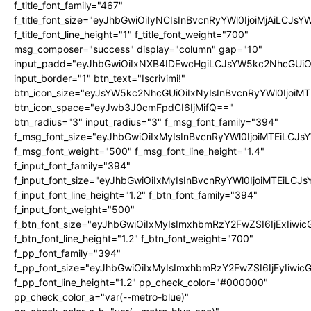
f_title_font_family="467"
f_title_font_size="eyJhbGwiOiIyNCIsInBvcnRyYWl0IjoiMjAiLCJs
f_title_font_line_height="1" f_title_font_weight="700"
msg_composer="success" display="column" gap="10"
input_padd="eyJhbGwiOiIxNXB4IDEwcHgiLCJsYW5kc2NhcGUiO
input_border="1" btn_text="Iscrivimi!"
btn_icon_size="eyJsYW5kc2NhcGUiOiIxNyIsInBvcnRyYWl0IjoiMT
btn_icon_space="eyJwb3J0cmFpdCI6IjMifQ=="
btn_radius="3" input_radius="3" f_msg_font_family="394"
f_msg_font_size="eyJhbGwiOiIxMyIsInBvcnRyYWl0IjoiMTEiLCJ
f_msg_font_weight="500" f_msg_font_line_height="1.4"
f_input_font_family="394"
f_input_font_size="eyJhbGwiOiIxMyIsInBvcnRyYWl0IjoiMTEiLC
f_input_font_line_height="1.2" f_btn_font_family="394"
f_input_font_weight="500"
f_btn_font_size="eyJhbGwiOiIxMyIsImxhbmRzY2FwZSI6IjExIiw
f_btn_font_line_height="1.2" f_btn_font_weight="700"
f_pp_font_family="394"
f_pp_font_size="eyJhbGwiOiIxMyIsImxhbmRzY2FwZSI6IjEyIiwi
f_pp_font_line_height="1.2" pp_check_color="#000000"
pp_check_color_a="var(--metro-blue)"