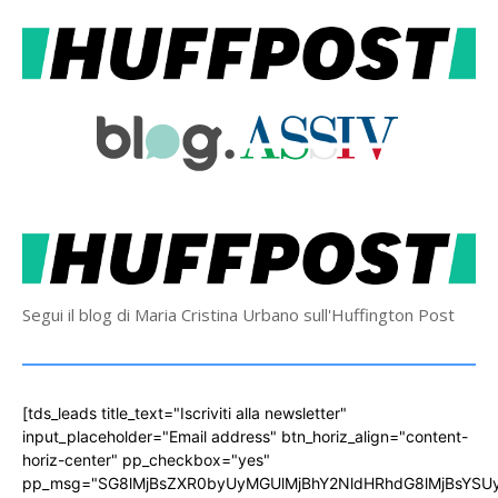
Segui il blog di Maria Cristina Urbano sull'Huffington Post
[tds_leads title_text="Iscriviti alla newsletter"
input_placeholder="Email address" btn_horiz_align="content-
horiz-center" pp_checkbox="yes"
pp_msg="SG8lMjBsZXR0byUyMGUlMjBhY2NldHRhdG8lMjBsYS