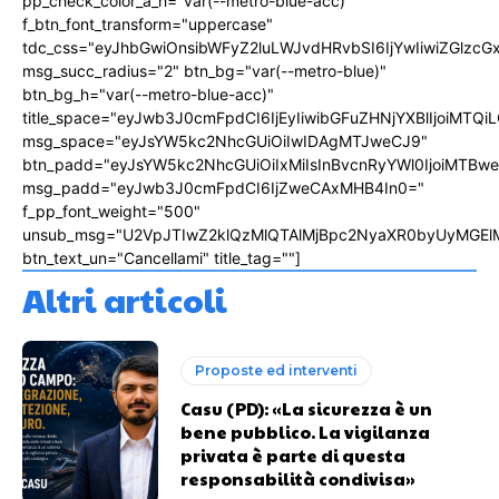
pp_check_color_a_h="var(--metro-blue-acc)"
f_btn_font_transform="uppercase"
tdc_css="eyJhbGwiOnsibWFyZ2luLWJvdHRvbSI6IjYwIiwiZGlz
msg_succ_radius="2" btn_bg="var(--metro-blue)"
btn_bg_h="var(--metro-blue-acc)"
title_space="eyJwb3J0cmFpdCI6IjEyIiwibGFuZHNjYXBlIjoiMTQi
msg_space="eyJsYW5kc2NhcGUiOiIwIDAgMTJweCJ9"
btn_padd="eyJsYW5kc2NhcGUiOiIxMiIsInBvcnRyYWl0IjoiMTBw
msg_padd="eyJwb3J0cmFpdCI6IjZweCAxMHB4In0="
f_pp_font_weight="500"
unsub_msg="U2VpJTIwZ2klQzMlQTAlMjBpc2NyaXR0byUyMGEl
btn_text_un="Cancellami" title_tag=""]
Altri articoli
Proposte ed interventi
Casu (PD): «La sicurezza è un
bene pubblico. La vigilanza
privata è parte di questa
responsabilità condivisa»