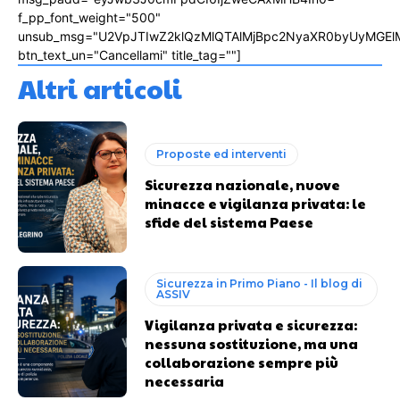
f_pp_font_weight="500"
unsub_msg="U2VpJTIwZ2klQzMlQTAlMjBpc2NyaXR0byUyMGEl
btn_text_un="Cancellami" title_tag=""]
Altri articoli
Proposte ed interventi
Sicurezza nazionale, nuove
minacce e vigilanza privata: le
sfide del sistema Paese
Sicurezza in Primo Piano - Il blog di
ASSIV
Vigilanza privata e sicurezza:
nessuna sostituzione, ma una
collaborazione sempre più
necessaria