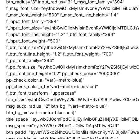
btn_radius="3" input_radius="3" f_msg_font_family="394"
f_msg_font_size="eyJhbGwiOiIxMyIsInBvcnRyYWl0IjoiMTEiLCJ
f_msg_font_weight="500" f_msg_font_line_height="1.4"
f_input_font_family="394"
f_input_font_size="eyJhbGwiOiIxMyIsInBvcnRyYWl0IjoiMTEiLC
f_input_font_line_height="1.2" f_btn_font_family="394"
f_input_font_weight="500"
f_btn_font_size="eyJhbGwiOiIxMyIsImxhbmRzY2FwZSI6IjExIiw
f_btn_font_line_height="1.2" f_btn_font_weight="700"
f_pp_font_family="394"
f_pp_font_size="eyJhbGwiOiIxMyIsImxhbmRzY2FwZSI6IjEyIiwi
f_pp_font_line_height="1.2" pp_check_color="#000000"
pp_check_color_a="var(--metro-blue)"
pp_check_color_a_h="var(--metro-blue-acc)"
f_btn_font_transform="uppercase"
tdc_css="eyJhbGwiOnsibWFyZ2luLWJvdHRvbSI6IjYwIiwiZGlz
msg_succ_radius="2" btn_bg="var(--metro-blue)"
btn_bg_h="var(--metro-blue-acc)"
title_space="eyJwb3J0cmFpdCI6IjEyIiwibGFuZHNjYXBlIjoiMTQi
msg_space="eyJsYW5kc2NhcGUiOiIwIDAgMTJweCJ9"
btn_padd="eyJsYW5kc2NhcGUiOiIxMiIsInBvcnRyYWl0IjoiMTBw
msg_padd="eyJwb3J0cmFpdCI6IjZweCAxMHB4In0="