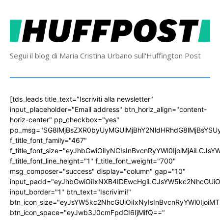
Segui il blog di Maria Cristina Urbano sull'Huffington Post
[tds_leads title_text="Iscriviti alla newsletter"
input_placeholder="Email address" btn_horiz_align="content-
horiz-center" pp_checkbox="yes"
pp_msg="SG8lMjBsZXR0byUyMGUlMjBhY2NldHRhdG8lMjBsYS
f_title_font_family="467"
f_title_font_size="eyJhbGwiOiIyNCIsInBvcnRyYWl0IjoiMjAiLCJs
f_title_font_line_height="1" f_title_font_weight="700"
msg_composer="success" display="column" gap="10"
input_padd="eyJhbGwiOiIxNXB4IDEwcHgiLCJsYW5kc2NhcGUiO
input_border="1" btn_text="Iscrivimi!"
btn_icon_size="eyJsYW5kc2NhcGUiOiIxNyIsInBvcnRyYWl0IjoiMT
btn_icon_space="eyJwb3J0cmFpdCI6IjMifQ=="