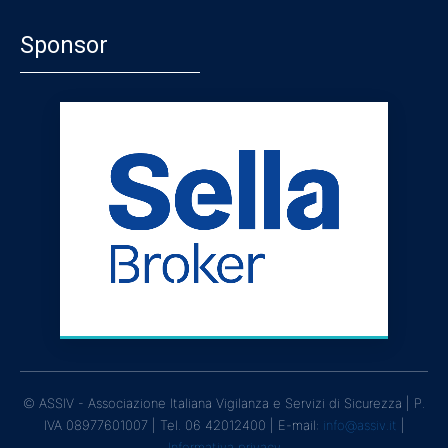
Sponsor
© ASSIV - Associazione Italiana Vigilanza e Servizi di Sicurezza | P.
IVA 08977601007 | Tel. 06 42012400 | E-mail:
info@assiv.it
|
Informativa privacy