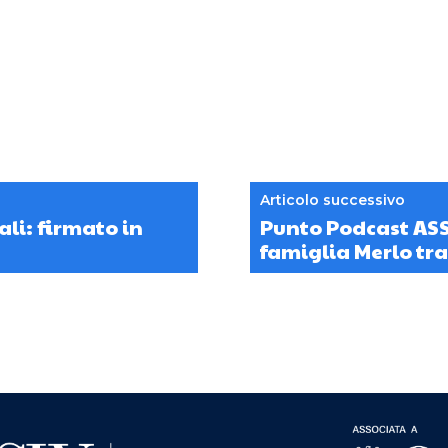
Articolo successivo
ali: firmato in
Punto Podcast ASSI
famiglia Merlo tra