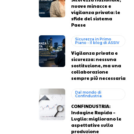
nuove minacce e
vigilanza privata: le
sfide del sistema
Paese
Sicurezza in Primo
Piano - Il blog di ASSIV
Vigilanza privata e
sicurezza: nessuna
sostituzione, ma una
collaborazione
sempre più necessaria
Dal mondo di
Confindustria
CONFINDUSTRIA:
Indagine Rapida –
Luglio: migliorano le
aspettative sulla
produzione