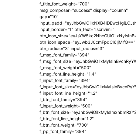
f_title_font_weight="700"
msg_composer="success" display="column"
gap="10"
input_padd="eyJhbGwiOiIxNXB4IDEwcHgiLCJ
input_border="1" btn_text="Iscrivimi!"
btn_icon_size="eyJsYW5kc2NhcGUiOiIxNyIsInB
btn_icon_space="eyJwb3J0cmFpdCI6IjMifQ=="
btn_radius="3" input_radius="3"
f_msg_font_family="394"
f_msg_font_size="eyJhbGwiOiIxMyIsInBvcnRyY
f_msg_font_weight="500"
f_msg_font_line_height="1.4"
f_input_font_family="394"
f_input_font_size="eyJhbGwiOiIxMyIsInBvcnRy
f_input_font_line_height="1.2"
f_btn_font_family="394"
f_input_font_weight="500"
f_btn_font_size="eyJhbGwiOiIxMyIsImxhbmRzY
f_btn_font_line_height="1.2"
f_btn_font_weight="700"
f_pp_font_family="394"