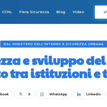
CCNL
Fiera Sicurezza
Blog
Video
DAL MINISTERO DELL'INTERNO & SICUREZZA URBANA
zza e sviluppo del 
 tra istituzioni e 
ebook
X
WhatsApp
Linkedin