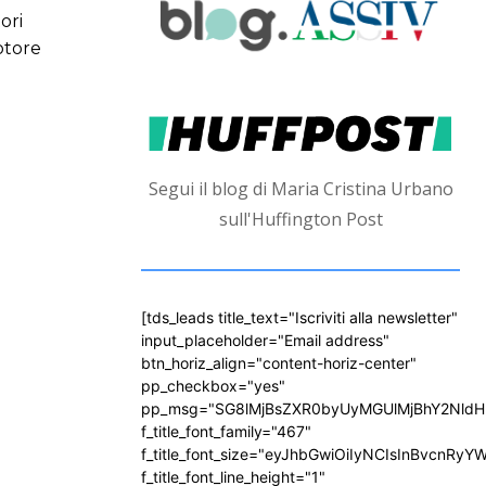
ori
otore
Segui il blog di Maria Cristina Urbano
sull'Huffington Post
[tds_leads title_text="Iscriviti alla newsletter"
input_placeholder="Email address"
btn_horiz_align="content-horiz-center"
pp_checkbox="yes"
pp_msg="SG8lMjBsZXR0byUyMGUlMjBhY2Nld
f_title_font_family="467"
f_title_font_size="eyJhbGwiOiIyNCIsInBvcnRyY
f_title_font_line_height="1"