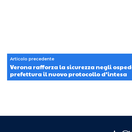
Articolo precedente
Verona rafforza la sicurezza negli osped
prefettura il nuovo protocollo d’intesa