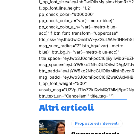
f_pp_font_size="eyJhbGwiOiIxMyIsImxhbmRzY2
f_pp_font_line_height="1.2"
pp_check_color="#000000"
pp_check_color_a="var(--metro-blue)"
pp_check_color_a_h="var(--metro-blue-
acc)" f_btn_font_transform="uppercase"
tdc_css="eyJhbGwiOnsibWFyZ2luLWJvdHRvbS
msg_succ_radius="2" btn_bg="var(--metro-
blue)" btn_bg_h="var(--metro-blue-acc)"
title_space="eyJwb3J0cmFpdCI6IjEyIiwibGFuZ
msg_space="eyJsYW5kc2NhcGUiOiIwIDAgMTJ
btn_padd="eyJsYW5kc2NhcGUiOiIxMiIsInBvcn
msg_padd="eyJwb3J0cmFpdCI6IjZweCAxMHB
f_pp_font_weight="500"
unsub_msg="U2VpJTIwZ2klQzMlQTAlMjBpc2N
btn_text_un="Cancellami" title_tag=""]
Altri articoli
Proposte ed interventi
Sicurezza nazionale,