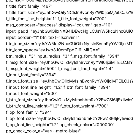
f_title_font_family="467"
f_title_font_size="eyJhbGwiOiIyNCIsInBvcnRyYWl0IjoiMjAiLCJs
f_title_font_line_height="1" f_title_font_weight="700"
msg_composer="success" display="column" gap="10"
input_padd="eyJhbGwiOiIxNXB4IDEwcHgiLCJsYW5kc2NhcGUiO
input_border="1" btn_text="Iscrivimi!"
btn_icon_size="eyJsYW5kc2NhcGUiOiIxNyIsInBvcnRyYWl0IjoiMT
btn_icon_space="eyJwb3J0cmFpdCI6IjMifQ=="
btn_radius="3" input_radius="3" f_msg_font_family="394"
f_msg_font_size="eyJhbGwiOiIxMyIsInBvcnRyYWl0IjoiMTEiLCJ
f_msg_font_weight="500" f_msg_font_line_height="1.4"
f_input_font_family="394"
f_input_font_size="eyJhbGwiOiIxMyIsInBvcnRyYWl0IjoiMTEiLC
f_input_font_line_height="1.2" f_btn_font_family="394"
f_input_font_weight="500"
f_btn_font_size="eyJhbGwiOiIxMyIsImxhbmRzY2FwZSI6IjExIiw
f_btn_font_line_height="1.2" f_btn_font_weight="700"
f_pp_font_family="394"
f_pp_font_size="eyJhbGwiOiIxMyIsImxhbmRzY2FwZSI6IjEyIiwi
f_pp_font_line_height="1.2" pp_check_color="#000000"
pp_check_color_a="var(--metro-blue)"