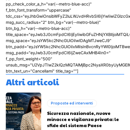
pp_check_color_a_h="var(--metro-blue-acc)"
f_btn_font_transform="uppercase"
tdc_css="eyJhbGwiOnsibWFyZ2luLWJvdHRvbSI6IjYwIiwiZGlz
msg_succ_radius="2" btn_bg="var(--metro-blue)"
btn_bg_h="var(--metro-blue-acc)"
title_space="eyJwb3J0cmFpdCI6IjEyIiwibGFuZHNjYXBlIjoiMTQi
msg_space="eyJsYW5kc2NhcGUiOiIwIDAgMTJweCJ9"
btn_padd="eyJsYW5kc2NhcGUiOiIxMiIsInBvcnRyYWl0IjoiMTBw
msg_padd="eyJwb3J0cmFpdCI6IjZweCAxMHB4In0="
f_pp_font_weight="500"
unsub_msg="U2VpJTIwZ2klQzMlQTAlMjBpc2NyaXR0byUyMGEl
btn_text_un="Cancellami" title_tag=""]
Altri articoli
Proposte ed interventi
Sicurezza nazionale, nuove
minacce e vigilanza privata: le
sfide del sistema Paese