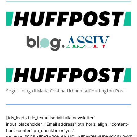
Segui il blog di Maria Cristina Urbano sull'Huffington Post
[tds_leads title_text="Iscriviti alla newsletter"
input_placeholder="Email address" btn_horiz_align="content-
horiz-center" pp_checkbox="yes"
pp_msg="SG8lMjBsZXR0byUyMGUlMjBhY2NldHRhdG8lMjBsYS