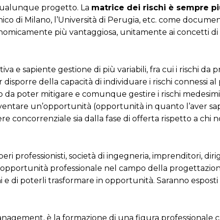
a qualunque progetto. La
matrice dei rischi è sempre pi
cnico di Milano, l’Università di Perugia, etc. come docume
economicamente più vantaggiosa, unitamente ai concetti di 
va e sapiente gestione di più variabili, fra cui i rischi da
 disporre della capacità di individuare i rischi connessi a
odo da poter mitigare e comunque gestire i rischi medesimi;
 diventare un’opportunità (opportunità in quanto l’aver s
re concorrenziale sia dalla fase di offerta rispetto a chi 
iberi professionisti, società di ingegneria, imprenditori, diri
 opportunità professionale nel campo della progettazion
 e di poterli trasformare in opportunità. Saranno esposti c
.
Management, è la formazione di una figura professionale 