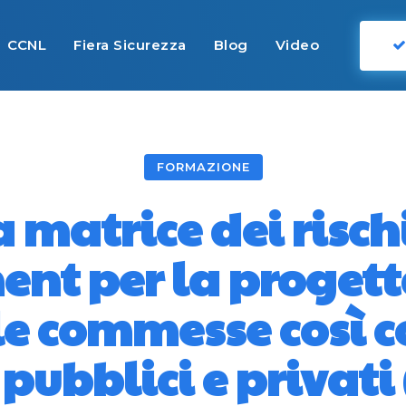
CCNL
Fiera Sicurezza
Blog
Video
FORMAZIONE
 matrice dei rischi 
t per la progetta
le commesse così c
 pubblici e privati