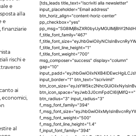
[tds_leads title_text="Iscriviti alla newsletter"
uale e
input_placeholder="Email address"
sposta alla
btn_horiz_align="content-horiz-center"
e e
pp_checkbox="yes"
pp_msg="SG8lMjBsZXR0byUyMGUlMjBhY2Nld
 finanziarie
f_title_font_family="467"
f_title_font_size="eyJhbGwiOiIyNCIsInBvcnRyY
f_title_font_line_height="1"
nista
f_title_font_weight="700"
ali rischi e
msg_composer="success" display="column"
gap="10"
ttraverso
input_padd="eyJhbGwiOiIxNXB4IDEwcHgiLCJ
input_border="1" btn_text="Iscrivimi!"
btn_icon_size="eyJsYW5kc2NhcGUiOiIxNyIsInB
canto ai
btn_icon_space="eyJwb3J0cmFpdCI6IjMifQ=="
, economici,
btn_radius="3" input_radius="3"
f_msg_font_family="394"
on
f_msg_font_size="eyJhbGwiOiIxMyIsInBvcnRyY
f_msg_font_weight="500"
f_msg_font_line_height="1.4"
tire al
f_input_font_family="394"