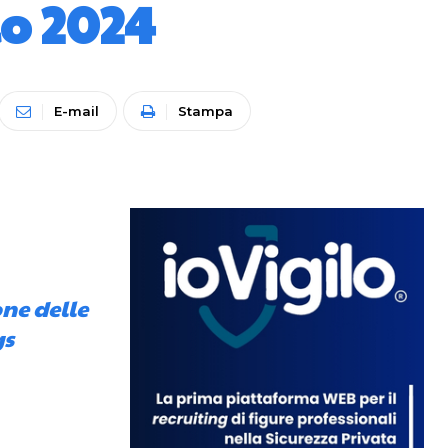
io 2024
E-mail
Stampa
one delle
gs