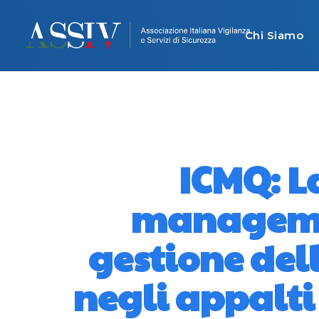
Chi Siamo
ICMQ: La
managemen
gestione del
negli appalti