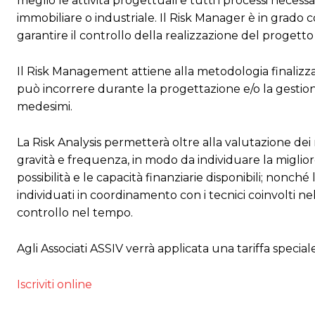
meglio le attività progettuali e tutti i processi nece
immobiliare o industriale. Il Risk Manager è in grado così
garantire il controllo della realizzazione del progett
Il Risk Management attiene alla metodologia finalizzata 
può incorrere durante la progettazione e/o la gestion
medesimi.
La Risk Analysis permetterà oltre alla valutazione dei r
gravità e frequenza, in modo da individuare la migliore 
possibilità e le capacità finanziarie disponibili; nonch
individuati in coordinamento con i tecnici coinvolti nel
controllo nel tempo.
Agli Associati ASSIV verrà applicata una tariffa speciale
Iscriviti online