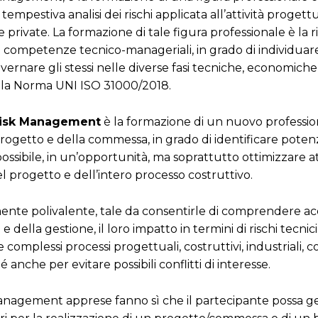
tempestiva analisi dei rischi applicata all’attività progett
rivate. La formazione di tale figura professionale è la ri
di competenze tecnico-manageriali, in grado di individuar
vernare gli stessi nelle diverse fasi tecniche, economiche,
della Norma UNI ISO 31000/2018.
e Risk Management
è la formazione di un nuovo professio
 progetto e della commessa, in grado di identificare potenzi
possibile, in un’opportunità, ma soprattutto ottimizzare a
el progetto e dell’intero processo costruttivo.
mente polivalente, tale da consentirle di comprendere ac
lla gestione, il loro impatto in termini di rischi tecnici
e complessi processi progettuali, costruttivi, industriali, c
é anche per evitare possibili conflitti di interesse.
anagement apprese fanno sì che il partecipante possa ges