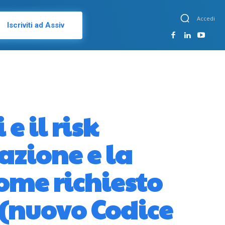
Accedi
Iscriviti ad Assiv
e il risk
zione e la
ome richiesto
 (nuovo Codice