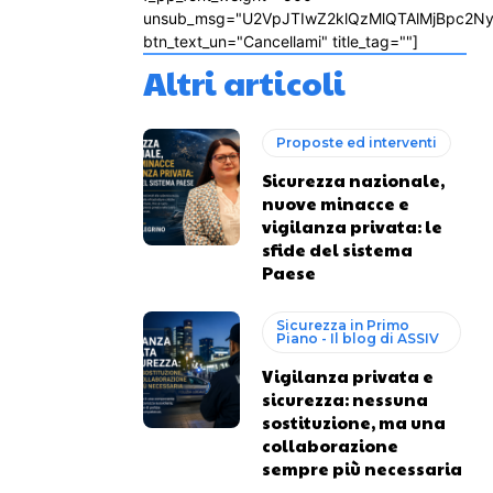
unsub_msg="U2VpJTIwZ2klQzMlQTAlMjBpc2N
btn_text_un="Cancellami" title_tag=""]
Altri articoli
Proposte ed interventi
Sicurezza nazionale,
nuove minacce e
vigilanza privata: le
sfide del sistema
Paese
Sicurezza in Primo
Piano - Il blog di ASSIV
Vigilanza privata e
sicurezza: nessuna
sostituzione, ma una
collaborazione
sempre più necessaria