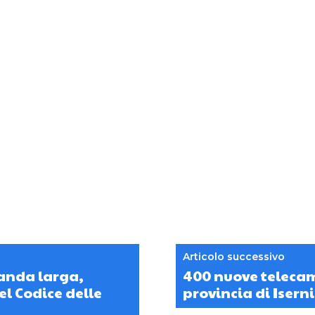
Articolo successivo
banda larga,
400 nuove telecame
el Codice delle
provincia di Isern