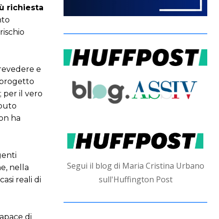
ù richiesta
nto
rischio
 prevedere e
l progetto
 per il vero
aputo
non ha
genti
Segui il blog di Maria Cristina Urbano
e, nella
sull'Huffington Post
asi reali di
capace di