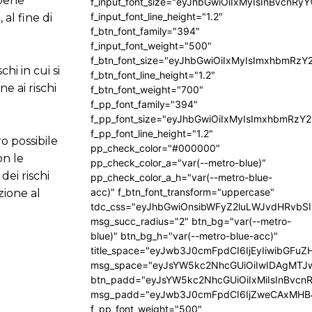
 bene
f_input_font_size="eyJhbGwiOiIxMyIsInBvcnRy
f_input_font_line_height="1.2"
 al fine di
f_btn_font_family="394"
f_input_font_weight="500"
f_btn_font_size="eyJhbGwiOiIxMyIsImxhbmRzY
hi in cui si
f_btn_font_line_height="1.2"
e ai rischi
f_btn_font_weight="700"
f_pp_font_family="394"
f_pp_font_size="eyJhbGwiOiIxMyIsImxhbmRzY2
f_pp_font_line_height="1.2"
ro possibile
pp_check_color="#000000"
on le
pp_check_color_a="var(--metro-blue)"
dei rischi
pp_check_color_a_h="var(--metro-blue-
acc)" f_btn_font_transform="uppercase"
zione al
tdc_css="eyJhbGwiOnsibWFyZ2luLWJvdHRvbS
msg_succ_radius="2" btn_bg="var(--metro-
blue)" btn_bg_h="var(--metro-blue-acc)"
title_space="eyJwb3J0cmFpdCI6IjEyIiwibGFuZ
msg_space="eyJsYW5kc2NhcGUiOiIwIDAgMTJ
btn_padd="eyJsYW5kc2NhcGUiOiIxMiIsInBvcn
msg_padd="eyJwb3J0cmFpdCI6IjZweCAxMHB
f_pp_font_weight="500"