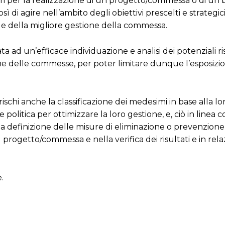
ssari per la realizzazione di un progetto/commessa o di un
 di agire nell’ambito degli obiettivi prescelti e strategici,
o e della migliore gestione della commessa.
ad un’efficace individuazione e analisi dei potenziali risc
e delle commesse, per poter limitare dunque l’esposizion
ischi anche la classificazione dei medesimi in base alla lo
politica per ottimizzare la loro gestione, e, ciò in linea c
é la definizione delle misure di eliminazione o prevenzione 
 progetto/commessa e nella verifica dei risultati e in rela
.