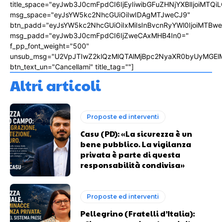
title_space="eyJwb3J0cmFpdCI6IjEyIiwibGFuZHNjYXBlIjoiMTQi
msg_space="eyJsYW5kc2NhcGUiOiIwIDAgMTJweCJ9"
btn_padd="eyJsYW5kc2NhcGUiOiIxMiIsInBvcnRyYWl0IjoiMTBw
msg_padd="eyJwb3J0cmFpdCI6IjZweCAxMHB4In0="
f_pp_font_weight="500"
unsub_msg="U2VpJTIwZ2klQzMlQTAlMjBpc2NyaXR0byUyMGEl
btn_text_un="Cancellami" title_tag=""]
Altri articoli
Proposte ed interventi
Casu (PD): «La sicurezza è un
bene pubblico. La vigilanza
privata è parte di questa
responsabilità condivisa»
Proposte ed interventi
Pellegrino (Fratelli d’Italia):