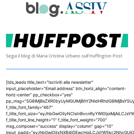
Segui il blog di Maria Cristina Urbano sull'Huffington Post
[tds_leads title_text="Iscriviti alla newsletter"
input_placeholder="Email address" btn_horiz_align="content-
horiz-center" pp_checkbox="yes"
pp_msg="SG8lMjBsZXR0byUyMGUlMjBhY2NldHRhdG8lMjBsYS
f_title_font_family="467"
f_title_font_size="eyJhbGwiOiIyNCIsInBvcnRyYWl0IjoiMjAiLCJs
f_title_font_line_height="1" f_title_font_weight="700"
msg_composer="success" display="column" gap="10"
input_padd="eyJhbGwiOiIxNXB4IDEwcHgiLCJsYW5kc2NhcGUiO