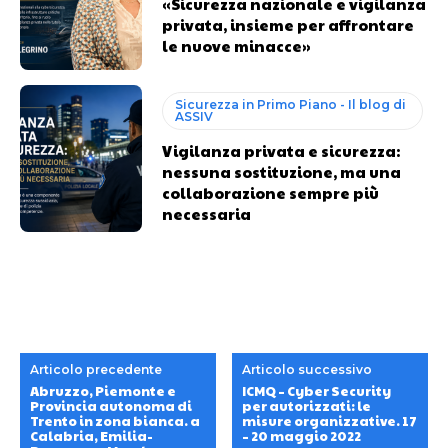
«Sicurezza nazionale e vigilanza
privata, insieme per affrontare
le nuove minacce»
Sicurezza in Primo Piano - Il blog di
ASSIV
Vigilanza privata e sicurezza:
nessuna sostituzione, ma una
collaborazione sempre più
necessaria
Articolo precedente
Articolo successivo
Abruzzo, Piemonte e
ICMQ – Cyber Security
Provincia autonoma di
per autorizzati: le
Trento in zona bianca. a
misure organizzative. 17
Calabria, Emilia-
– 20 maggio 2022