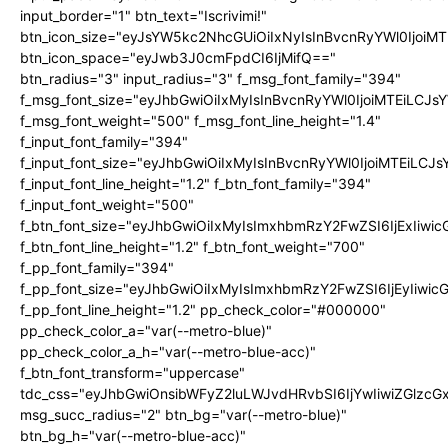
input_border="1" btn_text="Iscrivimi!"
btn_icon_size="eyJsYW5kc2NhcGUiOiIxNyIsInBvcnRyYWl0IjoiMT
btn_icon_space="eyJwb3J0cmFpdCI6IjMifQ=="
btn_radius="3" input_radius="3" f_msg_font_family="394"
f_msg_font_size="eyJhbGwiOiIxMyIsInBvcnRyYWl0IjoiMTEiLCJ
f_msg_font_weight="500" f_msg_font_line_height="1.4"
f_input_font_family="394"
f_input_font_size="eyJhbGwiOiIxMyIsInBvcnRyYWl0IjoiMTEiLC
f_input_font_line_height="1.2" f_btn_font_family="394"
f_input_font_weight="500"
f_btn_font_size="eyJhbGwiOiIxMyIsImxhbmRzY2FwZSI6IjExIiw
f_btn_font_line_height="1.2" f_btn_font_weight="700"
f_pp_font_family="394"
f_pp_font_size="eyJhbGwiOiIxMyIsImxhbmRzY2FwZSI6IjEyIiwi
f_pp_font_line_height="1.2" pp_check_color="#000000"
pp_check_color_a="var(--metro-blue)"
pp_check_color_a_h="var(--metro-blue-acc)"
f_btn_font_transform="uppercase"
tdc_css="eyJhbGwiOnsibWFyZ2luLWJvdHRvbSI6IjYwIiwiZGlz
msg_succ_radius="2" btn_bg="var(--metro-blue)"
btn_bg_h="var(--metro-blue-acc)"