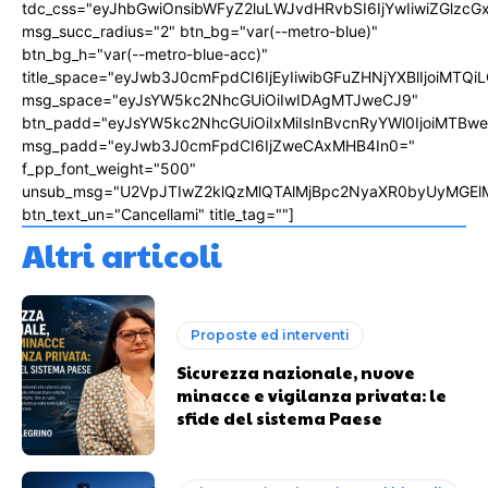
tdc_css="eyJhbGwiOnsibWFyZ2luLWJvdHRvbSI6IjYwIiwiZGlz
msg_succ_radius="2" btn_bg="var(--metro-blue)"
btn_bg_h="var(--metro-blue-acc)"
title_space="eyJwb3J0cmFpdCI6IjEyIiwibGFuZHNjYXBlIjoiMTQi
msg_space="eyJsYW5kc2NhcGUiOiIwIDAgMTJweCJ9"
btn_padd="eyJsYW5kc2NhcGUiOiIxMiIsInBvcnRyYWl0IjoiMTBw
msg_padd="eyJwb3J0cmFpdCI6IjZweCAxMHB4In0="
f_pp_font_weight="500"
unsub_msg="U2VpJTIwZ2klQzMlQTAlMjBpc2NyaXR0byUyMGEl
btn_text_un="Cancellami" title_tag=""]
Altri articoli
Proposte ed interventi
Sicurezza nazionale, nuove
minacce e vigilanza privata: le
sfide del sistema Paese