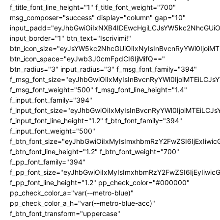
f_title_font_line_height="1" f_title_font_weight="700"
msg_composer="success" display="column" gap="10"
input_padd="eyJhbGwiOiIxNXB4IDEwcHgiLCJsYW5kc2NhcGUiO
input_border="1" btn_text="Iscrivimi!"
btn_icon_size="eyJsYW5kc2NhcGUiOiIxNyIsInBvcnRyYWl0IjoiMT
btn_icon_space="eyJwb3J0cmFpdCI6IjMifQ=="
btn_radius="3" input_radius="3" f_msg_font_family="394"
f_msg_font_size="eyJhbGwiOiIxMyIsInBvcnRyYWl0IjoiMTEiLCJ
f_msg_font_weight="500" f_msg_font_line_height="1.4"
f_input_font_family="394"
f_input_font_size="eyJhbGwiOiIxMyIsInBvcnRyYWl0IjoiMTEiLC
f_input_font_line_height="1.2" f_btn_font_family="394"
f_input_font_weight="500"
f_btn_font_size="eyJhbGwiOiIxMyIsImxhbmRzY2FwZSI6IjExIiw
f_btn_font_line_height="1.2" f_btn_font_weight="700"
f_pp_font_family="394"
f_pp_font_size="eyJhbGwiOiIxMyIsImxhbmRzY2FwZSI6IjEyIiwi
f_pp_font_line_height="1.2" pp_check_color="#000000"
pp_check_color_a="var(--metro-blue)"
pp_check_color_a_h="var(--metro-blue-acc)"
f_btn_font_transform="uppercase"