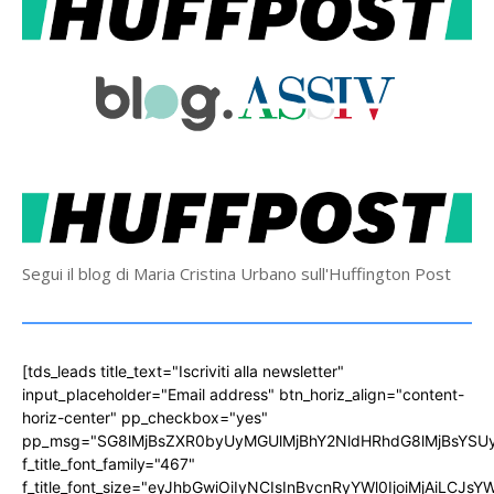
Segui il blog di Maria Cristina Urbano sull'Huffington Post
[tds_leads title_text="Iscriviti alla newsletter"
input_placeholder="Email address" btn_horiz_align="content-
horiz-center" pp_checkbox="yes"
pp_msg="SG8lMjBsZXR0byUyMGUlMjBhY2NldHRhdG8lMjBsYS
f_title_font_family="467"
f_title_font_size="eyJhbGwiOiIyNCIsInBvcnRyYWl0IjoiMjAiLCJs