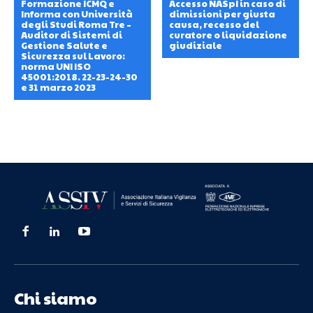
Formazione ICMQ e
Accesso NASpI in caso di
Informa con Università
dimissioni per giusta
degli Studi Roma Tre –
causa, recesso del
Auditor di Sistemi di
curatore o liquidazione
Gestione Salute e
giudiziale
Sicurezza sul Lavoro:
norma UNI ISO
45001:2018. 22-23-24-30
e 31 marzo 2023
Chi siamo