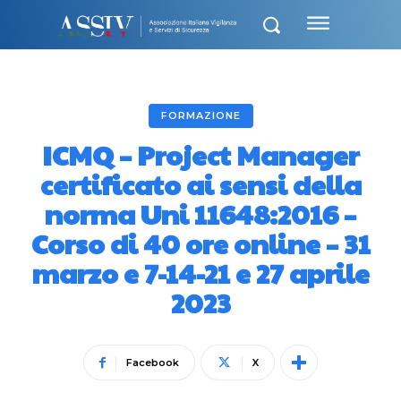
FORMAZIONE
ICMQ – Project Manager
certificato ai sensi della
norma Uni 11648:2016 –
Corso di 40 ore online – 31
marzo e 7-14-21 e 27 aprile
2023
Facebook
X