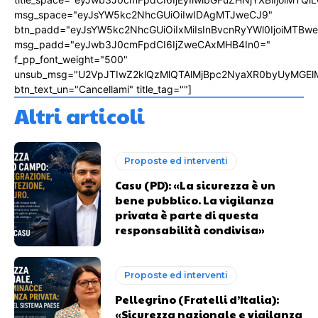
msg_space="eyJsYW5kc2NhcGUiOiIwIDAgMTJweCJ9"
btn_padd="eyJsYW5kc2NhcGUiOiIxMiIsInBvcnRyYWl0IjoiMTBw
msg_padd="eyJwb3J0cmFpdCI6IjZweCAxMHB4In0="
f_pp_font_weight="500"
unsub_msg="U2VpJTIwZ2klQzMlQTAlMjBpc2NyaXR0byUyMGEl
btn_text_un="Cancellami" title_tag=""]
Altri articoli
Proposte ed interventi
Casu (PD): «La sicurezza è un
bene pubblico. La vigilanza
privata è parte di questa
responsabilità condivisa»
Proposte ed interventi
Pellegrino (Fratelli d’Italia):
«Sicurezza nazionale e vigilanza