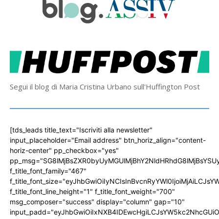
Segui il blog di Maria Cristina Urbano sull'Huffington Post
[tds_leads title_text="Iscriviti alla newsletter"
input_placeholder="Email address" btn_horiz_align="content-
horiz-center" pp_checkbox="yes"
pp_msg="SG8lMjBsZXR0byUyMGUlMjBhY2NldHRhdG8lMjBsYS
f_title_font_family="467"
f_title_font_size="eyJhbGwiOiIyNCIsInBvcnRyYWl0IjoiMjAiLCJs
f_title_font_line_height="1" f_title_font_weight="700"
msg_composer="success" display="column" gap="10"
input_padd="eyJhbGwiOiIxNXB4IDEwcHgiLCJsYW5kc2NhcGUiO