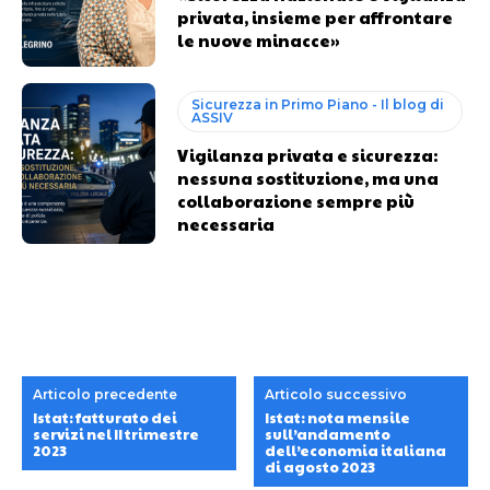
privata, insieme per affrontare
le nuove minacce»
Sicurezza in Primo Piano - Il blog di
ASSIV
Vigilanza privata e sicurezza:
nessuna sostituzione, ma una
collaborazione sempre più
necessaria
Articolo precedente
Articolo successivo
Istat: fatturato dei
Istat: nota mensile
servizi nel II trimestre
sull’andamento
2023
dell’economia italiana
di agosto 2023