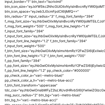
input_border="1" btn_text="Iscrivimi!"
btn_icon_size="eyJsYW5kc2NhcGUiOiIxNyIsInBvcnRyYWl0IjoiMT
btn_icon_space="eyJwb3J0cmFpdCI6IjMifQ=="
btn_radius="3" input_radius="3" f_msg_font_family="394"
f_msg_font_size="eyJhbGwiOiIxMyIsInBvcnRyYWl0IjoiMTEiLCJ
f_msg_font_weight="500" f_msg_font_line_height="1.4"
f_input_font_family="394"
f_input_font_size="eyJhbGwiOiIxMyIsInBvcnRyYWl0IjoiMTEiLC
f_input_font_line_height="1.2" f_btn_font_family="394"
f_input_font_weight="500"
f_btn_font_size="eyJhbGwiOiIxMyIsImxhbmRzY2FwZSI6IjExIiw
f_btn_font_line_height="1.2" f_btn_font_weight="700"
f_pp_font_family="394"
f_pp_font_size="eyJhbGwiOiIxMyIsImxhbmRzY2FwZSI6IjEyIiwi
f_pp_font_line_height="1.2" pp_check_color="#000000"
pp_check_color_a="var(--metro-blue)"
pp_check_color_a_h="var(--metro-blue-acc)"
f_btn_font_transform="uppercase"
tdc_css="eyJhbGwiOnsibWFyZ2luLWJvdHRvbSI6IjYwIiwiZGlz
msg_succ_radius="2" btn_bg="var(--metro-blue)"
btn_bg_h="var(--metro-blue-acc)"
title_space="eyJwb3J0cmFpdCI6IjEyIiwibGFuZHNjYXBlIjoiMTQi