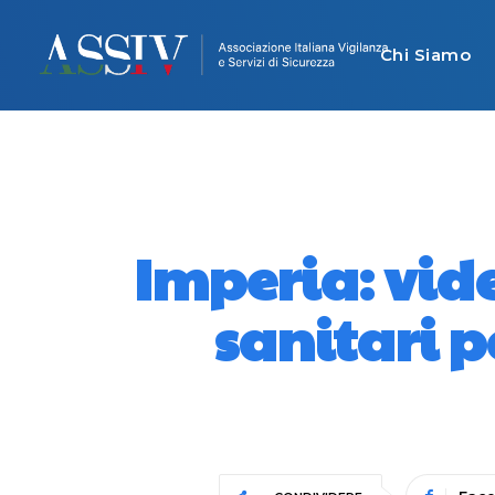
Chi Siamo
Imperia: vid
sanitari p