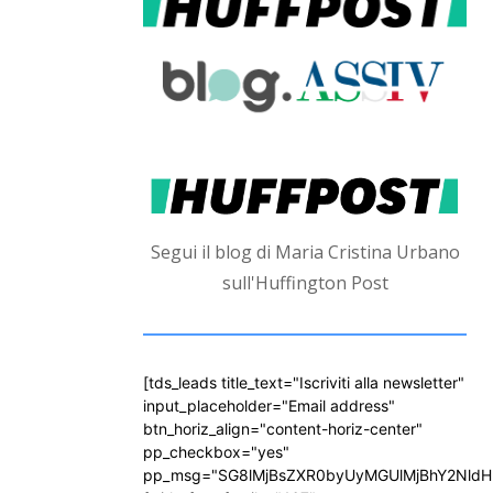
Segui il blog di Maria Cristina Urbano
sull'Huffington Post
[tds_leads title_text="Iscriviti alla newsletter"
input_placeholder="Email address"
btn_horiz_align="content-horiz-center"
pp_checkbox="yes"
pp_msg="SG8lMjBsZXR0byUyMGUlMjBhY2Nld