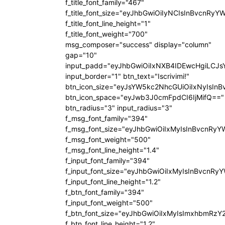
f_title_font_family="467"
f_title_font_size="eyJhbGwiOiIyNCIsInBvcnRyY
f_title_font_line_height="1"
f_title_font_weight="700"
msg_composer="success" display="column"
gap="10"
input_padd="eyJhbGwiOiIxNXB4IDEwcHgiLCJ
input_border="1" btn_text="Iscrivimi!"
btn_icon_size="eyJsYW5kc2NhcGUiOiIxNyIsInB
btn_icon_space="eyJwb3J0cmFpdCI6IjMifQ=="
btn_radius="3" input_radius="3"
f_msg_font_family="394"
f_msg_font_size="eyJhbGwiOiIxMyIsInBvcnRyY
f_msg_font_weight="500"
f_msg_font_line_height="1.4"
f_input_font_family="394"
f_input_font_size="eyJhbGwiOiIxMyIsInBvcnRy
f_input_font_line_height="1.2"
f_btn_font_family="394"
f_input_font_weight="500"
f_btn_font_size="eyJhbGwiOiIxMyIsImxhbmRzY
f_btn_font_line_height="1.2"