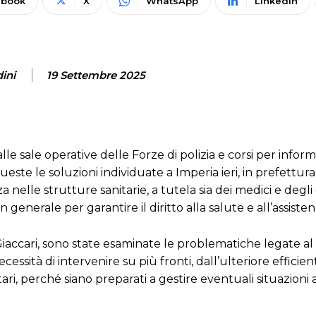
ebook
X
WhatsApp
Linkedin
ini
19 Settembre 2025
le sale operative delle Forze di polizia e corsi per infor
este le soluzioni individuate a Imperia ieri, in prefettur
nelle strutture sanitarie, a tutela sia dei medici e degli
 generale per garantire il diritto alla salute e all’assisten
Giaccari, sono state esaminate le problematiche legate 
ecessità di intervenire su più fronti, dall’ulteriore effici
tari, perché siano preparati a gestire eventuali situazioni a