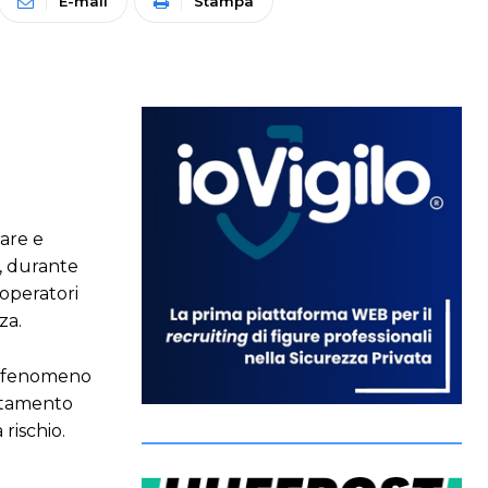
E-mail
Stampa
mare e
a, durante
 operatori
za.
al fenomeno
entamento
 rischio.