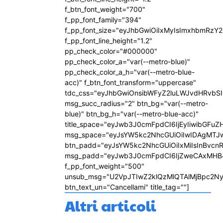
f_btn_font_weight="700"
f_pp_font_family="394"
f_pp_font_size="eyJhbGwiOiIxMyIsImxhbmRzY2
f_pp_font_line_height="1.2"
pp_check_color="#000000"
pp_check_color_a="var(--metro-blue)"
pp_check_color_a_h="var(--metro-blue-
acc)" f_btn_font_transform="uppercase"
tdc_css="eyJhbGwiOnsibWFyZ2luLWJvdHRvbS
msg_succ_radius="2" btn_bg="var(--metro-
blue)" btn_bg_h="var(--metro-blue-acc)"
title_space="eyJwb3J0cmFpdCI6IjEyIiwibGFuZ
msg_space="eyJsYW5kc2NhcGUiOiIwIDAgMTJ
btn_padd="eyJsYW5kc2NhcGUiOiIxMiIsInBvcn
msg_padd="eyJwb3J0cmFpdCI6IjZweCAxMHB
f_pp_font_weight="500"
unsub_msg="U2VpJTIwZ2klQzMlQTAlMjBpc2N
btn_text_un="Cancellami" title_tag=""]
Altri articoli