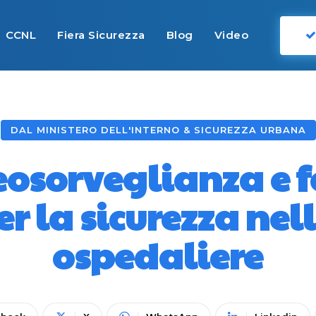
CCNL
Fiera Sicurezza
Blog
Video
DAL MINISTERO DELL'INTERNO & SICUREZZA URBANA
eosorveglianza e 
er la sicurezza nell
ospedaliere