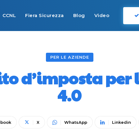
CCNL
Fiera Sicurezza
Blog
Video
PER LE AZIENDE
ito d’imposta per
4.0
ebook
X
WhatsApp
Linkedin