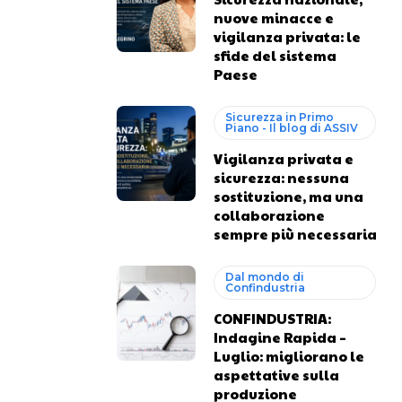
nuove minacce e
vigilanza privata: le
sfide del sistema
Paese
Sicurezza in Primo
Piano - Il blog di ASSIV
Vigilanza privata e
sicurezza: nessuna
sostituzione, ma una
collaborazione
sempre più necessaria
Dal mondo di
Confindustria
CONFINDUSTRIA:
Indagine Rapida –
Luglio: migliorano le
aspettative sulla
produzione