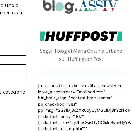
re uno o
 nei quali
Segui il blog di Maria Cristina Urbano
sull'Huffington Post
[tds_leads title_text="Iscriviti alla newsletter"
le categorie
input_placeholder="Email address"
btn_horiz_align="content-horiz-center"
pp_checkbox="yes"
pp_msg="SG8lMjBsZXR0byUyMGUlMjBhY2Nld
f_title_font_family="467"
f_title_font_size="eyJhbGwiOiIyNCIsInBvcnRyY
f_title_font_line_height="1"