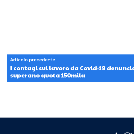
Articolo precedente
I contagi sul lavoro da Covid-19 denuncia
superano quota 150mila