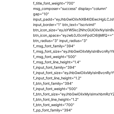
f_title_font_weight="700"
msg_composer="success" display="column"
gap="10"
input_padd="eyJhbGwiOiIxNXB4IDEwcHgiLCJ
input_border="1" btn_text="Iscrivimi!"
btn_icon_size="eyJsYW5kc2NhcGUiOiIxNyIsInB
btn_icon_space="eyJwb3J0cmFpdCI6IjMifQ=="
btn_radius="3" input_radius="3"
f_msg_font_family="394"
f_msg_font_size="eyJhbGwiOiIxMyIsInBvcnRyY
f_msg_font_weight="500"
f_msg_font_line_height="1.4"
f_input_font_family="394"
f_input_font_size="eyJhbGwiOiIxMyIsInBvcnRy
f_input_font_line_height="1.2"
f_btn_font_family="394"
f_input_font_weight="500"
f_btn_font_size="eyJhbGwiOiIxMyIsImxhbmRzY
f_btn_font_line_height="1.2"
f_btn_font_weight="700"
f_pp_font_family="394"