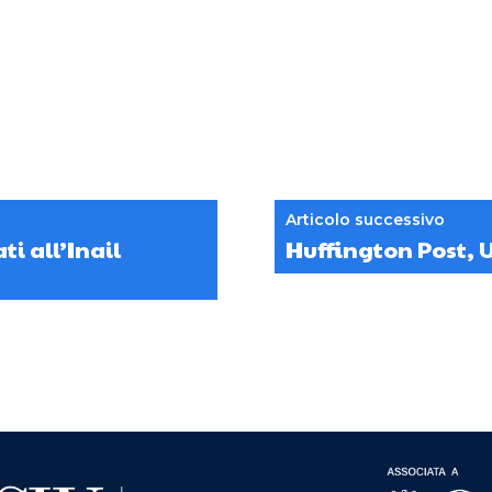
Articolo successivo
ti all’Inail
Huffington Post, 