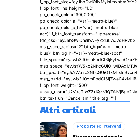
f_pp_font_size="eyJhbGwiOiIxMyIsImxhbmRzY2
f_pp_font_line_height="1.2"
pp_check_color="#000000"
pp_check_color_a="var(--metro-blue)"
pp_check_color_a_h="var(--metro-blue-
acc)" f_btn_font_transform="uppercase"
tdc_css="eyJhbGwiOnsibWFyZ2luLWJvdHRvbS
msg_succ_radius="2" btn_bg="var(--metro-
blue)" btn_bg_h="var(--metro-blue-acc)"
title_space="eyJwb3J0cmFpdCI6IjEyIiwibGFuZ
msg_space="eyJsYW5kc2NhcGUiOiIwIDAgMTJ
btn_padd="eyJsYW5kc2NhcGUiOiIxMiIsInBvcn
msg_padd="eyJwb3J0cmFpdCI6IjZweCAxMHB
f_pp_font_weight="500"
unsub_msg="U2VpJTIwZ2klQzMlQTAlMjBpc2N
btn_text_un="Cancellami" title_tag=""]
Altri articoli
Proposte ed interventi
Sicurezza nazionale,