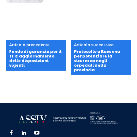
Articolo precedente
Articolo successivo
Fondo di garanzia per il
Protocollo a Ravenna
TFR: aggiornamento
per potenziare la
delle disposizioni
sicurezza negli
vigenti
ospedali della
provincia