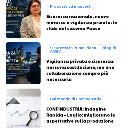
Proposte ed interventi
Sicurezza nazionale, nuove
minacce e vigilanza privata: le
sfide del sistema Paese
Sicurezza in Primo Piano - Il blog di
ASSIV
Vigilanza privata e sicurezza:
nessuna sostituzione, ma una
collaborazione sempre più
necessaria
Dal mondo di Confindustria
CONFINDUSTRIA: Indagine
Rapida – Luglio: migliorano le
aspettative sulla produzione