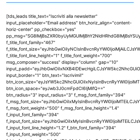
[tds_leads title_text="Iscriviti alla newsletter"
input_placeholder="Email address" btn_horiz_align="content-
horiz-center" pp_checkbox="yes"
pp_msg="SG8lMjBsZXR0byUyMGUlMjBhY2NldHRhdG8lMjBsYS
f_title_font_family="467"
f_title_font_size="eyJhbGwiOiIyNCIsInBvcnRyYWl0IjoiMjAiLCJs
f_title_font_line_height="1" f_title_font_weight="700"
msg_composer="success" display="column" gap="10"
input_padd="eyJhbGwiOiIxNXB4IDEwcHgiLCJsYW5kc2NhcGUiO
input_border="1" btn_text="Iscrivimi!"
btn_icon_size="eyJsYW5kc2NhcGUiOiIxNyIsInBvcnRyYWl0IjoiMT
btn_icon_space="eyJwb3J0cmFpdCI6IjMifQ=="
btn_radius="3" input_radius="3" f_msg_font_family="394"
f_msg_font_size="eyJhbGwiOiIxMyIsInBvcnRyYWl0IjoiMTEiLCJ
f_msg_font_weight="500" f_msg_font_line_height="1.4"
f_input_font_family="394"
f_input_font_size="eyJhbGwiOiIxMyIsInBvcnRyYWl0IjoiMTEiLC
f_input_font_line_height="1.2" f_btn_font_family="394"
f_input_font_weight="500"