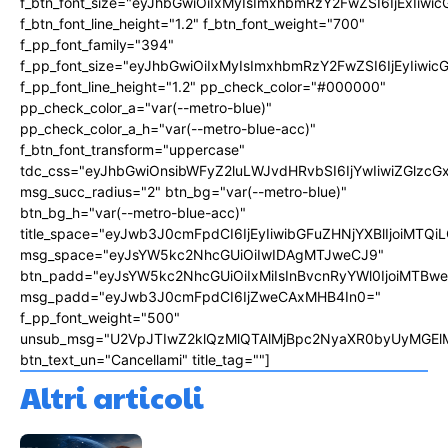
f_btn_font_size="eyJhbGwiOiIxMyIsImxhbmRzY2FwZSI6IjExIiw
f_btn_font_line_height="1.2" f_btn_font_weight="700"
f_pp_font_family="394"
f_pp_font_size="eyJhbGwiOiIxMyIsImxhbmRzY2FwZSI6IjEyIiwi
f_pp_font_line_height="1.2" pp_check_color="#000000"
pp_check_color_a="var(--metro-blue)"
pp_check_color_a_h="var(--metro-blue-acc)"
f_btn_font_transform="uppercase"
tdc_css="eyJhbGwiOnsibWFyZ2luLWJvdHRvbSI6IjYwIiwiZGlz
msg_succ_radius="2" btn_bg="var(--metro-blue)"
btn_bg_h="var(--metro-blue-acc)"
title_space="eyJwb3J0cmFpdCI6IjEyIiwibGFuZHNjYXBlIjoiMTQi
msg_space="eyJsYW5kc2NhcGUiOiIwIDAgMTJweCJ9"
btn_padd="eyJsYW5kc2NhcGUiOiIxMiIsInBvcnRyYWl0IjoiMTBw
msg_padd="eyJwb3J0cmFpdCI6IjZweCAxMHB4In0="
f_pp_font_weight="500"
unsub_msg="U2VpJTIwZ2klQzMlQTAlMjBpc2NyaXR0byUyMGEl
btn_text_un="Cancellami" title_tag=""]
Altri articoli