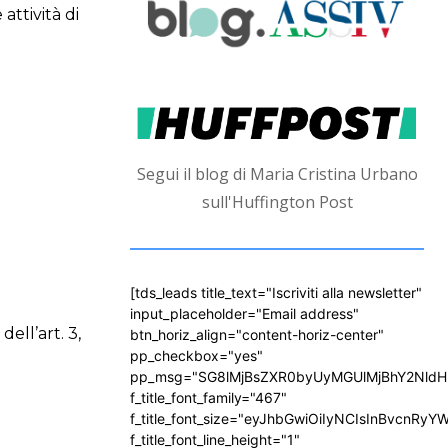
attività di
Segui il blog di Maria Cristina Urbano
sull'Huffington Post
[tds_leads title_text="Iscriviti alla newsletter"
input_placeholder="Email address"
ell’art. 3,
btn_horiz_align="content-horiz-center"
pp_checkbox="yes"
pp_msg="SG8lMjBsZXR0byUyMGUlMjBhY2Nld
f_title_font_family="467"
f_title_font_size="eyJhbGwiOiIyNCIsInBvcnRyY
f_title_font_line_height="1"