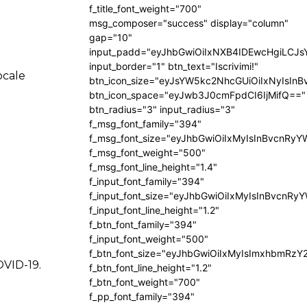
f_title_font_weight="700"
msg_composer="success" display="column"
gap="10"
input_padd="eyJhbGwiOiIxNXB4IDEwcHgiLCJ
input_border="1" btn_text="Iscrivimi!"
ocale
btn_icon_size="eyJsYW5kc2NhcGUiOiIxNyIsInB
btn_icon_space="eyJwb3J0cmFpdCI6IjMifQ=="
btn_radius="3" input_radius="3"
f_msg_font_family="394"
f_msg_font_size="eyJhbGwiOiIxMyIsInBvcnRyY
f_msg_font_weight="500"
f_msg_font_line_height="1.4"
f_input_font_family="394"
f_input_font_size="eyJhbGwiOiIxMyIsInBvcnRy
f_input_font_line_height="1.2"
f_btn_font_family="394"
f_input_font_weight="500"
f_btn_font_size="eyJhbGwiOiIxMyIsImxhbmRzY
OVID-19.
f_btn_font_line_height="1.2"
f_btn_font_weight="700"
f_pp_font_family="394"