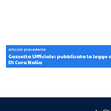
Articolo precedente
Gazzetta Ufficiale: pubblicata la legge 
Dl Cura Italia