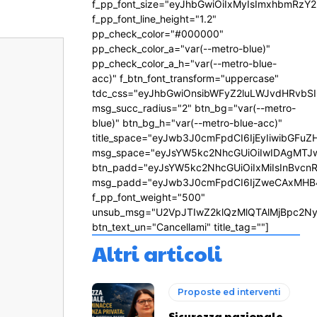
f_pp_font_size="eyJhbGwiOiIxMyIsImxhbmRzY2
f_pp_font_line_height="1.2"
pp_check_color="#000000"
pp_check_color_a="var(--metro-blue)"
pp_check_color_a_h="var(--metro-blue-
acc)" f_btn_font_transform="uppercase"
tdc_css="eyJhbGwiOnsibWFyZ2luLWJvdHRvbS
msg_succ_radius="2" btn_bg="var(--metro-
blue)" btn_bg_h="var(--metro-blue-acc)"
title_space="eyJwb3J0cmFpdCI6IjEyIiwibGFuZ
msg_space="eyJsYW5kc2NhcGUiOiIwIDAgMTJ
btn_padd="eyJsYW5kc2NhcGUiOiIxMiIsInBvcn
msg_padd="eyJwb3J0cmFpdCI6IjZweCAxMHB
f_pp_font_weight="500"
unsub_msg="U2VpJTIwZ2klQzMlQTAlMjBpc2N
btn_text_un="Cancellami" title_tag=""]
Altri articoli
Proposte ed interventi
Sicurezza nazionale,