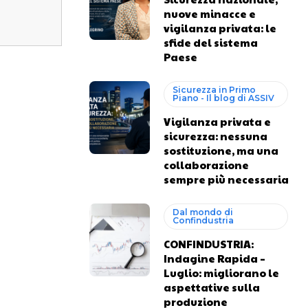
nuove minacce e
vigilanza privata: le
sfide del sistema
Paese
Sicurezza in Primo
Piano - Il blog di ASSIV
Vigilanza privata e
sicurezza: nessuna
sostituzione, ma una
collaborazione
sempre più necessaria
Dal mondo di
Confindustria
CONFINDUSTRIA:
Indagine Rapida –
Luglio: migliorano le
aspettative sulla
produzione